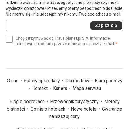
rodzinne wakacje all inclusive, egzotyczne przygody czy może
wycieczki objazdowe? Prześlemy oferty bezpośrednio do Ciebie.
Nie martw się - nie udostępnimy nikomu Twojego adresu e-mail.
Wprowadź
Zapisz się
swój
e-
Chcę otrzymywać od Travelplanet.pl S.A. informacje
mail
(wym
handlowe na podany przeze mnie adres poczty e-mail.
*
(wymagane)
*
O nas
Salony sprzedaży
Dla mediów
Biura podróży
Kontakt
Kariera
Mapa serwisu
Blog o podróżach
Przewodnik turystyczny
Metody
płatności
Opinie o hotelach
Nowe hotele
Gwarancja
najniższej ceny