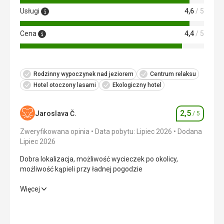
Usługi
4,6
/ 5
Cena
4,4
/ 5
Rodzinny wypoczynek nad jeziorem
Centrum relaksu
Hotel otoczony lasami
Ekologiczny hotel
2,5
Jaroslava Č.
/ 5
Ocena
Zweryfikowana opinia
Data pobytu: Lipiec 2026
Dodana
Lipiec 2026
Dobra lokalizacja, możliwość wycieczek po okolicy,
możliwość kąpieli przy ładnej pogodzie
Dobra lokalizacja, możliwość wycieczek po okolicy,
Więcej
możliwość kąpieli przy ładnej pogodzie
Wyżywienie
3,0
/ 5