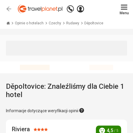
Zadzwoń
Zaloguj
Wstecz
+48 71 771 76 55
Menu
się
Travelplanet.pl
Opinie o hotelach
Czechy
Rudawy
Děpoltovice
Děpoltovice: Znaleźliśmy dla Ciebie 1
hotel
Informacje dotyczące weryfikacji opinii
Riviera
Ocena:
4,5
/ 5