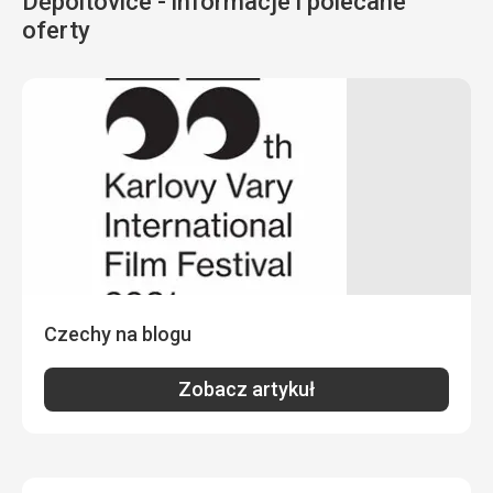
Děpoltovice - informacje i polecane
Zarezerwowaliśmy opcję z półpensjonatem. Śniadania i
oferty
Ta recenzja została automatycznie przetłumaczona za
kolacje były w formie bufetu. Wybór był wystarczający.
pomocą Google Translate
Każdy miał możliwość wyboru.
Zakwaterowanie
Zakwaterowano nas w pokoju dwuosobowym bez
balkonu z widokiem na ulicę. Pokój był przestronny i czysty
(sprzątany codziennie). W hotelu było cicho.
Usługi
W cenę wycieczki wliczona jest godzina gry w kręgle gratis.
Hotel posiada własną plażę i basen hotelowy. Możliwość
zamówienia masażu.
Ta recenzja została automatycznie przetłumaczona za
pomocą Google Translate
Czechy na blogu
Zobacz artykuł