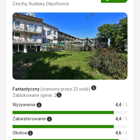
Ocena
Czechy, Rudawy, Děpoltovice
4/5
Fantastyczny
(oceniony przez 23 osób)
Zablokowane opinie: 2
Wyżywienie
4,4
/ 5
Zakwaterowanie
4,4
/ 5
Okolica
4,6
/ 5