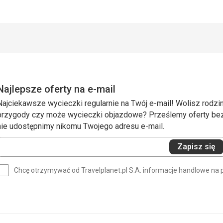
Najlepsze oferty na e-mail
Najciekawsze wycieczki regularnie na Twój e-mail! Wolisz rodzin
przygody czy może wycieczki objazdowe? Prześlemy oferty bezp
nie udostępnimy nikomu Twojego adresu e-mail.
Wprowadź
Zapisz się
swój
e-
Chcę otrzymywać od Travelplanet.pl S.A. informacje handlowe na 
mail
(wymagane)