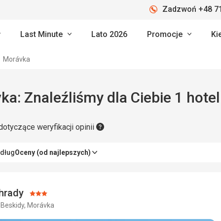
Zadzwoń +48 71
Last Minute
Lato 2026
Promocje
Ki
Morávka
ka: Znaleźliśmy dla Ciebie 1 hotel
dotyczące weryfikacji opinii
edług
Oceny (od najlepszych)
ehrady
Ocena:
 Beskidy, Morávka
3/5