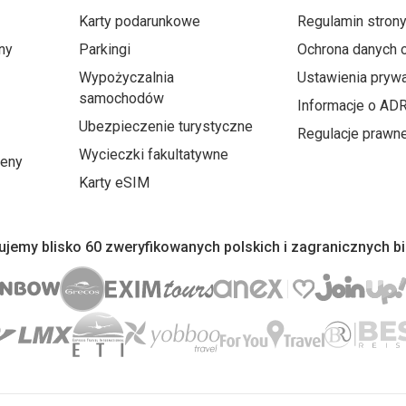
Karty podarunkowe
Regulamin stron
ny
Parkingi
Ochrona danych
Wypożyczalnia
Ustawienia prywa
samochodów
Informacje o AD
Ubezpieczenie turystyczne
Regulacje prawn
Wycieczki fakultatywne
ceny
Karty eSIM
jemy blisko 60 zweryfikowanych polskich i zagranicznych b