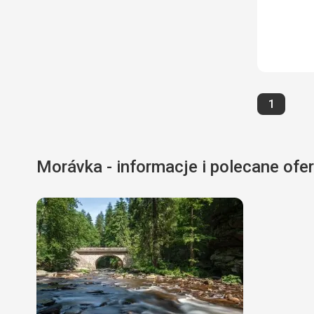
Strona
1
Morávka - informacje i polecane ofer