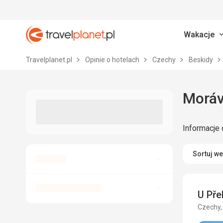
Wakacje
Travelplanet.pl
Travelplanet.pl
Opinie o hotelach
Czechy
Beskidy
Moráv
Informacje 
Sortuj w
U Př
Czechy,