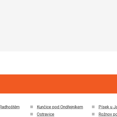
Usługi
Wystarczający
Ta recenzja została automatycznie przetłumaczona za pomocą
 Radhoštěm
Kunčice pod Ondřejníkem
Písek u J
Ostravice
Rožnov p