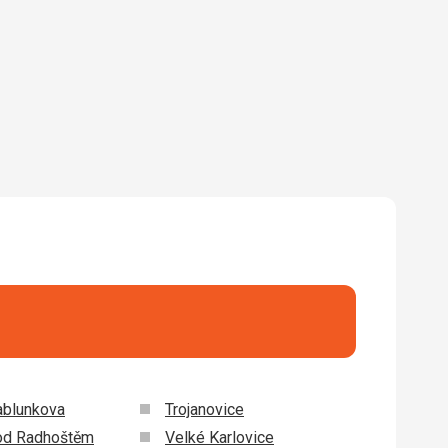
 Google Translate
ablunkova
Trojanovice
od Radhoštěm
Velké Karlovice