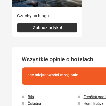
Czechy na blogu
Zobacz artykuł
Wszystkie opinie o hotelach
Inne miejscowości w regionie
Bílá
Frenštát pod
Čeladná
Horní Bečva