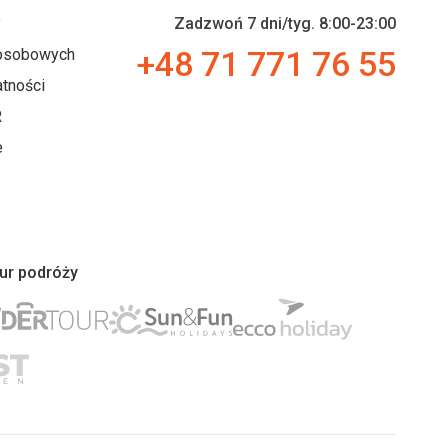
y
Zadzwoń 7 dni/tyg. 8:00-23:00
+48 71 771 76 55
 osobowych
tności
R
e
iur podróży