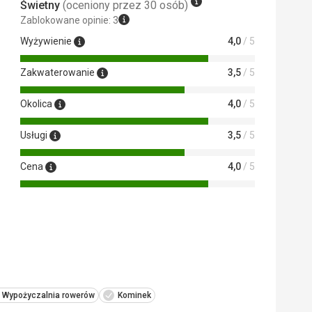
Świetny
(oceniony przez 30 osób)
Zablokowane opinie: 3
Wyżywienie
4,0
/ 5
Zakwaterowanie
3,5
/ 5
Okolica
4,0
/ 5
Usługi
3,5
/ 5
Cena
4,0
/ 5
Wypożyczalnia rowerów
Kominek