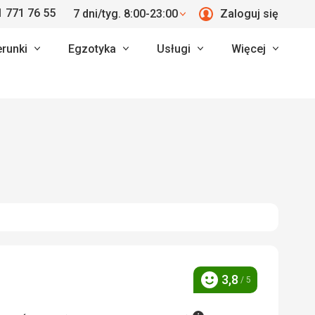
 771 76 55
7 dni/tyg. 8:00-23:00
Zaloguj się
erunki
Egzotyka
Usługi
Więcej
3,8
/ 5
Ocena