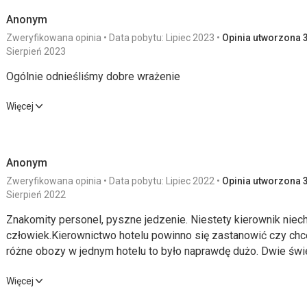
Anonym
Zweryfikowana opinia
Data pobytu: Lipiec 2023
Opinia utworzona 3
Sierpień 2023
Ogólnie odnieśliśmy dobre wrażenie
Ogólnie odnieśliśmy dobre wrażenie
Więcej
Wyżywienie
3,0
/ 5
Usługi
Anonym
Zakwaterowanie
3,0
/ 5
Cena
Zweryfikowana opinia
Data pobytu: Lipiec 2022
Opinia utworzona 3
Okolica
3,0
/ 5
Sierpień 2022
Znakomity personel, pyszne jedzenie. Niestety kierownik niec
Wyżywienie
człowiek.Kierownictwo hotelu powinno się zastanowić czy chc
Całe jedzenie smakowało dobrze
różne obozy w jednym hotelu to było naprawdę dużo. Dwie świ
przy śniadaniu i kolacji. Między stolikami ustawia się kolejka d
Zakwaterowanie
Znakomity personel, pyszne jedzenie. Niestety kierownik niec
Więcej
piątkowym porannym wyjeździe z obozów był jeszcze jeden, a
Pokój dla 3 osób jest mniejszy, ale nadaje się do spania, chcia
człowiek.Kierownictwo hotelu powinno się zastanowić czy chc
niezwykłego. Bieganie, trzaskanie drzwiami, głośna muzyka i k
przynajmniej raz w tygodniu i położyć ręcznik do rąk.