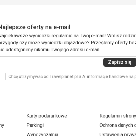
Najlepsze oferty na e-mail
Najciekawsze wycieczki regularnie na Twój e-mail! Wolisz rodzin
przygody czy może wycieczki objazdowe? Prześlemy oferty bezp
nie udostępnimy nikomu Twojego adresu e-mail.
Wprowadź
Zapisz się
swój
e-
Chcę otrzymywać od Travelplanet.pl S.A. informacje handlowe na 
mail
(wymagane)
Karty podarunkowe
Regulamin stron
ny
Parkingi
Ochrona danych
Wypożyczalnia
Ustawienia prywa