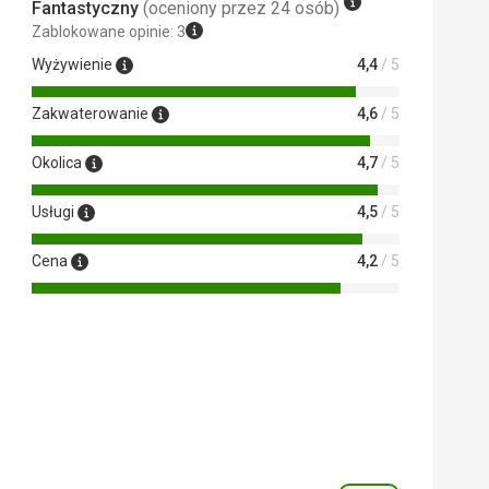
Fantastyczny
(oceniony przez 24 osób)
Zablokowane opinie: 3
Wyżywienie
4,4
/ 5
Zakwaterowanie
4,6
/ 5
Okolica
4,7
/ 5
Usługi
4,5
/ 5
Cena
4,2
/ 5