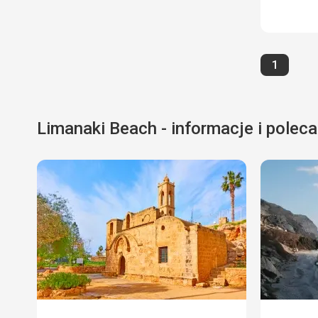
Strona
1
Limanaki Beach - informacje i poleca