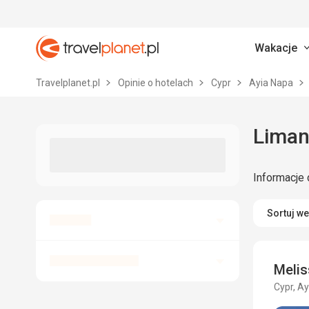
Wakacje
Travelplanet.pl
Travelplanet.pl
Opinie o hotelach
Cypr
Ayia Napa
Liman
Informacje 
Sortuj w
Melis
Cypr, A