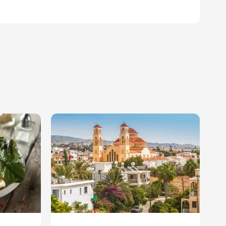
 klima, lodówka, czajnik, sejf,
y czas spędzałem na przepięknej
prawę w programie wieczornym
 Google Translate