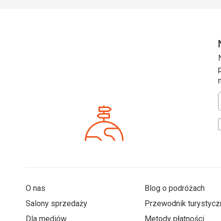
*
O nas
Blog o podróżach
Salony sprzedaży
Przewodnik turystycz
Dla mediów
Metody płatności