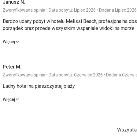
Janusz N.
Zweryfikowana opinia
Data pobytu: Lipiec 2026
Dodana Lipiec 2026
Bardzo udany pobyt w hotelu Melissi Beach, profesjonalna obsł
porządek oraz przede wszystkim wspaniałe widoki na morze.
Bardzo udany pobyt w hotelu Melissi Beach, profesjonalna obsł
Więcej
porządek oraz przede wszystkim wspaniałe widoki na morze.
Wyżywienie
5,0
/ 5
Usługi
Peter M.
Zakwaterowanie
5,0
/ 5
Cena
Zweryfikowana opinia
Data pobytu: Czerwiec 2026
Dodana Czerwi
Ładny hotel na piaszczystej plaży
Okolica
5,0
/ 5
Ładny hotel na piaszczystej plaży
Więcej
Plaża
Wyżywienie
3,0
/ 5
Usługi
Plaża piękna, zaraz za hotelem, woda w morzu ciepła i czysta
opłatą leżaki i parasole
Zakwaterowanie
5,0
/ 5
Cena
Wszystki
Wyżywienie
Posiłki bardzo smaczne i urozmaicone oraz niektóre przygoto