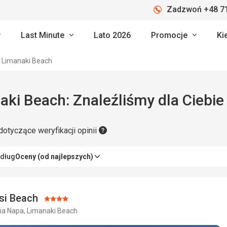
Zadzwoń +48 71
Last Minute
Lato 2026
Promocje
Ki
Limanaki Beach
aki Beach: Znaleźliśmy dla Ciebie 
dotyczące weryfikacji opinii
edług
Oceny (od najlepszych)
si Beach
Ocena:
yia Napa, Limanaki Beach
4/5