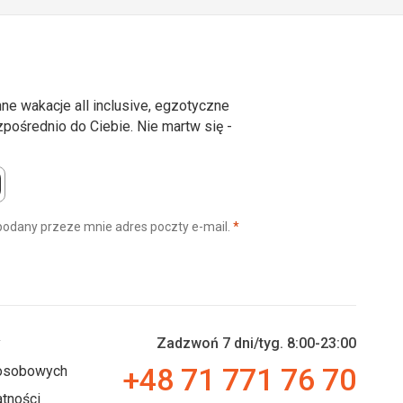
ne wakacje all inclusive, egzotyczne
ośrednio do Ciebie. Nie martw się -
(wymagane)
podany przeze mnie adres poczty e-mail.
*
y
Zadzwoń 7 dni/tyg. 8:00-23:00
+48 71 771 76 70
 osobowych
tności