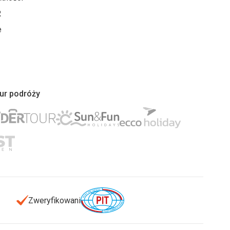
R
e
iur podróży
Zweryfikowani