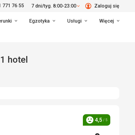
 771 76 55
7 dni/tyg. 8:00-23:00
Zaloguj się
erunki
Egzotyka
Usługi
Więcej
1 hotel
4,5
/ 5
Ocena