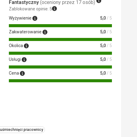
Fantastyczny
(oceniony przez 17 osób)
Zablokowane opinie: 5
Wyżywienie
5,0
/ 5
Zakwaterowanie
5,0
/ 5
Okolica
5,0
/ 5
Usługi
5,0
/ 5
Cena
5,0
/ 5
 uśmiechnięci pracownicy