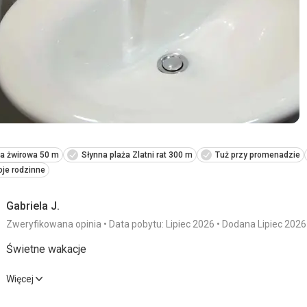
Usługi
na poziomie
Ta recenzja została automatycznie przetłumaczona za pomocą
ża żwirowa 50 m
Słynna plaża Zlatni rat 300 m
Tuż przy promenadzie
je rodzinne
Gabriela J.
Zweryfikowana opinia
Data pobytu: Lipiec 2026
Dodana Lipiec 2026
Świetne wakacje
Świetne wakacje
Więcej