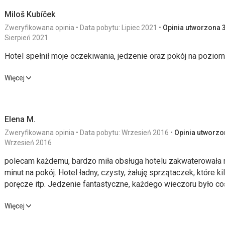
Miloš Kubíček
Zweryfikowana opinia
Data pobytu: Lipiec 2021
Opinia utworzona 3
Sierpień 2021
Hotel spełnił moje oczekiwania, jedzenie oraz pokój na pozio
Hotel spełnił moje oczekiwania, jedzenie oraz pokój na pozio
Więcej
Wyżywienie
5,0
/ 5
Usługi
Elena M.
Zakwaterowanie
5,0
/ 5
Cena
Zweryfikowana opinia
Data pobytu: Wrzesień 2016
Opinia utworzon
Okolica
5,0
/ 5
Wrzesień 2016
polecam każdemu, bardzo miła obsługa hotelu zakwaterowała n
minut na pokój. Hotel ładny, czysty, żałuję sprzątaczek, które k
poręcze itp. Jedzenie fantastyczne, każdego wieczoru było coś
BKM, potrafią przygotować np. naleśniki z mleka sojowego. Co n
polecam każdemu, bardzo miła obsługa hotelu zakwaterowała n
Więcej
przeszkadzało, ponieważ jesteśmy uczuleni na BKM, ale potrafi
minut na pokój. Hotel ładny, czysty, żałuję sprzątaczek, które k
przepiękna, z wyjątkiem tych śmieci, które były wyrzucane tam,