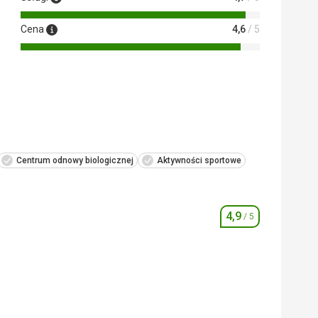
Cena
4,6
/ 5
 Google Translate
Centrum odnowy biologicznej
Aktywności sportowe
4,9
/ 5
Ocena