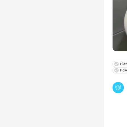
Pla
Poko