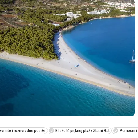
omite i różnorodne posiłki
Bliskość pięknej plaży Zlatni Rat
Pomocni i