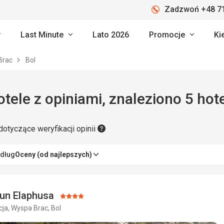
Zadzwoń +48 71
Last Minute
Lato 2026
Promocje
Ki
Brac
Bol
l: hotele z opiniami, znaleziono 5 hote
dotyczące weryfikacji opinii
edług
Oceny (od najlepszych)
sun Elaphusa
Ocena:
ja, Wyspa Brac, Bol
4/5