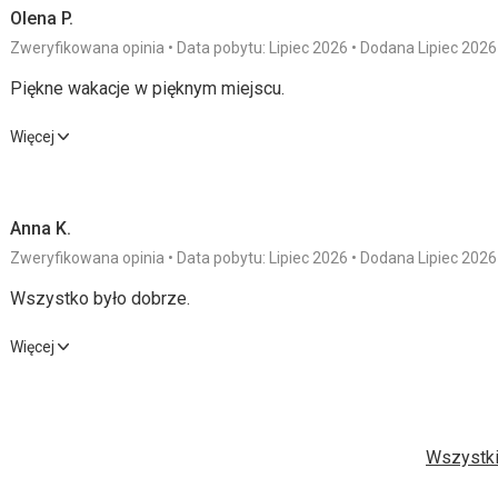
Olena P.
Zweryfikowana opinia
Data pobytu: Lipiec 2026
Dodana Lipiec 2026
Piękne wakacje w pięknym miejscu.
Piękne wakacje w pięknym miejscu.
Więcej
Wyżywienie
4,0
/ 5
Usługi
Anna K.
Zakwaterowanie
5,0
/ 5
Cena
Zweryfikowana opinia
Data pobytu: Lipiec 2026
Dodana Lipiec 2026
Okolica
5,0
/ 5
Wszystko było dobrze.
Plaża
Wszystko było dobrze.
Więcej
Piękna kamienista plaża Zlatni Rat, 10 minut spacerem. Ścieżka
Wyżywienie
5,0
/ 5
Usługi
Wyżywienie
Jedzenie jest doskonałe. Wybór jest niewielki, ale wszystko 
Zakwaterowanie
5,0
/ 5
Cena
Wszystki
Zakwaterowanie
Okolica
5,0
/ 5
Duży pokój z widokiem na morze, wygodne łóżka.