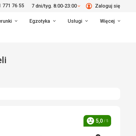
 771 76 55
7 dni/tyg. 8:00-23:00
Zaloguj się
erunki
Egzotyka
Usługi
Więcej
li
5,0
/ 5
Ocena