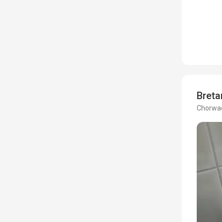
Bret
Chorwac