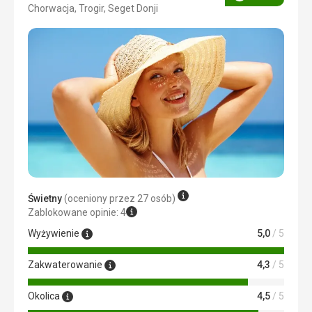
Ocena
Chorwacja, Trogir, Seget Donji
Świetny
(oceniony przez 27 osób)
Zablokowane opinie: 4
Wyżywienie
5,0
/ 5
Zakwaterowanie
4,3
/ 5
Okolica
4,5
/ 5