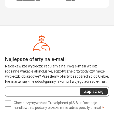
Najlepsze oferty na e-mail
Najciekawsze wycieczki regularnie na Twój e-mail! Wolisz
rodzinne wakacje all inclusive, egzotyczne przygody czy może
wycieczki objazdowe? Prześlemy oferty bezpośrednio do Ciebie.
Nie martw się - nie udostępnimy nikomu Twojego adresu e-mail.
Wprowadź
Zapisz się
swój
e-
Chcę otrzymywać od Travelplanet.pl S.A. informacje
mail
(wym
handlowe na podany przeze mnie adres poczty e-mail.
*
(wymagane)
*