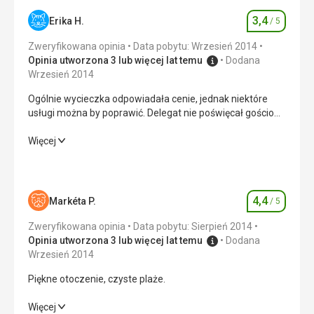
3,4
Erika H.
/ 5
Ocena
Zweryfikowana opinia
Data pobytu: Wrzesień 2014
Opinia utworzona 3 lub więcej lat temu
Dodana
Wrzesień 2014
Ogólnie wycieczka odpowiadała cenie, jednak niektóre
usługi można by poprawić. Delegat nie poświęcał gościom
tyle uwagi, ile powinien, udzielał niewystarczających
informacji, nie oferował wycieczek, wszystko dopiero na
Ogólnie wycieczka odpowiadała cenie, jednak niektóre
Więcej
żądanie.
usługi można by poprawić. Delegat nie poświęcał gościom
tyle uwagi, ile powinien, udzielał niewystarczających
informacji, nie oferował wycieczek, wszystko dopiero na
żądanie.
4,4
Markéta P.
/ 5
Ocena
Zakwaterowanie
2,0
/ 5
Zweryfikowana opinia
Data pobytu: Sierpień 2014
Opinia utworzona 3 lub więcej lat temu
Dodana
Okolica
5,0
/ 5
Wrzesień 2014
Piękne otoczenie, czyste plaże.
Usługi
2,0
/ 5
Piękne otoczenie, czyste plaże.
Więcej
Cena
3,0
/ 5