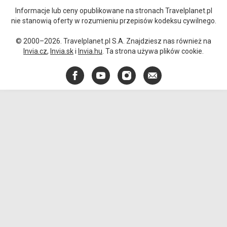
Informacje lub ceny opublikowane na stronach Travelplanet.pl
nie stanowią oferty w rozumieniu przepisów kodeksu cywilnego.
© 2000–2026. Travelplanet.pl S.A. Znajdziesz nas również na
Invia.cz
,
Invia.sk
i
Invia.hu
. Ta strona używa plików cookie.
Facebook
YouTube
Instagram
E-
mail