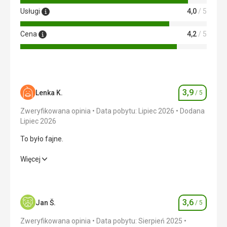
Usługi
4,0
/ 5
Cena
4,2
/ 5
3,9
Lenka K.
/ 5
Ocena
Zweryfikowana opinia
Data pobytu: Lipiec 2026
Dodana
Lipiec 2026
To było fajne.
To było fajne.
Więcej
Zakwaterowanie
4,0
/ 5
Okolica
4,0
/ 5
3,6
Jan Š.
/ 5
Ocena
Usługi
3,0
/ 5
Zweryfikowana opinia
Data pobytu: Sierpień 2025