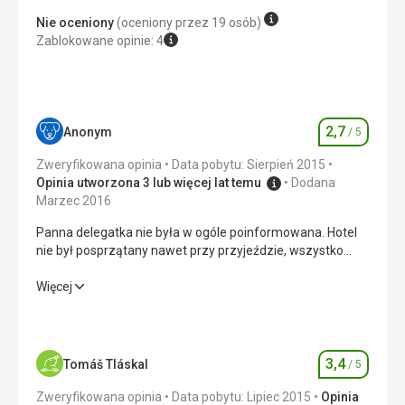
Trochę monotonne.
Nie oceniony
(oceniony przez 19 osób)
Zablokowane opinie: 4
Usługi
Bardzo dobry stosunek jakości do ceny.
Ta recenzja została automatycznie przetłumaczona za
pomocą Google Translate
2,7
Anonym
/ 5
Ocena
Zweryfikowana opinia
Data pobytu: Sierpień 2015
Opinia utworzona 3 lub więcej lat temu
Dodana
Marzec 2016
Panna delegatka nie była w ogóle poinformowana. Hotel
nie był posprzątany nawet przy przyjeździe, wszystko
było takie chaotyczne.
Panna delegatka nie była w ogóle poinformowana. Hotel
Więcej
nie był posprzątany nawet przy przyjeździe, wszystko
było takie chaotyczne.
Wyżywienie
3,0
/ 5
3,4
Tomáš Tláskal
/ 5
Ocena
Zakwaterowanie
2,0
/ 5
Zweryfikowana opinia
Data pobytu: Lipiec 2015
Opinia