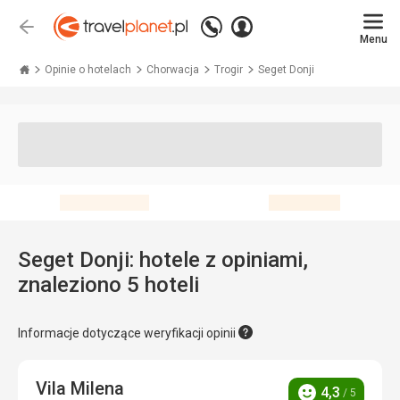
Zadzwoń
Zaloguj
Wstecz
+48 71 771 76 55
Menu
się
Travelplanet.pl
Opinie o hotelach
Chorwacja
Trogir
Seget Donji
Seget Donji: hotele z opiniami,
znaleziono 5 hoteli
Informacje dotyczące weryfikacji opinii
Vila Milena
4,3
/ 5