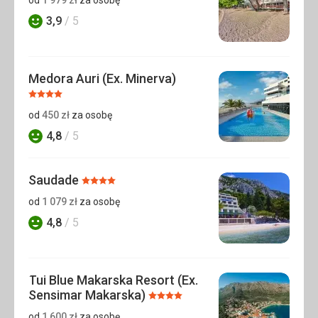
3,9
/ 5
Ocena
Medora Auri (Ex. Minerva)
Ocena:
4/5
od
450
zł
za osobę
4,8
/ 5
Ocena
Saudade
Ocena:
4/5
od
1 079
zł
za osobę
4,8
/ 5
Ocena
Tui Blue Makarska Resort (Ex.
Sensimar Makarska)
Ocena:
4/5
od
1 600
zł
za osobę