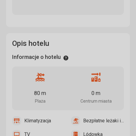
Opis hotelu
Informacje o hotelu
Informacje
Odległość
Odległość
od
od
plaży
centrum
80 m
0 m
miasta
Plaża
Centrum miasta
Klimatyzacja
Bezpłatne leżaki i paraso
tak
Klimatyzacja
tak
Bezpłatne
leżaki
TV
Lódowka
i