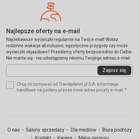
Najlepsze oferty na e-mail
Najciekawsze wycieczki regularnie na Twój e-mail! Wolisz
rodzinne wakacje all inclusive, egzotyczne przygody czy może
wycieczki objazdowe? Prześlemy oferty bezpośrednio do Ciebie.
Nie martw się - nie udostępnimy nikomu Twojego adresu e-mail.
Wprowadź
Zapisz się
swój
e-
Chcę otrzymywać od Travelplanet.pl S.A. informacje
mail
(wym
handlowe na podany przeze mnie adres poczty e-mail.
*
(wymagane)
*
O nas
Salony sprzedaży
Dla mediów
Biura podróży
Kontakt
Kariera
Mapa serwisu