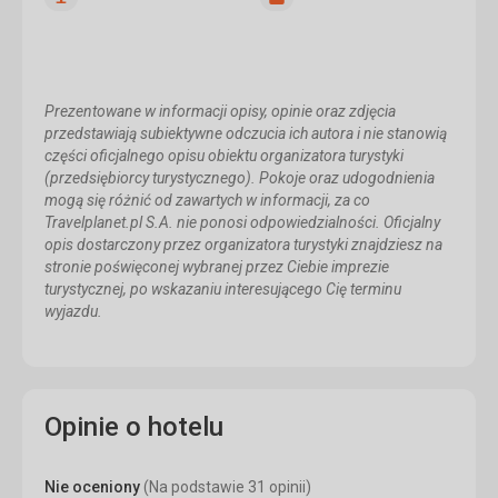
tak
TV
tak
Lódowka
parasole
na
plaży
Prezentowane w informacji opisy, opinie oraz zdjęcia
przedstawiają subiektywne odczucia ich autora i nie stanowią
części oficjalnego opisu obiektu organizatora turystyki
(przedsiębiorcy turystycznego). Pokoje oraz udogodnienia
mogą się różnić od zawartych w informacji, za co
Travelplanet.pl S.A. nie ponosi odpowiedzialności. Oficjalny
opis dostarczony przez organizatora turystyki znajdziesz na
stronie poświęconej wybranej przez Ciebie imprezie
turystycznej, po wskazaniu interesującego Cię terminu
wyjazdu.
Opinie o hotelu
Nie oceniony
(Na podstawie 31 opinii)