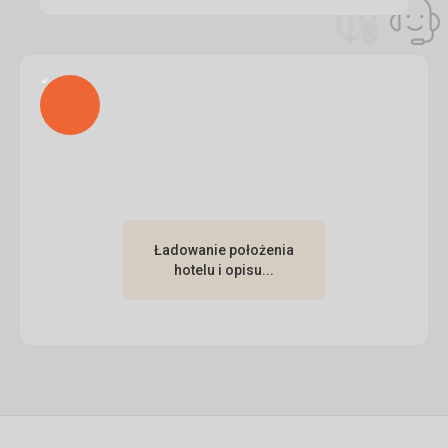
Ta recenzja została automatycznie przetłumaczona za
pomocą Google Translate
Ładuję
Ładowanie położenia
hotelu i opisu...