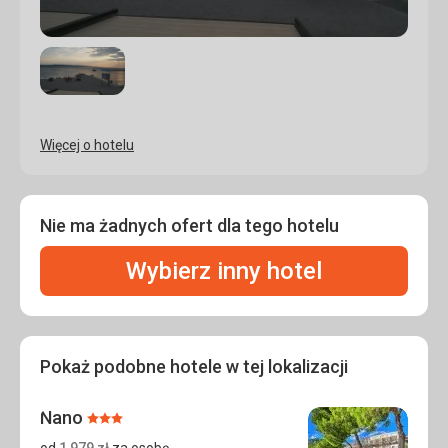
Więcej o hotelu
Nie ma żadnych ofert dla tego hotelu
Wybierz inny hotel
Pokaż podobne hotele w tej lokalizacji
Nano
Ocena:
3/5
od
1 979
zł
za osobę