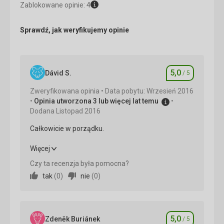
Zablokowane opinie: 4
Sprawdź, jak weryfikujemy opinie
5,0
Dávid S.
/ 5
Ocena
Zweryfikowana opinia
Data pobytu: Wrzesień 2016
Opinia utworzona 3 lub więcej lat temu
Dodana Listopad 2016
Całkowicie w porządku.
Całkowicie w porządku.
Więcej
Czy ta recenzja była pomocna?
Wyżywienie
5,0
/ 5
tak
(
0
)
nie
(
0
)
Zakwaterowanie
5,0
/ 5
Okolica
5,0
/ 5
5,0
Zdeněk Buriánek
/ 5
Ocena