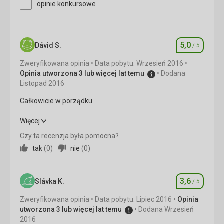
Ta recenzja została automatycznie
opinie konkursowe
przetłumaczona za pomocą Google Translate
5,0
Dávid S.
/ 5
Ocena
Zweryfikowana opinia
Data pobytu: Wrzesień 2016
Opinia utworzona 3 lub więcej lat temu
Dodana
Listopad 2016
Całkowicie w porządku.
Całkowicie w porządku.
Więcej
Czy ta recenzja była pomocna?
Wyżywienie
5,0
/ 5
tak
(
0
)
nie
(
0
)
Zakwaterowanie
5,0
/ 5
3,6
Okolica
5,0
/ 5
Slávka K.
/ 5
Ocena
Zweryfikowana opinia
Data pobytu: Lipiec 2016
Opinia
Usługi
5,0
/ 5
utworzona 3 lub więcej lat temu
Dodana Wrzesień
2016
Cena
5,0
/ 5