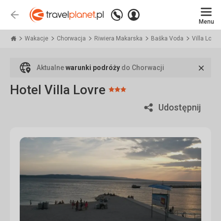
Zadzwoń
Zaloguj
Wstecz
+48
Menu
się
Travelplanet.pl
71
771
Wakacje
Chorwacja
Riwiera Makarska
Baška Voda
Villa Lovre
76
70
Zamk
Aktualne
warunki podróży
do Chorwacji
Hotel Villa Lovre
Ocena:
3/5
Udostępnij