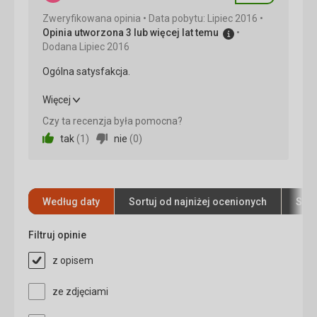
Usługi
5,0
/ 5
Zweryfikowana opinia
Data pobytu: Lipiec 2016
Opinia utworzona 3 lub więcej lat temu
Cena
5,0
/ 5
Dodana Lipiec 2016
Ogólna satysfakcja.
Ogólna satysfakcja.
Więcej
Czy ta recenzja była pomocna?
Wyżywienie
5,0
/ 5
tak
(
1
)
nie
(
0
)
Zakwaterowanie
5,0
/ 5
Okolica
5,0
/ 5
Według daty
Sortuj od najniżej ocenionych
Sort
Usługi
5,0
/ 5
Filtruj opinie
Cena
5,0
/ 5
z opisem
Zakwaterowanie
ze zdjęciami
Wszystko na poziomie