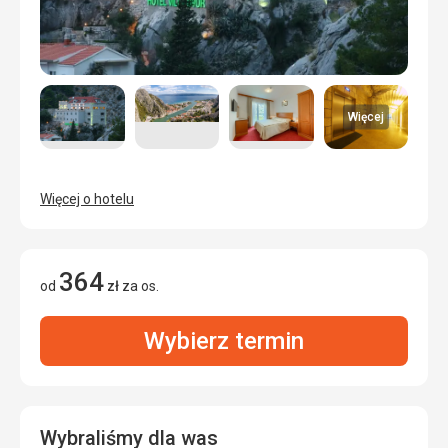
Więcej
Więcej o hotelu
364
od
zł
za os.
Wybierz termin
Wybraliśmy dla was