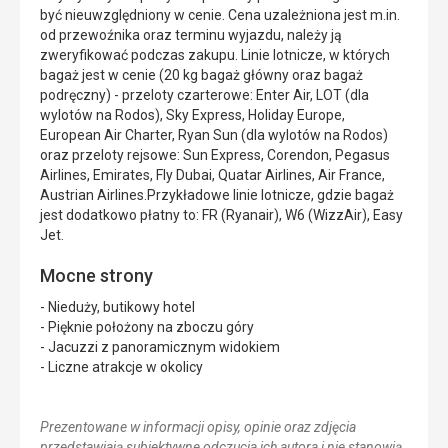
być nieuwzględniony w cenie. Cena uzależniona jest m.in.
od przewoźnika oraz terminu wyjazdu, należy ją
zweryfikować podczas zakupu. Linie lotnicze, w których
bagaż jest w cenie (20 kg bagaż główny oraz bagaż
podręczny) - przeloty czarterowe: Enter Air, LOT (dla
wylotów na Rodos), Sky Express, Holiday Europe,
European Air Charter, Ryan Sun (dla wylotów na Rodos)
oraz przeloty rejsowe: Sun Express, Corendon, Pegasus
Airlines, Emirates, Fly Dubai, Quatar Airlines, Air France,
Austrian Airlines.Przykładowe linie lotnicze, gdzie bagaż
jest dodatkowo płatny to: FR (Ryanair), W6 (WizzAir), Easy
Jet.
Mocne strony
- Nieduży, butikowy hotel
- Pięknie położony na zboczu góry
- Jacuzzi z panoramicznym widokiem
- Liczne atrakcje w okolicy
Prezentowane w informacji opisy, opinie oraz zdjęcia
przedstawiają subiektywne odczucia ich autora i nie stanowią