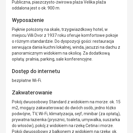
Publiczna, piaszczysto-żwirowa plaża Velika plaža
oddalona jest o ok. 900 m.
Wyposażenie
Pięknie położony na skale, trzygwiazdkowy hotel, w
miejscu Villi Dvor z 1937 roku oferuje komfortowe pokoje
o różnym standardzie. Do dyspozycji gości: restauracja
serwująca dania kuchni lokalnej, winda, jacuzzi na dachu z
panoramicznym widokiem na okolicę. Za dodatkową
opłatą: pralnia, parking, sale konferencyjne.
Dostęp do internetu
bezpłatne Wi-Fi.
Zakwaterowanie
Pokój dwuosobowy Standard z widokiem na morze: ok. 15
m2, mogący zakwaterować do dwóch osób, jedno łóżko
podwójne, TV, Wi-Fi, klimatyzacja, sejf, minibar (za opłatą),
prywatna łazienka (prysznic, toaleta, umywalka, suszarka
do włosów), pokój z widokiem na rzekę Cetina i morze.
Pokój dwuosobowy z balkonem z widokiem na rzekę: ok.