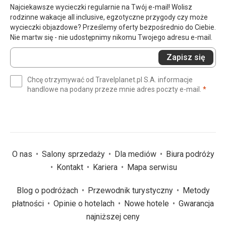
Najciekawsze wycieczki regularnie na Twój e-mail! Wolisz
rodzinne wakacje all inclusive, egzotyczne przygody czy może
wycieczki objazdowe? Prześlemy oferty bezpośrednio do Ciebie.
Nie martw się - nie udostępnimy nikomu Twojego adresu e-mail.
Wprowadź
Zapisz się
swój
e-
Chcę otrzymywać od Travelplanet.pl S.A. informacje
mail
(wym
handlowe na podany przeze mnie adres poczty e-mail.
*
(wymagane)
*
O nas
Salony sprzedaży
Dla mediów
Biura podróży
Kontakt
Kariera
Mapa serwisu
Blog o podróżach
Przewodnik turystyczny
Metody
płatności
Opinie o hotelach
Nowe hotele
Gwarancja
najniższej ceny