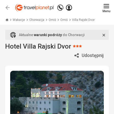
Zadzwoń
Zaloguj
Wstecz
+48
Menu
się
Travelplanet.pl
71
771
Wakacje
Chorwacja
Omiš
Omiš
Villa Rajski Dvor
76
70
Zamk
Aktualne
warunki podróży
do Chorwacji
Hotel Villa Rajski Dvor
Ocena:
3/5
Udostępnij