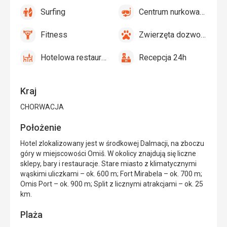
Bar
Siatkówka
Surfing
Centrum nurkowania
tak
Surfing
tak
Centrum
nurkowania
Fitness
Zwierzęta dozwolone
tak
Fitness
tak
Zwierzęta
dozwolone
Hotelowa restauracja
Recepcja 24h
tak
Hotelowa
tak
Recepcja
restauracja
24h
Kraj
CHORWACJA
Położenie
Hotel zlokalizowany jest w środkowej Dalmacji, na zboczu
góry w miejscowości Omiš. W okolicy znajdują się liczne
sklepy, bary i restauracje. Stare miasto z klimatycznymi
wąskimi uliczkami – ok. 600 m; Fort Mirabela – ok. 700 m;
Omis Port – ok. 900 m; Split z licznymi atrakcjami – ok. 25
km.
Plaża