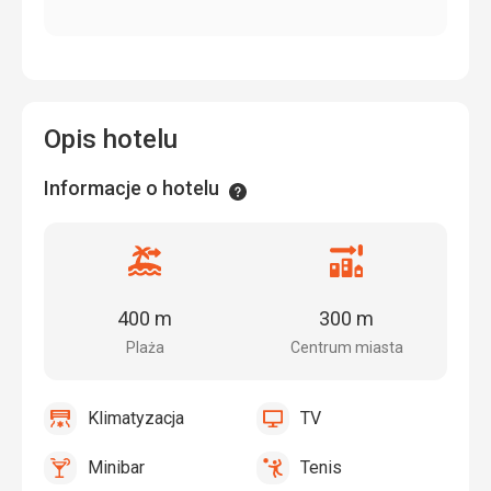
Opis hotelu
Informacje o hotelu
Informacje
Odległość
Odległość
od
od
plaży
centrum
400 m
300 m
miasta
Plaża
Centrum miasta
Klimatyzacja
TV
tak
Klimatyzacja
tak
TV
Minibar
Tenis
tak
Minibar,
tak
Tenis,