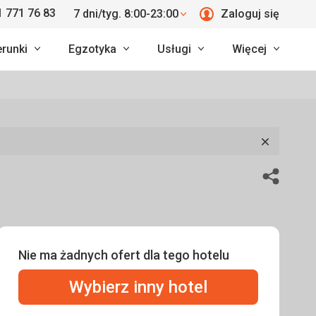
 771 76 83
7 dni/tyg. 8:00-23:00
Zaloguj się
erunki
Egzotyka
Usługi
Więcej
Zamknij
Udostępn
Nie ma żadnych ofert dla tego hotelu
Wybierz inny hotel