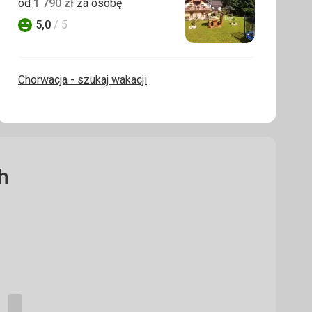
od
1 790
zł
za osobę
5,0
/ 5
Ocena
Chorwacja - szukaj wakacji
h