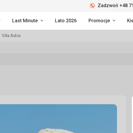
Zadzwoń +48 71
Last Minute
Lato 2026
Promocje
Ki
Villa Adria