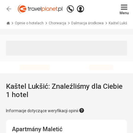
Zadzwoń
Zaloguj
Wstecz
+48 71 771 76 55
Menu
się
Travelplanet.pl
Opinie o hotelach
Chorwacja
Dalmacja środkowa
Kaštel Lukšić
Kaštel Lukšić: Znaleźliśmy dla Ciebie
1 hotel
Informacje dotyczące weryfikacji opinii
Apartmány Maletić