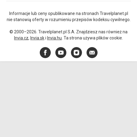
Informacje lub ceny opublikowane na stronach Travelplanet.pl
nie stanowią oferty w rozumieniu przepisów kodeksu cywilnego.
© 2000–2026. Travelplanet.pl S.A. Znajdziesz nas również na
Invia.cz
,
Invia.sk
i
Invia.hu
. Ta strona używa plików cookie.
Facebook
YouTube
Instagram
E-
mail