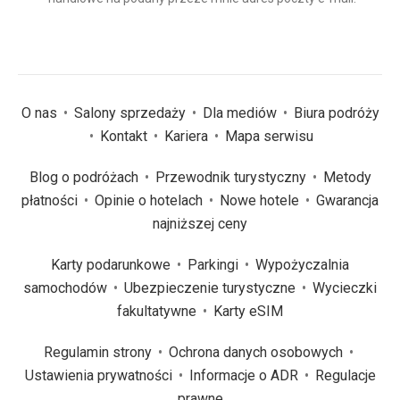
(wymagane)
*
O nas
Salony sprzedaży
Dla mediów
Biura podróży
Kontakt
Kariera
Mapa serwisu
Blog o podróżach
Przewodnik turystyczny
Metody
płatności
Opinie o hotelach
Nowe hotele
Gwarancja
najniższej ceny
Karty podarunkowe
Parkingi
Wypożyczalnia
samochodów
Ubezpieczenie turystyczne
Wycieczki
fakultatywne
Karty eSIM
Regulamin strony
Ochrona danych osobowych
Ustawienia prywatności
Informacje o ADR
Regulacje
prawne