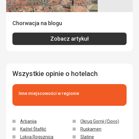
Chorwacja na blogu
Zobacz artykuł
Wszystkie opinie o hotelach
Inne miejscowości w regionie
Arbanija
Okrug Gornji (Čiovo)
Kaštel Štafilić
Ruskamen
Lokva Rogoznica
Slatine