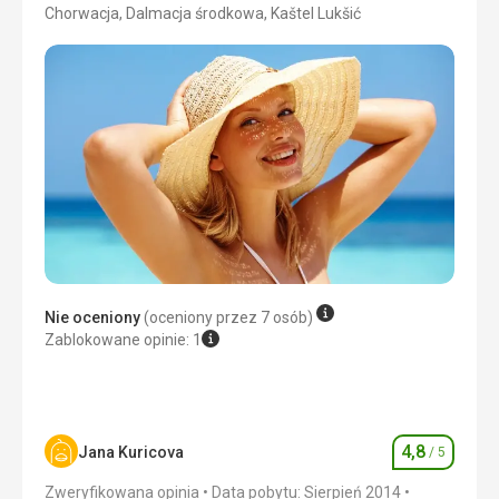
Chorwacja, Dalmacja środkowa, Kaštel Lukšić
Nie oceniony
(oceniony przez 7 osób)
Zablokowane opinie: 1
4,8
Jana Kuricova
/ 5
Ocena
Zweryfikowana opinia
Data pobytu: Sierpień 2014