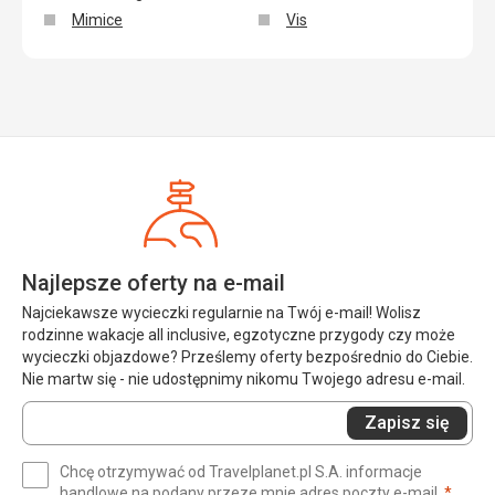
Mimice
Vis
Najlepsze oferty na e-mail
Najciekawsze wycieczki regularnie na Twój e-mail! Wolisz
rodzinne wakacje all inclusive, egzotyczne przygody czy może
wycieczki objazdowe? Prześlemy oferty bezpośrednio do Ciebie.
Nie martw się - nie udostępnimy nikomu Twojego adresu e-mail.
Wprowadź
Zapisz się
swój
e-
Chcę otrzymywać od Travelplanet.pl S.A. informacje
mail
(wym
handlowe na podany przeze mnie adres poczty e-mail.
*