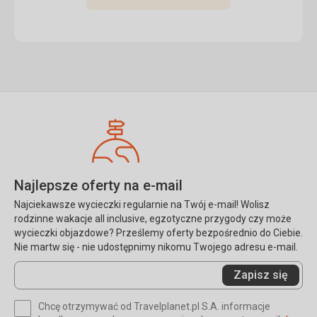
Najlepsze oferty na e-mail
Najciekawsze wycieczki regularnie na Twój e-mail! Wolisz
rodzinne wakacje all inclusive, egzotyczne przygody czy może
wycieczki objazdowe? Prześlemy oferty bezpośrednio do Ciebie.
Nie martw się - nie udostępnimy nikomu Twojego adresu e-mail.
Wprowadź
Zapisz się
swój
e-
Chcę otrzymywać od Travelplanet.pl S.A. informacje
mail