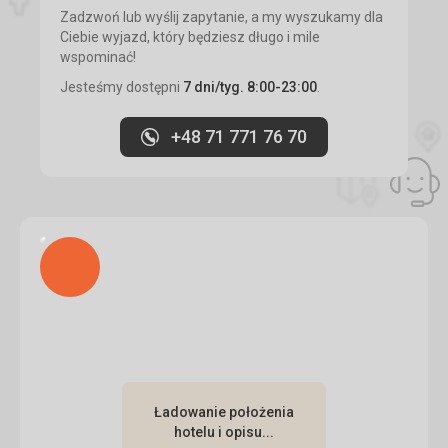
miasto Klek, gdzie można usiąść w wielu miejscach. Ceny
Zadzwoń lub wyślij zapytanie, a my wyszukamy dla
są porównywalne.
Ciebie wyjazd, który będziesz długo i mile
wspominać!
Zakwaterowanie
Apartament jest solidnie zabezpieczony, z klimatyzacją,
Jesteśmy dostępni
7 dni/tyg. 8:00-23:00
.
dużym tarasem, ma dwie oddzielne sypialnie i sofę w
kuchni. Jest dobrze dostępny, parking obok domu i bardzo
+48 71 771 76 70
miły gospodarz.
Ta recenzja została automatycznie przetłumaczona za
pomocą Google Translate
Ładuję
Ładowanie położenia
hotelu i opisu...