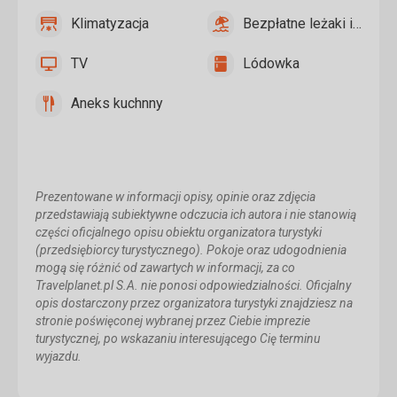
Klimatyzacja
Bezpłatne leżaki i paraso
tak
Klimatyzacja
tak
Bezpłatne
leżaki
TV
Lódowka
i
tak
TV
tak
Lódowka
parasole
Aneks kuchnny
na
tak
Aneks
plaży
kuchnny
Prezentowane w informacji opisy, opinie oraz zdjęcia
przedstawiają subiektywne odczucia ich autora i nie stanowią
części oficjalnego opisu obiektu organizatora turystyki
(przedsiębiorcy turystycznego). Pokoje oraz udogodnienia
mogą się różnić od zawartych w informacji, za co
Travelplanet.pl S.A. nie ponosi odpowiedzialności. Oficjalny
opis dostarczony przez organizatora turystyki znajdziesz na
stronie poświęconej wybranej przez Ciebie imprezie
turystycznej, po wskazaniu interesującego Cię terminu
wyjazdu.