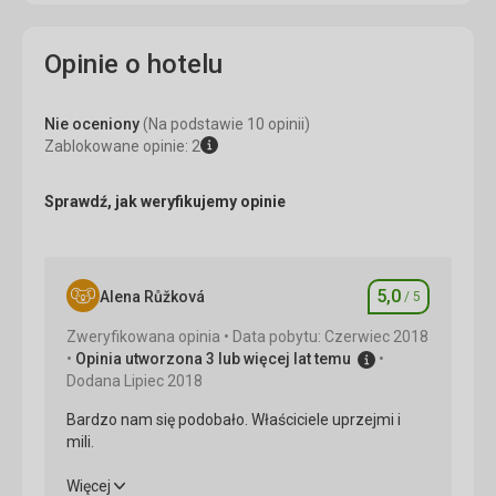
Opinie o hotelu
Nie oceniony
(Na podstawie 10 opinii)
Zablokowane opinie: 2
Sprawdź, jak weryfikujemy opinie
5,0
Alena Růžková
/ 5
Ocena
Zweryfikowana opinia
Data pobytu: Czerwiec 2018
Opinia utworzona 3 lub więcej lat temu
Dodana Lipiec 2018
Bardzo nam się podobało. Właściciele uprzejmi i
mili.
Bardzo nam się podobało. Właściciele uprzejmi i
Więcej