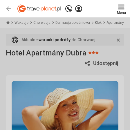
Zadzwoń
Zaloguj
Wstecz
+48
Menu
się
Travelplanet.pl
71
771
Wakacje
Chorwacja
Dalmacja południowa
Klek
Apartmány Du
76
70
Zamk
Aktualne
warunki podróży
do Chorwacji
Hotel Apartmány Dubra
Ocena:
3/5
Udostępnij