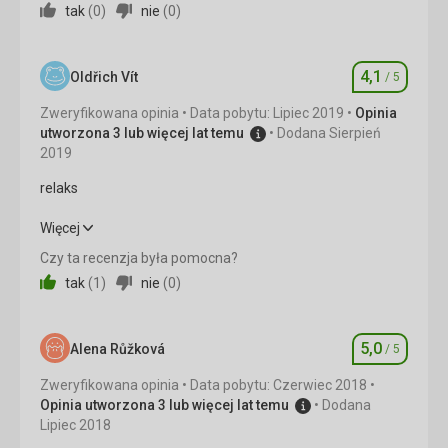
tak
(
0
)
nie
(
0
)
Okolica
4,0
/ 5
4,1
Usługi
3,0
/ 5
Oldřich Vít
/ 5
Ocena
Zweryfikowana opinia
Data pobytu: Lipiec 2019
Opinia
Cena
3,0
/ 5
utworzona 3 lub więcej lat temu
Dodana Sierpień
2019
relaks
relaks
Więcej
Czy ta recenzja była pomocna?
Zakwaterowanie
4,0
/ 5
tak
(
1
)
nie
(
0
)
Okolica
4,0
/ 5
5,0
Usługi
4,0
/ 5
Alena Růžková
/ 5
Ocena
Zweryfikowana opinia
Data pobytu: Czerwiec 2018
Cena
4,0
/ 5
Opinia utworzona 3 lub więcej lat temu
Dodana
Lipiec 2018
Plaża