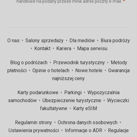
(wym
handlowe na podany przeze mnie adres poczty e-mail.
*
(wymagane)
*
O nas
Salony sprzedaży
Dla mediów
Biura podróży
Kontakt
Kariera
Mapa serwisu
Blog o podróżach
Przewodnik turystyczny
Metody
płatności
Opinie o hotelach
Nowe hotele
Gwarancja
najniższej ceny
Karty podarunkowe
Parkingi
Wypożyczalnia
samochodów
Ubezpieczenie turystyczne
Wycieczki
fakultatywne
Karty eSIM
Regulamin strony
Ochrona danych osobowych
Ustawienia prywatności
Informacje o ADR
Regulacje