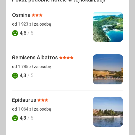
Osmine
Ocena:
3/5
od
1 923
zł
za osobę
4,6
/ 5
Ocena
Remisens Albatros
Ocena:
4/5
od
1 785
zł
za osobę
4,3
/ 5
Ocena
Epidaurus
Ocena:
3/5
od
1 064
zł
za osobę
4,3
/ 5
Ocena