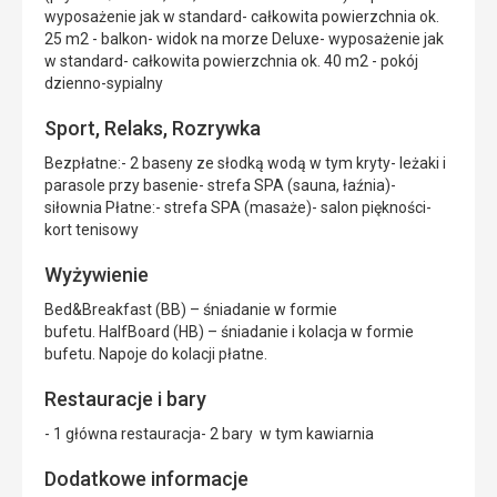
wyposażenie jak w standard- całkowita powierzchnia ok.
25 m2 - balkon- widok na morze Deluxe- wyposażenie jak
w standard- całkowita powierzchnia ok. 40 m2 - pokój
dzienno-sypialny
Sport, Relaks, Rozrywka
Bezpłatne:- 2 baseny ze słodką wodą w tym kryty- leżaki i
parasole przy basenie- strefa SPA (sauna, łaźnia)-
siłownia Płatne:- strefa SPA (masaże)- salon piękności-
kort tenisowy
Wyżywienie
Bed&Breakfast (BB) – śniadanie w formie
bufetu. HalfBoard (HB) – śniadanie i kolacja w formie
bufetu. Napoje do kolacji płatne.
Restauracje i bary
- 1 główna restauracja- 2 bary w tym kawiarnia
Dodatkowe informacje