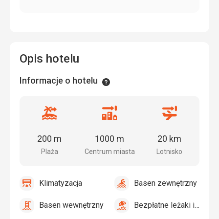
Opis hotelu
Informacje o hotelu
Informacje
Odległość
Odległość
Odległość
od
od
od
plaży
centrum
lotniska
200 m
1000 m
20 km
miasta
Plaża
Centrum miasta
Lotnisko
Klimatyzacja
Basen zewnętrzny
tak
Klimatyzacja
tak
Basen
zewnętrzny
Basen wewnętrzny
Bezpłatne leżaki i parasole przy basenie
tak
Basen
tak
Bezpłatne