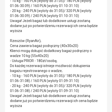
- 10 kg - 160 PLN (wyloty do 31.05)/ 180 PLN (wyloty
01.06-30.09) / 160 PLN (wyloty 01.10-31.10)
- 20 kg - 240 PLN (wyloty do 31.05)/ 320 PLN (wyloty
01.06-30.09) / 240 PLN (wyloty 01.10-31.10)
Uwaga! Jeżeli bagaż lub dodatkowe usługi zostaną
dodane już po potwierdzeniu rezerwacji ich cena będzie
wyższa
Rzeszów (RyanAir);
Cena zawiera bagaż podręczny (40x30x20)
Klienci mogą dokupić dodatkowy bagaż podręczny o
wadze 10 kg (55x40x20)
- Usługa PRIOR - 180zł/osobę,
Do każdej rezerwacji istnieje możliwość dokupienia
bagażu rejestrowanego o wadze;
- 10 kg - 160 PLN (wyloty do 31.05)/ 180 PLN (wyloty
01.06-31.08) / 160 PLN (wyloty 01.09-31.10)
- 20 kg - 240 PLN (wyloty do 31.05)/ 320 PLN (wyloty
01.06-31.08) / 240 PLN (wyloty 01.09-31.10)
Uwaga! Jeżeli bagaż lub dodatkowe usługi zostaną
dodane już po potwierdzeniu rezerwacji ich cena będzie
wyższa