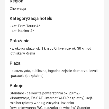
Region
Chorwacja
Kategoryzacja hotelu
- kat. Exim Tours: 4*
- kat. lokalna: 4*
Położenie
- w okolicy plaży- ok. 1 km od Crikvenica- ok. 30 km od
lotniska w Rijeka
Plaża
- piaszczysta, publiczna, łagodne zejście do morza- leżaki
i parasole (bezpłatne)
Pokoje
Standard - całkowita powierzchnia ok. 20 m2-
klimatyzacja, TV-SAT - Internet Wi-Fi (bezpłatny)- sejf-
minibar (płatny według zużycia)- łazienka
(prysznic/wanna, WC, suszarka do włosów) Superior -