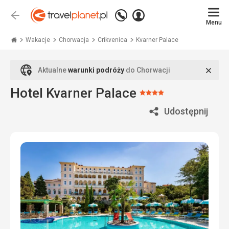
Zadzwoń
Zaloguj
Wstecz
+48
Menu
się
Travelplanet.pl
71
771
Wakacje
Chorwacja
Crikvenica
Kvarner Palace
76
70
Zamk
Aktualne
warunki podróży
do Chorwacji
Hotel Kvarner Palace
Ocena:
4/5
Udostępnij