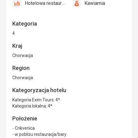
Hotelowa restauracja
Kawiarnia
niepełnosprawnych
tak
Hotelowa
tak
Kawiarnia
restauracja
Kategoria
4
Kraj
Chorwacja
Region
Chorwacja
Kategoryzacja hotelu
Kategoria Exim Tours: 4*
Kategoria lokalna: 4*
Położenie
- Crikvenica
- w pobliżu restauracja/bary