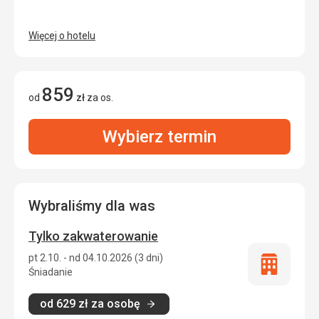
Więcej o hotelu
859
od
zł
za os.
Wybierz termin
Wybraliśmy dla was
Tylko zakwaterowanie
pt 2.10. - nd 04.10.2026 (3 dni)
Tylko
Śniadanie
zakwatero
od
629
zł
za osobę