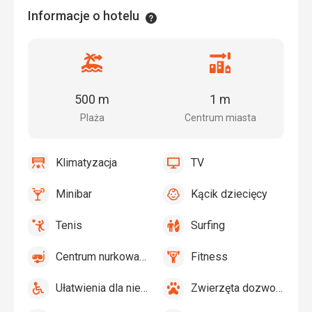
Informacje o hotelu
Informacje
Odległość
Odległość
od
od
plaży
centrum
500 m
1 m
miasta
Plaża
Centrum miasta
Klimatyzacja
TV
tak
Klimatyzacja
tak
TV
Minibar
Kącik dziecięcy
tak
Minibar,
tak
Kącik
Bar
dziecięcy
Tenis
Surfing
tak
Tenis,
tak
Surfing
Siatkówka
Centrum nurkowania
Fitness
tak
Centrum
tak
Fitness
nurkowania
Ułatwienia dla niepełnosprawnych
Zwierzęta dozwolone
tak
Ułatwienia
tak
Zwierzęta
dla
dozwolone