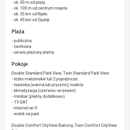
- ok. 50 m od plaży
- ok. 100 m od centrum miasta
- ok. 35 km od Rijeki
- ok. 45 km od Opatiji
Plaża
- publiczna
- żwirkowa
- serwis plażowy płatny
Pokoje
Double Standard Park View, Twin Standard Park View
- łóżko małżeńskie lub 2 pojedyncze
- łazienka (wanna lub prysznic), toaleta
- klimatyzacja (czerwiec-wrzesień)
- minibar (płatny dodatkowo)
- TV SAT
- internet wi-fi
- widok na park
Double Comfort CityView Balcony, Twin Comfort CityView