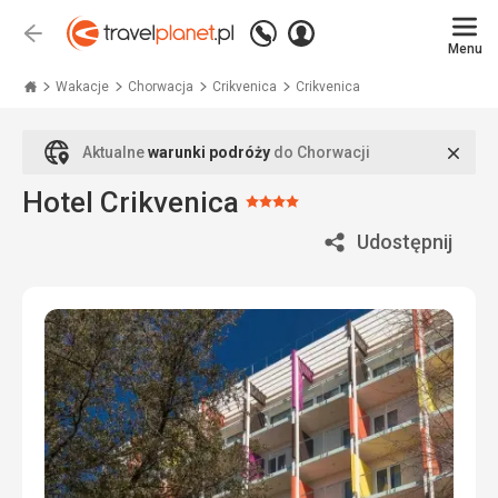
Zadzwoń
Zaloguj
Wstecz
+48
Menu
się
Travelplanet.pl
71
771
Wakacje
Chorwacja
Crikvenica
Crikvenica
76
70
Zamk
Aktualne
warunki podróży
do Chorwacji
Hotel Crikvenica
Ocena:
4/5
Udostępnij