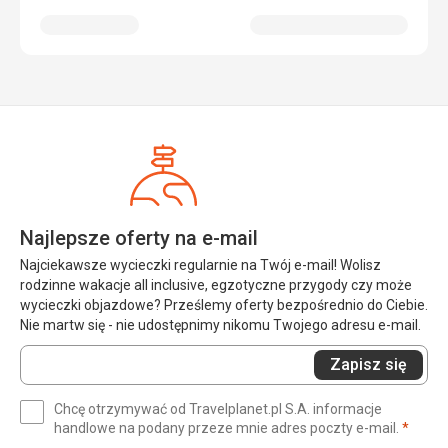
Najlepsze oferty na e-mail
Najciekawsze wycieczki regularnie na Twój e-mail! Wolisz
rodzinne wakacje all inclusive, egzotyczne przygody czy może
wycieczki objazdowe? Prześlemy oferty bezpośrednio do Ciebie.
Nie martw się - nie udostępnimy nikomu Twojego adresu e-mail.
Wprowadź
Zapisz się
swój
e-
Chcę otrzymywać od Travelplanet.pl S.A. informacje
mail
(wym
handlowe na podany przeze mnie adres poczty e-mail.
*
(wymagane)
*