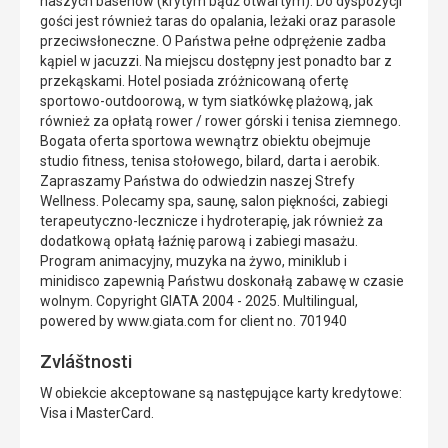
naszych basenów (krytym bądź otwartym). Do dyspozycji
gości jest również taras do opalania, leżaki oraz parasole
przeciwsłoneczne. O Państwa pełne odprężenie zadba
kąpiel w jacuzzi. Na miejscu dostępny jest ponadto bar z
przekąskami. Hotel posiada zróżnicowaną ofertę
sportowo-outdoorową, w tym siatkówkę plażową, jak
również za opłatą rower / rower górski i tenisa ziemnego.
Bogata oferta sportowa wewnątrz obiektu obejmuje
studio fitness, tenisa stołowego, bilard, darta i aerobik.
Zapraszamy Państwa do odwiedzin naszej Strefy
Wellness. Polecamy spa, saunę, salon piękności, zabiegi
terapeutyczno-lecznicze i hydroterapię, jak również za
dodatkową opłatą łaźnię parową i zabiegi masażu.
Program animacyjny, muzyka na żywo, miniklub i
minidisco zapewnią Państwu doskonałą zabawę w czasie
wolnym. Copyright GIATA 2004 - 2025. Multilingual,
powered by www.giata.com for client no. 701940
Zvláštnosti
W obiekcie akceptowane są następujące karty kredytowe:
Visa i MasterCard.