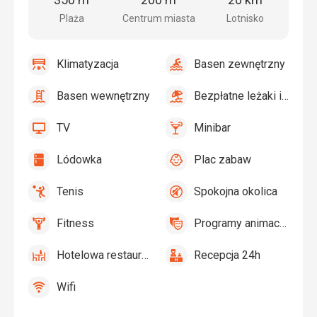
miasta
Plaża
Centrum miasta
Lotnisko
Klimatyzacja
Basen zewnętrzny
tak
Klimatyzacja
tak
Basen
zewnętrzny
Basen wewnętrzny
Bezpłatne leżaki i paras
tak
Basen
tak
Bezpłatne
wewnętrzny
leżaki
TV
Minibar
i
tak
TV
tak
Minibar,
parasole
Bar
Lódowka
Plac zabaw
przy
tak
Lódowka
tak
Plac
basenie
zabaw,
Tenis
Spokojna okolica
Basen
tak
Tenis,
tak
Spokojna
dla
Siatkówka
okolica
Fitness
Programy animacyjne
dzieci
tak
Fitness
tak
Programy
animacyjne
Hotelowa restauracja
Recepcja 24h
tak
Hotelowa
tak
Recepcja
restauracja
24h
Wifi
tak
Wifi