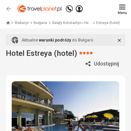
Zadzwoń
Zaloguj
Wstecz
+48
Menu
się
Travelplanet.pl
71
771
Wakacje
Bułgaria
Święty Konstantyn i He...
Estreya (hotel)
76
70
Zamk
Aktualne
warunki podróży
do Bułgarii
Hotel Estreya (hotel)
Ocena:
4/5
Udostępnij