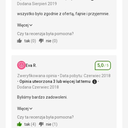
Dodana Sierpień 2019
wszystko było zgodnie z ofertą, fajnie i przyjemnie.
wszystko było zgodnie z ofertą, fajnie i przyjemnie.
Więcej
Czy ta recenzja była pomocna?
Wyżywienie
5,0
/ 5
tak
(
0
)
nie
(
0
)
Zakwaterowanie
5,0
/ 5
Okolica
5,0
/ 5
5,0
Eva R.
/ 5
Ocena
Usługi
5,0
/ 5
Zweryfikowana opinia
Data pobytu: Czerwiec 2018
Opinia utworzona 3 lub więcej lat temu
Cena
5,0
/ 5
Dodana Czerwiec 2018
Byliśmy bardzo zadowoleni.
Plaża
Mała plaża blisko hotelu stała się dla nas nie do
Byliśmy bardzo zadowoleni.
Więcej
zniesienia po dwóch dniach. To laguna i ilość ludzi z
małymi dziećmi wpłynęła na jakość wody. Nie było
Czy ta recenzja była pomocna?
Wyżywienie
5,0
/ 5
problemu, aby przejść się przyjemnym spacerem
tak
(
4
)
nie
(
1
)
przez park kawałek dalej, gdzie morze było czyste.