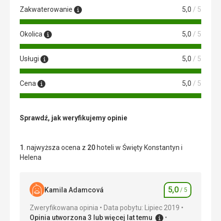
Zakwaterowanie
5,0
/ 5
Okolica
5,0
/ 5
Usługi
5,0
/ 5
Cena
5,0
/ 5
Sprawdź, jak weryfikujemy opinie
1
. najwyższa ocena z
20
hoteli w Święty Konstantyn i
Helena
5,0
Kamila Adamcová
/ 5
Ocena
Zweryfikowana opinia
Data pobytu: Lipiec 2019
Opinia utworzona 3 lub więcej lat temu