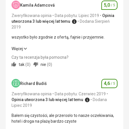
Bez problemu
5,0
Wyżywienie
5,0
/ 5
Kamila Adamcová
/ 5
Ocena
Usługi
Zweryfikowana opinia
Data pobytu: Lipiec 2019
Opinia
Bez problemu
Zakwaterowanie
4,0
/ 5
utworzona 3 lub więcej lat temu
Dodana Sierpień
Ta recenzja została automatycznie przetłumaczona za
2019
Okolica
2,0
/ 5
pomocą Google Translate
wszystko było zgodnie z ofertą, fajnie i przyjemnie.
Usługi
3,0
/ 5
wszystko było zgodnie z ofertą, fajnie i przyjemnie.
Więcej
Cena
5,0
/ 5
Czy ta recenzja była pomocna?
Wyżywienie
5,0
/ 5
tak
(
0
)
nie
(
0
)
Plaża
Zakwaterowanie
5,0
/ 5
Oceniliśmy, że morze było czyste, bez plastikowych
odpadów. Niektórym może jednak przeszkadzać, że w
4,6
Okolica
5,0
/ 5
Richard Budiš
/ 5
Ocena
morzu są algi, ale plaże są zadbane i czyste. My jednak
najbardziej doceniliśmy aquahaus, czyli nowo
Zweryfikowana opinia
Data pobytu: Czerwiec 2019
Usługi
5,0
/ 5
wybudowane luksusowe spa, które wykorzystuje
Opinia utworzona 3 lub więcej lat temu
Dodana
leczniczą wodę termalną. Z własnego doświadczenia
Lipiec 2019
Cena
5,0
/ 5
muszę stwierdzić, że woda jest lecznicza.
Bałem się czystości, ale przerosło to nasze oczekiwania,
Wyżywienie
hotel i droga na plażę bardzo czyste
Jedzenie znowu zaskoczyło. Jeździmy do Bułgarii już od
Plaża
12 lat, ale tym razem jedzenie było najlepsze. Śniadanie