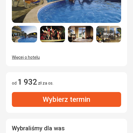
Więcej
Więcej o hotelu
1 932
od
zł
za os.
Wybierz termin
Wybraliśmy dla was