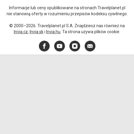
Informacje lub ceny opublikowane na stronach Travelplanet.pl
nie stanowią oferty w rozumieniu przepisów kodeksu cywilnego.
© 2000–2026. Travelplanet.pl S.A. Znajdziesz nas również na
Invia.cz
,
Invia.sk
i
Invia.hu
. Ta strona używa plików cookie.
Facebook
YouTube
Instagram
E-
mail