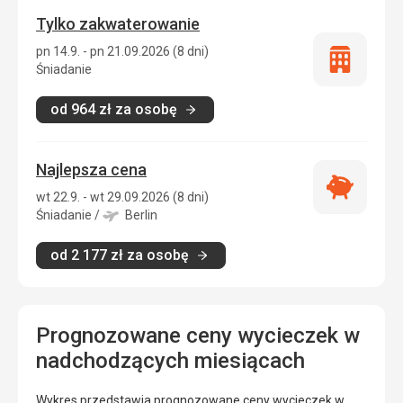
Tylko zakwaterowanie
pn 14.9. - pn 21.09.2026 (8 dni)
Tylko
Śniadanie
zakwatero
od
964
zł
za osobę
Najlepsza cena
Najlepsza
wt 22.9. - wt 29.09.2026 (8 dni)
cena
Śniadanie
/
Berlin
od
2 177
zł
za osobę
Prognozowane ceny wycieczek w
nadchodzących miesiącach
Wykres przedstawia prognozowane ceny wycieczek w