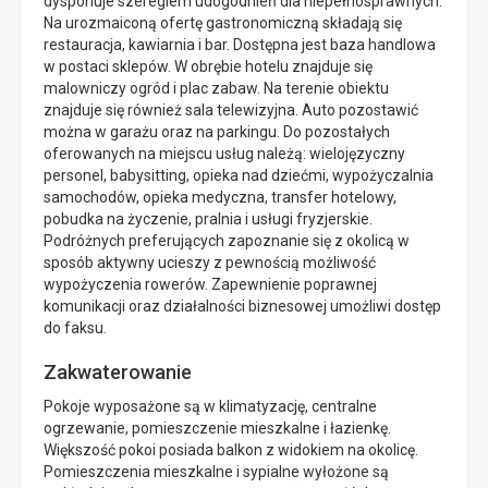
dysponuje szeregiem udogodnień dla niepełnosprawnych.
Na urozmaiconą ofertę gastronomiczną składają się
restauracja, kawiarnia i bar. Dostępna jest baza handlowa
w postaci sklepów. W obrębie hotelu znajduje się
malowniczy ogród i plac zabaw. Na terenie obiektu
znajduje się również sala telewizyjna. Auto pozostawić
można w garażu oraz na parkingu. Do pozostałych
oferowanych na miejscu usług należą: wielojęzyczny
personel, babysitting, opieka nad dziećmi, wypożyczalnia
samochodów, opieka medyczna, transfer hotelowy,
pobudka na życzenie, pralnia i usługi fryzjerskie.
Podróżnych preferujących zapoznanie się z okolicą w
sposób aktywny ucieszy z pewnością możliwość
wypożyczenia rowerów. Zapewnienie poprawnej
komunikacji oraz działalności biznesowej umożliwi dostęp
do faksu.
Zakwaterowanie
Pokoje wyposażone są w klimatyzację, centralne
ogrzewanie, pomieszczenie mieszkalne i łazienkę.
Większość pokoi posiada balkon z widokiem na okolicę.
Pomieszczenia mieszkalne i sypialne wyłożone są