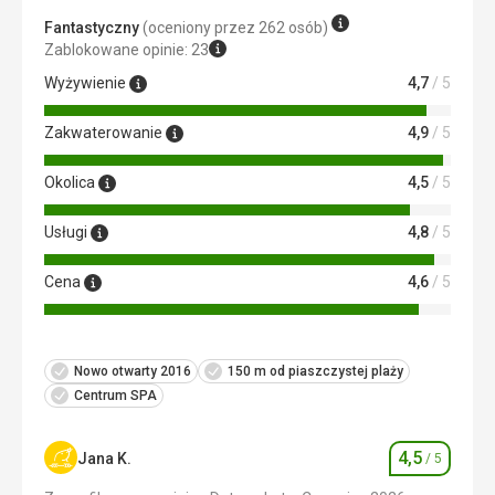
pomocą Google Translate
Fantastyczny
(oceniony przez 262 osób)
Zablokowane opinie: 23
Wyżywienie
4,7
/ 5
Zakwaterowanie
4,9
/ 5
Okolica
4,5
/ 5
Usługi
4,8
/ 5
Cena
4,6
/ 5
Nowo otwarty 2016
150 m od piaszczystej plaży
Centrum SPA
4,5
Jana K.
/ 5
Ocena