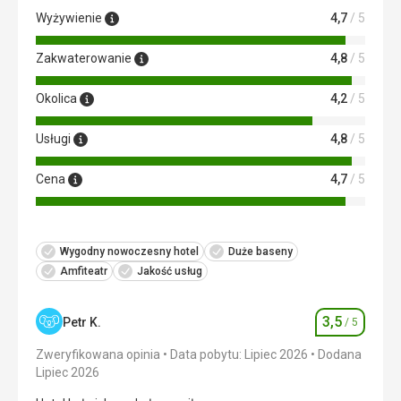
Wyżywienie
4,7
/ 5
Zakwaterowanie
4,8
/ 5
Okolica
4,2
/ 5
Usługi
4,8
/ 5
Cena
4,7
/ 5
Wygodny nowoczesny hotel
Duże baseny
Amfiteatr
Jakość usług
3,5
Petr K.
/ 5
Ocena
Zweryfikowana opinia
Data pobytu: Lipiec 2026
Dodana
Lipiec 2026