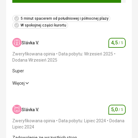
5 minut spacerem od południowej i północnej plaży
W spokojnej części kurortu
4,5
Slávka V.
/ 5
Ocena
Zweryfikowana opinia
Data pobytu: Wrzesień 2025
Dodana Wrzesień 2025
Super
Super
Więcej
Wyżywienie
5,0
/ 5
Zakwaterowanie
4,0
/ 5
5,0
Slávka V.
/ 5
Ocena
Okolica
4,0
/ 5
Zweryfikowana opinia
Data pobytu: Lipiec 2024
Dodana
Lipiec 2024
Usługi
4,0
/ 5
Zadowolenie ze wszystkich stron