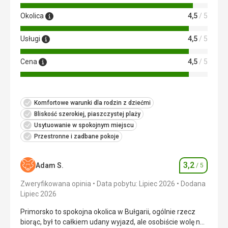
Okolica
4,5
/ 5
Usługi
4,5
/ 5
Cena
4,5
/ 5
Komfortowe warunki dla rodzin z dziećmi
Bliskość szerokiej, piaszczystej plaży
Usytuowanie w spokojnym miejscu
Przestronne i zadbane pokoje
3,2
Adam S.
/ 5
Ocena
Zweryfikowana opinia
Data pobytu: Lipiec 2026
Dodana
Lipiec 2026
Primorsko to spokojna okolica w Bułgarii, ogólnie rzecz
biorąc, był to całkiem udany wyjazd, ale osobiście wolę np.