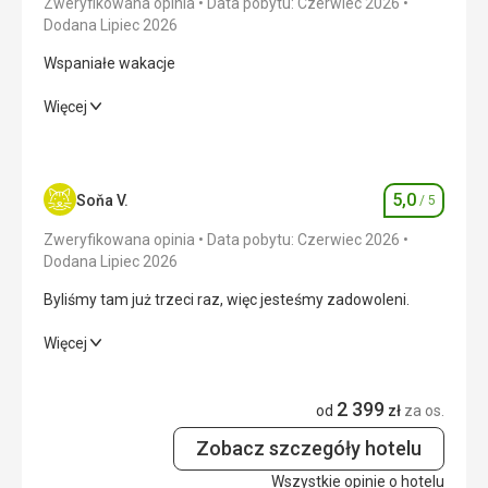
Zweryfikowana opinia
Data pobytu: Czerwiec 2026
Dodana Lipiec 2026
Wspaniałe wakacje
Wspaniałe wakacje
Więcej
Wyżywienie
4,0
/ 5
Zakwaterowanie
4,0
/ 5
5,0
Soňa V.
/ 5
Ocena
Okolica
4,0
/ 5
Zweryfikowana opinia
Data pobytu: Czerwiec 2026
Dodana Lipiec 2026
Usługi
4,0
/ 5
Byliśmy tam już trzeci raz, więc jesteśmy zadowoleni.
Cena
4,0
/ 5
Byliśmy tam już trzeci raz, więc jesteśmy zadowoleni.
Więcej
Wyżywienie
5,0
/ 5
2 399
od
zł
za os.
Zakwaterowanie
5,0
/ 5
Zobacz szczegóły hotelu
Okolica
5,0
/ 5
Wszystkie opinie o hotelu