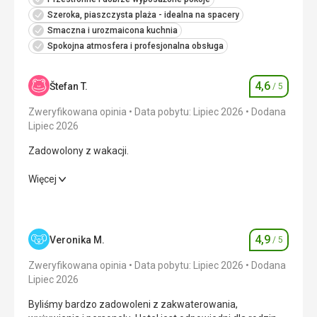
Poza tym nie mam nic do zarzucenia internetowi!????
Szeroka, piaszczysta plaża - idealna na spacery
Smaczna i urozmaicona kuchnia
Ta recenzja została automatycznie przetłumaczona za
Spokojna atmosfera i profesjonalna obsługa
pomocą Google Translate
4,6
Štefan T.
/ 5
Ocena
Zweryfikowana opinia
Data pobytu: Lipiec 2026
Dodana
Lipiec 2026
Zadowolony z wakacji.
Zadowolony z wakacji.
Więcej
Wyżywienie
4,0
/ 5
Zakwaterowanie
5,0
/ 5
4,9
Veronika M.
/ 5
Ocena
Okolica
5,0
/ 5
Zweryfikowana opinia
Data pobytu: Lipiec 2026
Dodana
Lipiec 2026
Usługi
5,0
/ 5
Byliśmy bardzo zadowoleni z zakwaterowania,