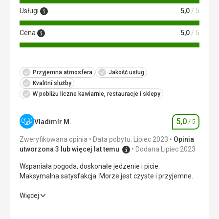
Usługi
5,0
/ 5
Cena
5,0
/ 5
Przyjemna atmosfera
Jakość usług
Kvalitní služby
W pobliżu liczne kawiarnie, restauracje i sklepy
5,0
Vladimír M.
/ 5
Ocena
Zweryfikowana opinia
Data pobytu: Lipiec 2023
Opinia
utworzona 3 lub więcej lat temu
Dodana Lipiec 2023
Wspaniała pogoda, doskonałe jedzenie i picie.
Maksymalna satysfakcja. Morze jest czyste i przyjemne.
Wspaniała pogoda, doskonałe jedzenie i picie.
Więcej
Maksymalna satysfakcja. Morze jest czyste i przyjemne.