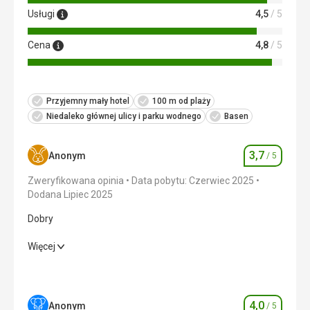
Usługi
4,5
/ 5
Cena
4,8
/ 5
Przyjemny mały hotel
100 m od plaży
Niedaleko głównej ulicy i parku wodnego
Basen
3,7
Anonym
/ 5
Ocena
Zweryfikowana opinia
Data pobytu: Czerwiec 2025
Dodana Lipiec 2025
Dobry
Dobry
Więcej
Wyżywienie
3,0
/ 5
Zakwaterowanie
4,0
/ 5
4,0
Anonym
/ 5