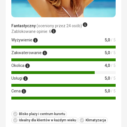
Fantastyczny
(oceniony przez 24 osób)
Zablokowane opinie: 6
Wyżywienie
5,0
/ 5
Zakwaterowanie
5,0
/ 5
Okolica
4,0
/ 5
Usługi
5,0
/ 5
Cena
5,0
/ 5
Blisko plaży i centrum kurortu
Idealny dla klientów w każdym wieku
Klimatyzacja