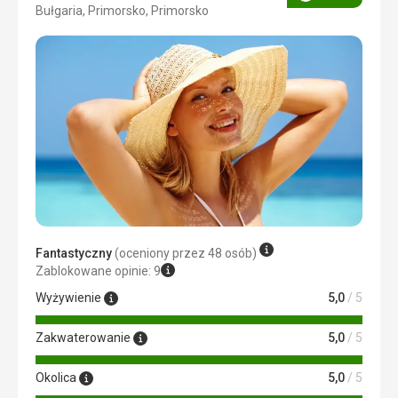
Ocena
Bułgaria, Primorsko, Primorsko
3/5
Fantastyczny
(oceniony przez 48 osób)
Zablokowane opinie: 9
Wyżywienie
5,0
/ 5
Zakwaterowanie
5,0
/ 5
Okolica
5,0
/ 5