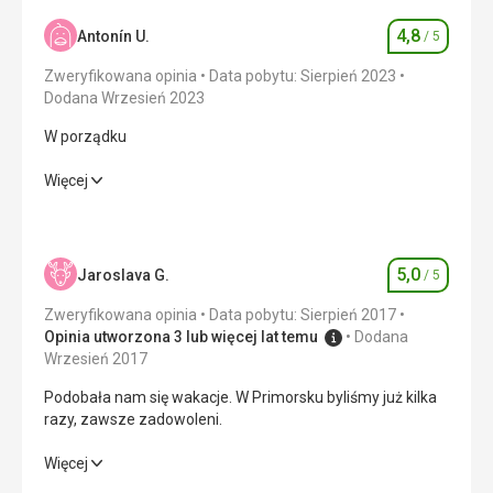
4,8
Antonín U.
/ 5
Ocena
Zweryfikowana opinia
Data pobytu: Sierpień 2023
Dodana Wrzesień 2023
W porządku
W porządku
Więcej
Wyżywienie
5,0
/ 5
Zakwaterowanie
5,0
/ 5
5,0
Jaroslava G.
/ 5
Ocena
Okolica
4,0
/ 5
Zweryfikowana opinia
Data pobytu: Sierpień 2017
Opinia utworzona 3 lub więcej lat temu
Dodana
Usługi
5,0
/ 5
Wrzesień 2017
Podobała nam się wakacje. W Primorsku byliśmy już kilka
Cena
5,0
/ 5
razy, zawsze zadowoleni.
Podobała nam się wakacje. W Primorsku byliśmy już kilka
Więcej
Plaża
razy, zawsze zadowoleni.
szliśmy daleko, gdzie nie było tak wielu ludzi