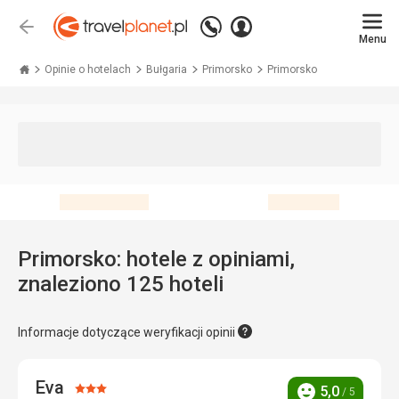
Zadzwoń
Zaloguj
Wstecz
+48 71 771 76 55
Menu
się
Travelplanet.pl
Opinie o hotelach
Bułgaria
Primorsko
Primorsko
Primorsko: hotele z opiniami,
znaleziono 125 hoteli
Informacje dotyczące weryfikacji opinii
Eva
Ocena:
5,0
/ 5