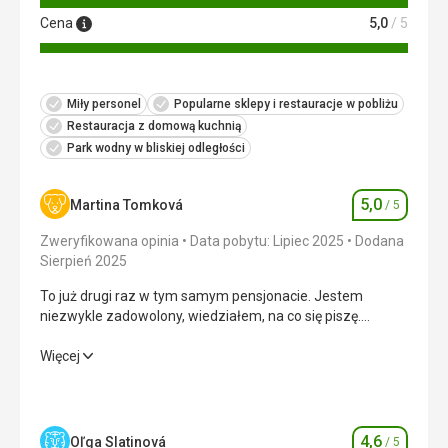
Cena
5,0
/ 5
Miły personel
Popularne sklepy i restauracje w pobliżu
Restauracja z domową kuchnią
Park wodny w bliskiej odległości
5,0
Martina Tomková
/ 5
Ocena
Zweryfikowana opinia
Data pobytu: Lipiec 2025
Dodana
Sierpień 2025
To już drugi raz w tym samym pensjonacie. Jestem
niezwykle zadowolony, wiedziałem, na co się piszę.
Byliśmy bez jedzenia, więc nie będę komentował jedzenia.
Jedzenie u właściciela naszego pensjonatu było świetne.
To już drugi raz w tym samym pensjonacie. Jestem
Więcej
niezwykle zadowolony, wiedziałem, na co się piszę.
Byliśmy bez jedzenia, więc nie będę komentował jedzenia.
Jedzenie u właściciela naszego pensjonatu było świetne.
4,6
Oľga Slatinová
/ 5