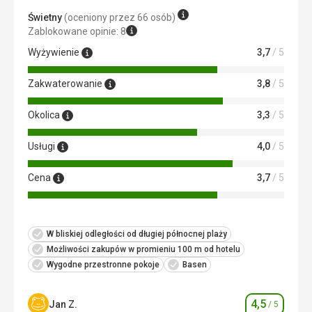
z widokiem na morze. Codzienne sprzątanie pokoju.
Świetny
(oceniony przez 66 osób)
Ta recenzja została automatycznie przetłumaczona za
Zablokowane opinie: 8
pomocą Google Translate
Wyżywienie
3,7
/ 5
Zakwaterowanie
3,8
/ 5
Okolica
3,3
/ 5
Usługi
4,0
/ 5
Cena
3,7
/ 5
W bliskiej odległości od długiej północnej plaży
Możliwości zakupów w promieniu 100 m od hotelu
Wygodne przestronne pokoje
Basen
4,5
Jan Z.
/ 5
Ocena