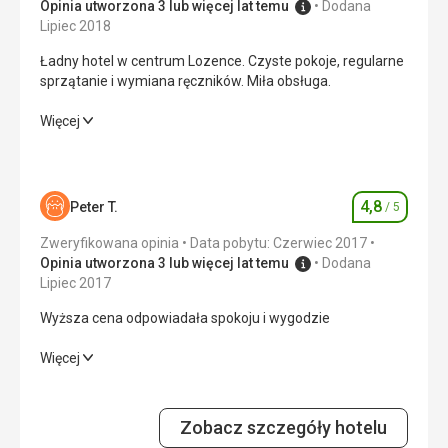
Pani gospodyni była zresztą uprzejma i miła, pensjonat
Opinia utworzona 3 lub więcej lat temu
Dodana
ładny. Jednak pensjonat znajduje się przy ruchliwej
Lipiec 2018
drodze. Kto chce spokojnie spać i się wyspać, tutaj mu się
Ładny hotel w centrum Lozence. Czyste pokoje, regularne
to nie uda. Nie jestem śpiochem, ale i tak hałas mi
sprzątanie i wymiana ręczników. Miła obsługa.
przeszkadzał.
Ta recenzja została automatycznie przetłumaczona za
Ładny hotel w centrum Lozence. Czyste pokoje, regularne
Więcej
pomocą Google Translate
sprzątanie i wymiana ręczników. Miła obsługa.
Wyżywienie
4,0
/ 5
4,8
Peter T.
/ 5
Ocena
Zakwaterowanie
5,0
/ 5
Zweryfikowana opinia
Data pobytu: Czerwiec 2017
Okolica
4,0
/ 5
Opinia utworzona 3 lub więcej lat temu
Dodana
Lipiec 2017
Usługi
5,0
/ 5
Wyższa cena odpowiadała spokoju i wygodzie
Cena
4,0
/ 5
Wyższa cena odpowiadała spokoju i wygodzie
Więcej
Wyżywienie
4,0
/ 5
Plaża
Dobrze.
Zobacz szczegóły hotelu
Zakwaterowanie
5,0
/ 5