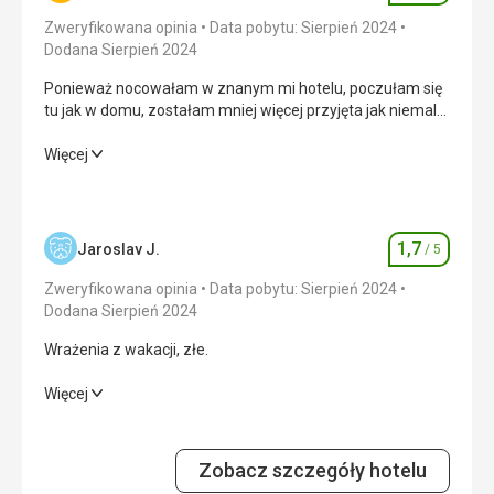
Zweryfikowana opinia
Data pobytu: Sierpień 2024
Dodana Sierpień 2024
Ponieważ nocowałam w znanym mi hotelu, poczułam się
tu jak w domu, zostałam mniej więcej przyjęta jak niemal
członek rodziny, byłam jak zawsze niezwykle
zadowolona.
Ponieważ nocowałam w znanym mi hotelu, poczułam się
Więcej
tu jak w domu, zostałam mniej więcej przyjęta jak niemal
członek rodziny, byłam jak zawsze niezwykle
zadowolona.
1,7
Jaroslav J.
/ 5
Ocena
Wyżywienie
5,0
/ 5
Zweryfikowana opinia
Data pobytu: Sierpień 2024
Zakwaterowanie
4,0
/ 5
Dodana Sierpień 2024
Wrażenia z wakacji, złe.
Okolica
4,0
/ 5
Wrażenia z wakacji, złe.
Więcej
Usługi
5,0
/ 5
Wyżywienie
1,0
/ 5
Cena
4,0
/ 5
Zobacz szczegóły hotelu
Zakwaterowanie
2,0
/ 5