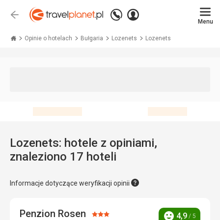
Zadzwoń
Zaloguj
Wstecz
+48 71 771 76 55
Menu
się
Travelplanet.pl
Opinie o hotelach
Bułgaria
Lozenets
Lozenets
Lozenets: hotele z opiniami,
znaleziono 17 hoteli
Informacje dotyczące weryfikacji opinii
Penzion Rosen
Ocena:
4,9
/ 5