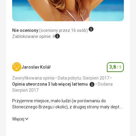
Nie oceniony
(oceniony przez 16 osób)
Zablokowane opinie: 4
3,8
Jaroslav Kolář
/ 5
Ocena
Zweryfikowana opinia
Data pobytu: Sierpień 2017
Opinia utworzona 3 lub więcej lat temu
Dodana
Sierpień 2017
Przyjemne miejsce, mało ludzi (w porównaniu do
Słonecznego Brzegu i okolic), z drugiej strony mały deptak
i mniej sklepików. Jedyną rzeczą, która trochę psuła nam
kąpiele, była czerwona flaga przez trzy dni na plaży, tutaj
Przyjemne miejsce, mało ludzi (w porównaniu do
Więcej
podobno jest to normalne, że w okresie od początku
Słonecznego Brzegu i okolic), z drugiej strony mały deptak
sierpnia do około 20.08 morze jest wzburzone.
i mniej sklepików. Jedyną rzeczą, która trochę psuła nam