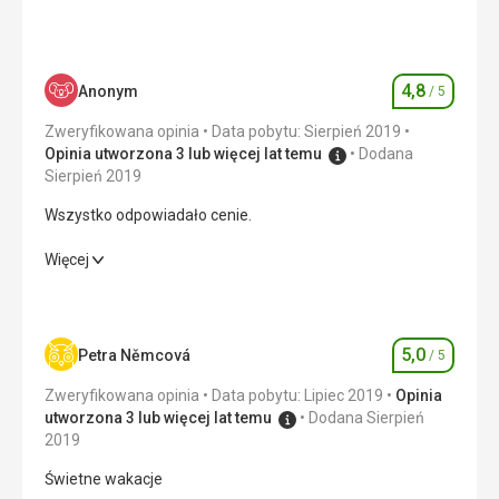
4,8
Anonym
/ 5
Ocena
Zweryfikowana opinia
Data pobytu: Sierpień 2019
Opinia utworzona 3 lub więcej lat temu
Dodana
Sierpień 2019
Wszystko odpowiadało cenie.
Wszystko odpowiadało cenie.
Więcej
Wyżywienie
5,0
/ 5
Zakwaterowanie
5,0
/ 5
5,0
Petra Němcová
/ 5
Ocena
Okolica
5,0
/ 5
Zweryfikowana opinia
Data pobytu: Lipiec 2019
Opinia
utworzona 3 lub więcej lat temu
Dodana Sierpień
Usługi
4,0
/ 5
2019
Świetne wakacje
Cena
5,0
/ 5