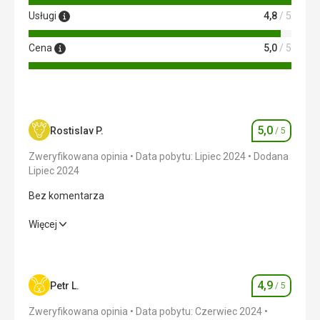
Usługi
4,8
/ 5
Cena
5,0
/ 5
5,0
Rostislav P.
/ 5
Ocena
Zweryfikowana opinia
Data pobytu: Lipiec 2024
Dodana
Lipiec 2024
Bez komentarza
Bez komentarza
Więcej
Wyżywienie
5,0
/ 5
Zakwaterowanie
5,0
/ 5
4,9
Petr L.
/ 5
Ocena
Okolica
5,0
/ 5
Zweryfikowana opinia
Data pobytu: Czerwiec 2024