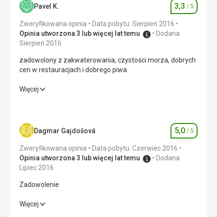
reklamowane wellness nie znaleziono. Nie było żadnych
3,3
Pavel K.
/ 5
Ocena
materiałów informacyjnych o okolicy - ulotek. Pani
delegatka znała tylko miejsce hotelu, poza tym
Zweryfikowana opinia
Data pobytu: Sierpień 2016
powiedziała, że nie wie, nie zna się.
Opinia utworzona 3 lub więcej lat temu
Dodana
Sierpień 2016
Ta recenzja została automatycznie przetłumaczona za
pomocą Google Translate
zadowolony z zakwaterowania, czystości morza, dobrych
cen w restauracjach i dobrego piwa
zadowolony z zakwaterowania, czystości morza, dobrych
Więcej
cen w restauracjach i dobrego piwa
Wyżywienie
1,0
/ 5
5,0
Dagmar Gajdošová
/ 5
Ocena
Zakwaterowanie
5,0
/ 5
Zweryfikowana opinia
Data pobytu: Czerwiec 2016
Okolica
3,0
/ 5
Opinia utworzona 3 lub więcej lat temu
Dodana
Lipiec 2016
Usługi
3,0
/ 5
Zadowolenie
Cena
3,0
/ 5
Zadowolenie
Więcej