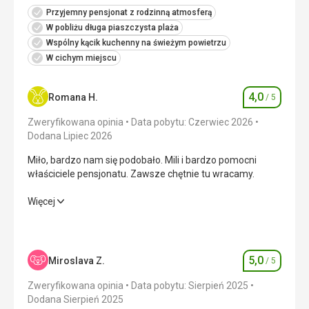
Ta recenzja została automatycznie przetłumaczona za
Przyjemny pensjonat z rodzinną atmosferą
pomocą Google Translate
W pobliżu długa piaszczysta plaża
Wspólny kącik kuchenny na świeżym powietrzu
W cichym miejscu
4,0
Romana H.
/ 5
Ocena
Zweryfikowana opinia
Data pobytu: Czerwiec 2026
Dodana Lipiec 2026
Miło, bardzo nam się podobało. Mili i bardzo pomocni
właściciele pensjonatu. Zawsze chętnie tu wracamy.
Miło, bardzo nam się podobało. Mili i bardzo pomocni
Więcej
właściciele pensjonatu. Zawsze chętnie tu wracamy.
Zakwaterowanie
4,0
/ 5
5,0
Miroslava Z.
/ 5
Ocena
Okolica
4,0
/ 5
Zweryfikowana opinia
Data pobytu: Sierpień 2025
Usługi
4,0
/ 5
Dodana Sierpień 2025