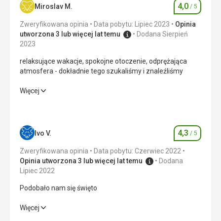
4,0
Miroslav M.
/ 5
Ocena
Zweryfikowana opinia
Data pobytu: Lipiec 2023
Opinia
utworzona 3 lub więcej lat temu
Dodana Sierpień
2023
relaksujące wakacje, spokojne otoczenie, odprężająca
atmosfera - dokładnie tego szukaliśmy i znaleźliśmy
relaksujące wakacje, spokojne otoczenie, odprężająca
Więcej
atmosfera - dokładnie tego szukaliśmy i znaleźliśmy
Wyżywienie
4,0
/ 5
4,3
Ivo V.
/ 5
Ocena
Zakwaterowanie
3,0
/ 5
Zweryfikowana opinia
Data pobytu: Czerwiec 2022
Okolica
4,0
/ 5
Opinia utworzona 3 lub więcej lat temu
Dodana
Lipiec 2022
Usługi
3,0
/ 5
Podobało nam się święto
Cena
4,0
/ 5
Podobało nam się święto
Więcej