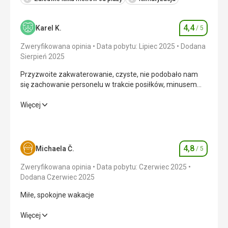
4,4
Karel K.
/ 5
Ocena
Zweryfikowana opinia
Data pobytu: Lipiec 2025
Dodana
Sierpień 2025
Przyzwoite zakwaterowanie, czyste, nie podobało nam
się zachowanie personelu w trakcie posiłków, minusem
była głośna muzyka dochodząca z okolicznych restauracji
i bufetu do późnych godzin nocnych.
Przyzwoite zakwaterowanie, czyste, nie podobało nam
Więcej
się zachowanie personelu w trakcie posiłków, minusem
była głośna muzyka dochodząca z okolicznych restauracji
i bufetu do późnych godzin nocnych.
4,8
Michaela Č.
/ 5
Ocena
Wyżywienie
4,0
/ 5
Zweryfikowana opinia
Data pobytu: Czerwiec 2025
Zakwaterowanie
4,0
/ 5
Dodana Czerwiec 2025
Miłe, spokojne wakacje
Okolica
5,0
/ 5
Miłe, spokojne wakacje
Więcej
Usługi
4,0
/ 5