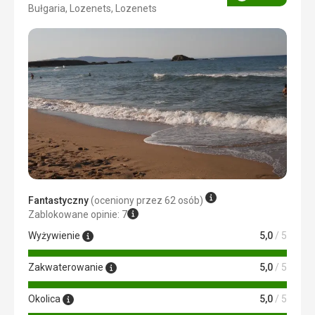
Ocena
Bułgaria, Lozenets, Lozenets
3/5
Fantastyczny
(oceniony przez 62 osób)
Zablokowane opinie: 7
Wyżywienie
5,0
/ 5
Zakwaterowanie
5,0
/ 5
Okolica
5,0
/ 5