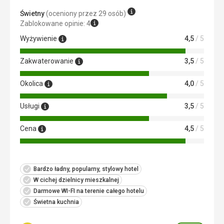
Ta recenzja została automatycznie przetłumaczona za
Świetny
(oceniony przez 29 osób)
pomocą Google Translate
Zablokowane opinie: 4
Wyżywienie
4,5
/ 5
Zakwaterowanie
3,5
/ 5
Okolica
4,0
/ 5
Usługi
3,5
/ 5
Cena
4,5
/ 5
Bardzo ładny, popularny, stylowy hotel
W cichej dzielnicy mieszkalnej
Darmowe WI-FI na terenie całego hotelu
Świetna kuchnia