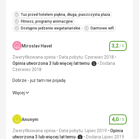
Tuż przed hotelem piękna, długa, piaszczysta plaża
Fitness, programy animacyjne
Dostępne jedzenie wegetariańskie
Darmowe wifi
3,2
Miroslav Havel
/ 5
Ocena
Zweryfikowana opinia
Data pobytu: Czerwiec 2018
Opinia utworzona 3 lub więcej lat temu
Dodana
Czerwiec 2018
Dobrze - już tam nie pojadę
Dobrze - już tam nie pojadę
Więcej
Wyżywienie
2,0
/ 5
Zakwaterowanie
3,0
/ 5
4,0
Anonym
/ 5
Ocena
Okolica
4,0
/ 5
Zweryfikowana opinia
Data pobytu: Lipiec 2019
Opinia
utworzona 3 lub więcej lat temu
Dodana Lipiec 2019