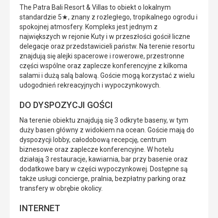
The Patra Bali Resort & Villas to obiekt o lokalnym
standardzie 5★, znany z rozległego, tropikalnego ogrodu i
spokojnej atmosfery. Kompleks jest jednym z
największych w rejonie Kuty i w przeszłości gościł liczne
delegacje oraz przedstawicieli państw. Na terenie resortu
znajdują się alejki spacerowe i rowerowe, przestronne
części wspólne oraz zaplecze konferencyjne z kilkoma
salami i dużą salą balową. Goście mogą korzystać z wielu
udogodnień rekreacyjnych i wypoczynkowych.
DO DYSPOZYCJI GOŚCI
Na terenie obiektu znajdują się 3 odkryte baseny, w tym
duży basen główny z widokiem na ocean. Goście mają do
dyspozycji lobby, całodobową recepcję, centrum
biznesowe oraz zaplecze konferencyjne. W hotelu
działają 3 restauracje, kawiarnia, bar przy basenie oraz
dodatkowe bary w części wypoczynkowej. Dostępne są
także usługi concierge, pralnia, bezpłatny parking oraz
transfery w obrębie okolicy.
INTERNET