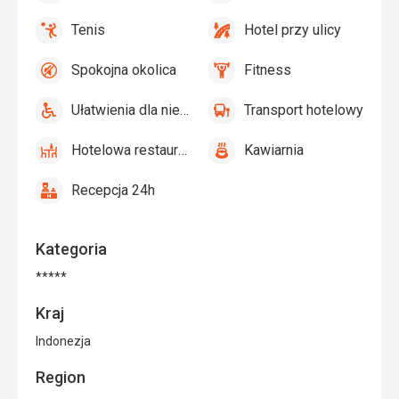
tak
tak
parasole
Bar
dziecięcy,
Tenis
Hotel przy ulicy
przy
Plac
tak
Tenis
tak
Hotel
basenie,
zabaw
przy
Bezpłatne
Spokojna okolica
Fitness
ulicy
tak
Spokojna
tak
Fitness
leżaki
okolica
i
Ułatwienia dla niepełnosprawnych
Transport hotelowy
tak
parasole
Ułatwienia
tak
Transport
na
dla
hotelowy
Hotelowa restauracja
Kawiarnia
plaży
niepełnosprawnych
tak
Hotelowa
tak
Kawiarnia
restauracja
Recepcja 24h
tak
Recepcja
24h
Kategoria
*****
Kraj
Indonezja
Region