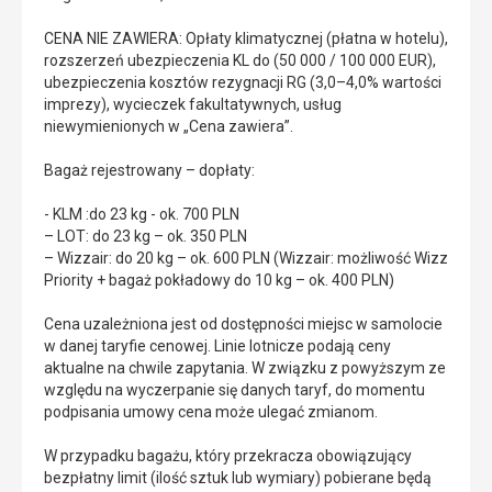
CENA NIE ZAWIERA: Opłaty klimatycznej (płatna w hotelu),
rozszerzeń ubezpieczenia KL do (50 000 / 100 000 EUR),
ubezpieczenia kosztów rezygnacji RG (3,0–4,0% wartości
imprezy), wycieczek fakultatywnych, usług
niewymienionych w „Cena zawiera”.
Bagaż rejestrowany – dopłaty:
- KLM :do 23 kg - ok. 700 PLN
– LOT: do 23 kg – ok. 350 PLN
– Wizzair: do 20 kg – ok. 600 PLN (Wizzair: możliwość Wizz
Priority + bagaż pokładowy do 10 kg – ok. 400 PLN)
Cena uzależniona jest od dostępności miejsc w samolocie
w danej taryfie cenowej. Linie lotnicze podają ceny
aktualne na chwile zapytania. W związku z powyższym ze
względu na wyczerpanie się danych taryf, do momentu
podpisania umowy cena może ulegać zmianom.
W przypadku bagażu, który przekracza obowiązujący
bezpłatny limit (ilość sztuk lub wymiary) pobierane będą