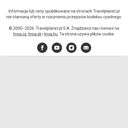
Informacje lub ceny opublikowane na stronach Travelplanet.pl
nie stanowią oferty w rozumieniu przepisów kodeksu cywilnego.
© 2000–2026. Travelplanet.pl S.A. Znajdziesz nas również na
Invia.cz
,
Invia.sk
i
Invia.hu
. Ta strona używa plików cookie.
Facebook
YouTube
Instagram
E-
mail