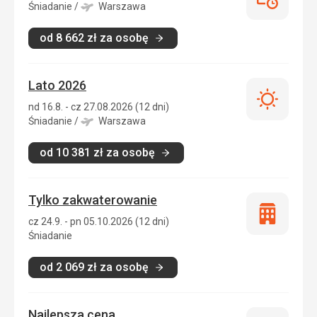
Last
Śniadanie
/
Warszawa
minute
od
8 662
zł
za osobę
Lato 2026
Lato
nd 16.8. - cz 27.08.2026 (12 dni)
2026
Śniadanie
/
Warszawa
od
10 381
zł
za osobę
Tylko zakwaterowanie
Tylko
cz 24.9. - pn 05.10.2026 (12 dni)
zakwatero
Śniadanie
od
2 069
zł
za osobę
Najlepsza cena