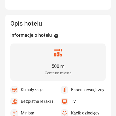
Opis hotelu
Informacje o hotelu
Informacje
Odległość
od
centrum
500 m
miasta
Centrum miasta
Klimatyzacja
Basen zewnętrzny
tak
Klimatyzacja
tak
Basen
zewnętrzny
Bezpłatne leżaki i parasole przy basenie
TV
tak
Bezpłatne
tak
TV
leżaki
Minibar
Kącik dziecięcy
i
Minibar,
Kącik