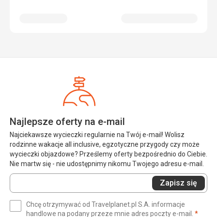
Najlepsze oferty na e-mail
Najciekawsze wycieczki regularnie na Twój e-mail! Wolisz
rodzinne wakacje all inclusive, egzotyczne przygody czy może
wycieczki objazdowe? Prześlemy oferty bezpośrednio do Ciebie.
Nie martw się - nie udostępnimy nikomu Twojego adresu e-mail.
Wprowadź
Zapisz się
swój
e-
Chcę otrzymywać od Travelplanet.pl S.A. informacje
mail
(wym
handlowe na podany przeze mnie adres poczty e-mail.
*
(wymagane)
*