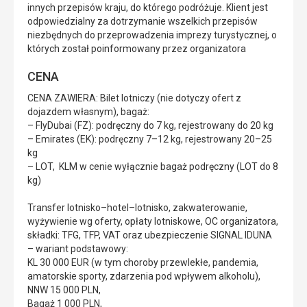
innych przepisów kraju, do którego podróżuje. Klient jest
odpowiedzialny za dotrzymanie wszelkich przepisów
niezbędnych do przeprowadzenia imprezy turystycznej, o
których został poinformowany przez organizatora
CENA
CENA ZAWIERA: Bilet lotniczy (nie dotyczy ofert z
dojazdem własnym), bagaż:
– FlyDubai (FZ): podręczny do 7 kg, rejestrowany do 20 kg
– Emirates (EK): podręczny 7–12 kg, rejestrowany 20–25
kg
– LOT, KLM w cenie wyłącznie bagaż podręczny (LOT do 8
kg)
Transfer lotnisko–hotel–lotnisko, zakwaterowanie,
wyżywienie wg oferty, opłaty lotniskowe, OC organizatora,
składki: TFG, TFP, VAT oraz ubezpieczenie SIGNAL IDUNA
– wariant podstawowy:
KL 30 000 EUR (w tym choroby przewlekłe, pandemia,
amatorskie sporty, zdarzenia pod wpływem alkoholu),
NNW 15 000 PLN,
Bagaż 1 000 PLN,