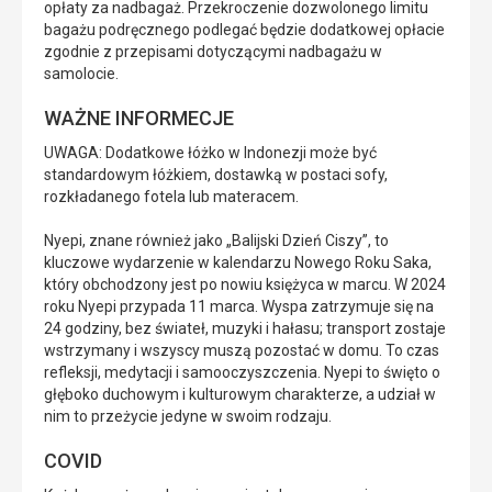
opłaty za nadbagaż. Przekroczenie dozwolonego limitu
bagażu podręcznego podlegać będzie dodatkowej opłacie
zgodnie z przepisami dotyczącymi nadbagażu w
samolocie.
WAŻNE INFORMECJE
UWAGA: Dodatkowe łóżko w Indonezji może być
standardowym łóżkiem, dostawką w postaci sofy,
rozkładanego fotela lub materacem.
Nyepi, znane również jako „Balijski Dzień Ciszy”, to
kluczowe wydarzenie w kalendarzu Nowego Roku Saka,
który obchodzony jest po nowiu księżyca w marcu. W 2024
roku Nyepi przypada 11 marca. Wyspa zatrzymuje się na
24 godziny, bez świateł, muzyki i hałasu; transport zostaje
wstrzymany i wszyscy muszą pozostać w domu. To czas
refleksji, medytacji i samooczyszczenia. Nyepi to święto o
głęboko duchowym i kulturowym charakterze, a udział w
nim to przeżycie jedyne w swoim rodzaju.
COVID