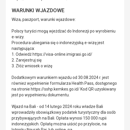
WARUNKI WJAZDOWE
Wiza, paszport, warunki wjazdowe:
Polscy turyści mogą wjeżdżać do Indonezji po wyrobieniu
e-wizy.
Procedura ubiegania się o indonezyjską e-wizę jest
następująca:
1. Odwiedź https://visa-online.imigrasi.go.id/
2. Zarejestruj się
3. Złóż wniosek o wizę
Dodatkowym warunkiem wjazdu od 30.08.2024 r. jest
również wypełnienie formularza Health Pass, dostępnego
na stronie https://sshp.kemkes.go.id/ Kod QR uzyskiwany
jest po wypełnieniu dokumentu.
Wjazd na Bali - od 14 lutego 2024 roku władze Bali
wprowadziły obowiązkowy podatek turystyczny dla osób
przybywających na Bali. Opłata wynosi 150 000 rupii
indonezyjskich. Opłatę można uiścić po przylocie, na
lotnisku Ngurah Rai, lub online, na