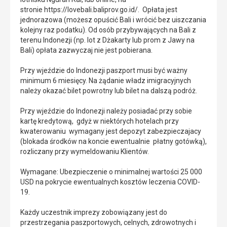
stronie https://lovebali.baliprov.go.id/. Opłata jest
jednorazowa (możesz opuścić Bali i wrócić bez uiszczania
kolejny raz podatku). Od osób przybywających na Bali z
terenu Indonezji (np. lot z Dżakarty lub prom z Jawy na
Bali) opłata zazwyczaj nie jest pobierana.
Przy wjeździe do Indonezji paszport musi być ważny
minimum 6 miesięcy. Na żądanie władz imigracyjnych
należy okazać bilet powrotny lub bilet na dalszą podróż.
Przy wjeździe do Indonezji należy posiadać przy sobie
kartę kredytową, gdyż w niektórych hotelach przy
kwaterowaniu wymagany jest depozyt zabezpieczajacy
(blokada środków na koncie ewentualnie płatny gotówką),
rozliczany przy wymeldowaniu Klientów.
Wymagane: Ubezpieczenie o minimalnej wartości 25 000
USD na pokrycie ewentualnych kosztów leczenia COVID-
19.
Każdy uczestnik imprezy zobowiązany jest do
przestrzegania paszportowych, celnych, zdrowotnych i