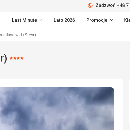
Zadzwoń +48 71
Last Minute
Lato 2026
Promocje
Ki
ristkindlwirt (Steyr)
r)
Ocena:
4/5