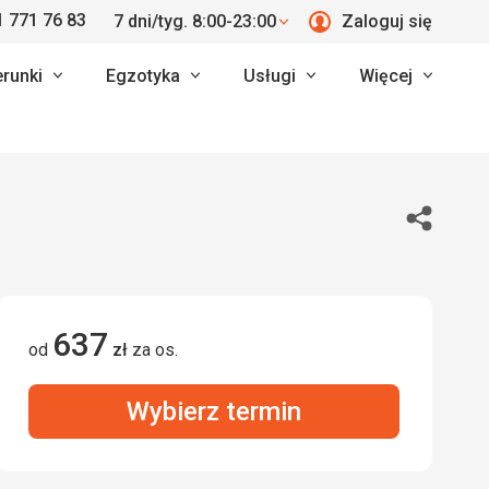
 771 76 83
7 dni/tyg. 8:00-23:00
Zaloguj się
erunki
Egzotyka
Usługi
Więcej
Udostępn
637
od
zł
za os.
Wybierz termin