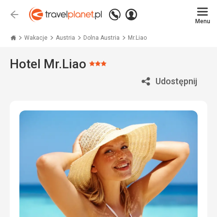
Zadzwoń
Zaloguj
Wstecz
+48
Menu
się
Travelplanet.pl
71
771
Wakacje
Austria
Dolna Austria
Mr.Liao
76
70
Hotel Mr.Liao
Ocena:
3/5
Udostępnij