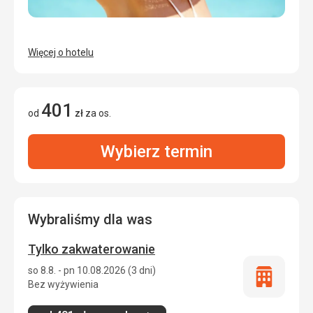
Więcej o hotelu
401
od
zł
za os.
Wybierz termin
Wybraliśmy dla was
Tylko zakwaterowanie
so 8.8. - pn 10.08.2026 (3 dni)
Tylko
Bez wyżywienia
zakwatero