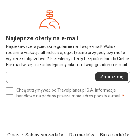
Najlepsze oferty na e-mail
Najciekawsze wycieczki regularnie na Twój e-mail! Wolisz
rodzinne wakacje all inclusive, egzotyczne przygody czy może
wycieczki objazdowe? Prześlemy oferty bezpośrednio do Ciebie.
Nie martw się - nie udostępnimy nikomu Twojego adresu e-mail.
Wprowadź
Zapisz się
swój
e-
Chcę otrzymywać od Travelplanet.pl S.A. informacje
mail
(wym
handlowe na podany przeze mnie adres poczty e-mail.
*
(wymagane)
*
O nas
Salony sprzedaży
Dla mediów
Biura podróży