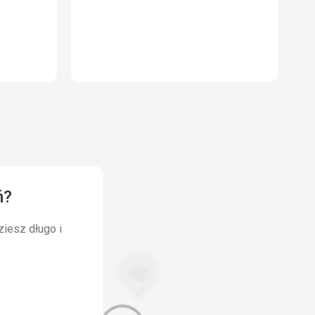
ń?
ziesz długo i