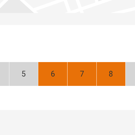
iecień:
Maj:
Czerwiec:
Lipiec:
Sierpień:
ski
Niski
Najlepszy
Najlepszy
Najlepszy
zon
sezon