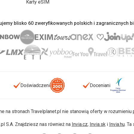
Karty eSIM
jemy blisko 60 zweryfikowanych polskich i zagranicznych b
Doświadczeni
Doceniani
ne na stronach Travelplanet.pl nie stanowią oferty w rozumieni
pl S.A. Znajdziesz nas również na
Invia.cz
,
Invia.sk
i
Invia.hu
. Ta