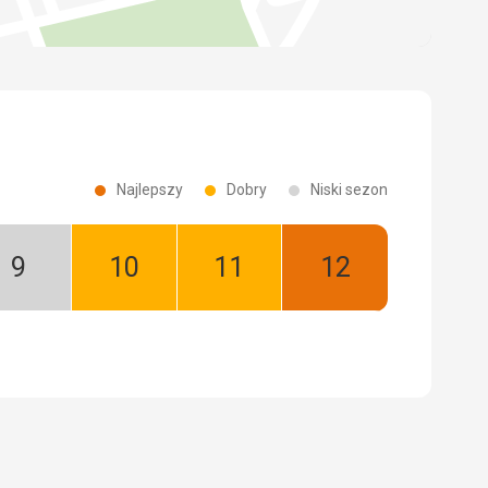
Najlepszy
Dobry
Niski sezon
Wrzesień:
Październik:
Listopad:
Grudzień:
Niski
Dobry
Dobry
Najlepszy
sezon