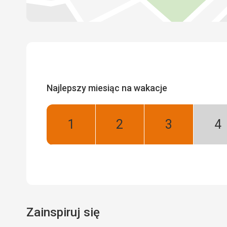
Najlepszy miesiąc na wakacje
Styczeń:
Luty:
Marzec:
Kw
Najlepszy
Najlepszy
Najlepszy
Ni
se
Zainspiruj się