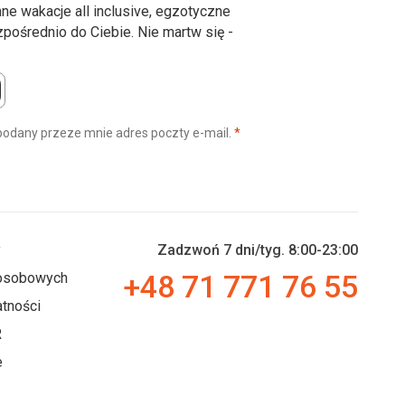
ne wakacje all inclusive, egzotyczne
ośrednio do Ciebie. Nie martw się -
(wymagane)
podany przeze mnie adres poczty e-mail.
*
y
Zadzwoń 7 dni/tyg. 8:00-23:00
+48 71 771 76 55
 osobowych
tności
R
e