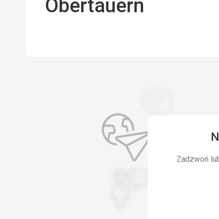
Obertauern
N
Zadzwoń lub 