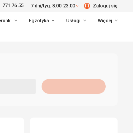
 771 76 55
7 dni/tyg. 8:00-23:00
Zaloguj się
erunki
Egzotyka
Usługi
Więcej