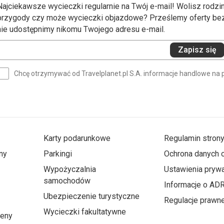
Najciekawsze wycieczki regularnie na Twój e-mail! Wolisz rodzin
przygody czy może wycieczki objazdowe? Prześlemy oferty bezp
nie udostępnimy nikomu Twojego adresu e-mail.
Wprowadź
Zapisz się
swój
e-
Chcę otrzymywać od Travelplanet.pl S.A. informacje handlowe na 
mail
(wymagane)
Karty podarunkowe
Regulamin stron
ny
Parkingi
Ochrona danych
Wypożyczalnia
Ustawienia prywa
samochodów
Informacje o AD
Ubezpieczenie turystyczne
Regulacje prawn
Wycieczki fakultatywne
ceny