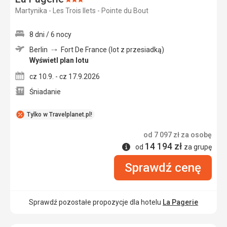
Ocena:
Martynika - Les Trois Ilets - Pointe du Bout
3/5
8 dni / 6 nocy
Berlin
Fort De France (lot z przesiadką)
Wyświetl plan lotu
cz 10.9. - cz 17.9.2026
Śniadanie
Tylko w Travelplanet.pl!
od
7 097
zł
za osobę
14 194
zł
Informacje
od
za grupę
Sprawdź cenę
Sprawdź pozostałe propozycje dla hotelu
La Pagerie