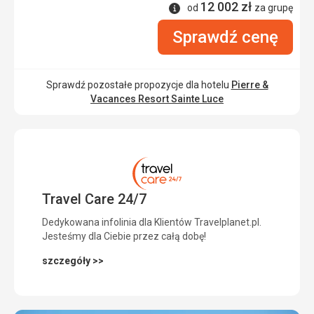
12 002
zł
Informacje
od
za grupę
Sprawdź cenę
Sprawdź pozostałe propozycje dla hotelu
Pierre &
Vacances Resort Sainte Luce
Travel Care 24/7
Dedykowana infolinia dla Klientów Travelplanet.pl.
Jesteśmy dla Ciebie przez całą dobę!
szczegóły >>