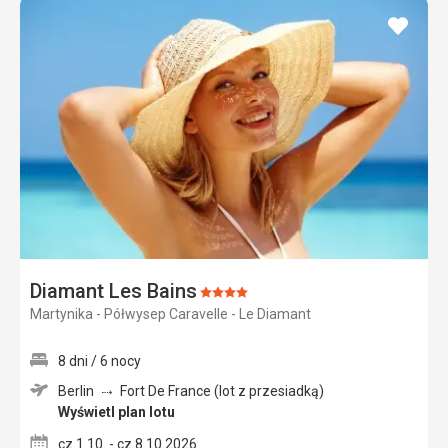
dodaj
do
ulubi
Diamant Les Bains
Ocena:
Martynika - Półwysep Caravelle - Le Diamant
4/5
8 dni / 6 nocy
Berlin
Fort De France (lot z przesiadką)
Wyświetl plan lotu
cz 1.10. - cz 8.10.2026