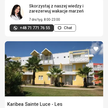
Skorzystaj z naszej wiedzy i
zarezerwuj wakacje marzeń
7 dni/tyg. 8:00-23:00
+48 71 771 76 55
Chat
dodaj
do
ulubi
Karibea Sainte Luce - Les