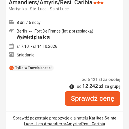
Amandiers/Amyris/Resi. Caribia
Ocena:
Martynika - Ste. Luce - Saint Luce
3/5
8 dni / 6 nocy
Berlin
Fort De France (lot z przesiadką)
Wyświetl plan lotu
śr 7.10. - śr 14.10.2026
Śniadanie
Tylko w Travelplanet.pl!
od
6 121
zł
za osobę
12 242
zł
Informacje
od
za grupę
Sprawdź cenę
Sprawdź pozostałe propozycje dla hotelu
Karibea Sainte
Luce - Les Amandiers/Amyris/Resi. Caribia