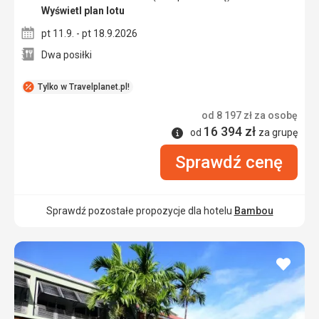
Wyświetl plan lotu
pt 11.9. - pt 18.9.2026
Dwa posiłki
Tylko w Travelplanet.pl!
od
8 197
zł
za osobę
16 394
zł
Informacje
od
za grupę
Sprawdź cenę
Sprawdź pozostałe propozycje dla hotelu
Bambou
dodaj
do
ulubi