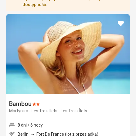
dostępność.
dodaj
do
ulubi
Bambou
Ocena:
Martynika - Les Trois Ilets - Les Trois-Îlets
2/5
8 dni / 6 nocy
Berlin
Fort De France (lot z przesiadką)