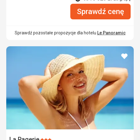
Sprawdź cenę
Sprawdź pozostałe propozycje dla hotelu
Le Panoramic
dodaj
do
ulubi
La Pagerie