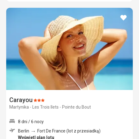
dodaj
do
ulubi
Carayou
Ocena:
Martynika - Les Trois Ilets - Pointe du Bout
3/5
8 dni / 6 nocy
Berlin
Fort De France (lot z przesiadką)
Wyświetl plan lotu