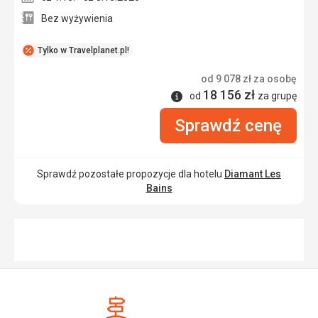
Bez wyżywienia
Tylko w Travelplanet.pl!
od
9 078
zł
za osobę
18 156
zł
Informacje
od
za grupę
Sprawdź cenę
Sprawdź pozostałe propozycje dla hotelu
Diamant Les
Bains