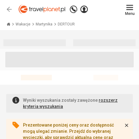
Zadzwoń
Zaloguj
Wstecz
+48 71 771 76 55
Menu
się
Travelplanet.pl
Wakacje
Martynika
DERTOUR
Wyniki wyszukania zostały zawężone
rozszerz
kryteria wyszukania
Zamk
Prezentowane poniżej ceny oraz dostępność
mogą ulegać zmianie. Przejdź do wybranej
wycieczki, aby sprawdzić aktualną cenę oraz