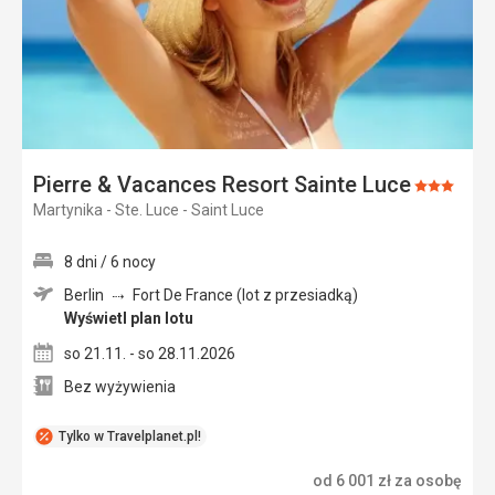
Pierre & Vacances Resort Sainte Luce
Ocena:
Martynika - Ste. Luce - Saint Luce
3/5
8 dni / 6 nocy
Berlin
Fort De France (lot z przesiadką)
Wyświetl plan lotu
so 21.11. - so 28.11.2026
Bez wyżywienia
Tylko w Travelplanet.pl!
od
6 001
zł
za osobę