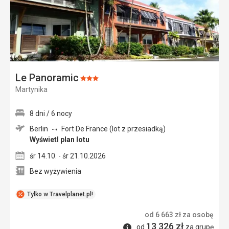
Le Panoramic
Ocena:
Martynika
3/5
8 dni / 6 nocy
Berlin
Fort De France (lot z przesiadką)
Wyświetl plan lotu
śr 14.10. - śr 21.10.2026
Bez wyżywienia
Tylko w Travelplanet.pl!
od
6 663
zł
za osobę
13 326
zł
Informacje
od
za grupę