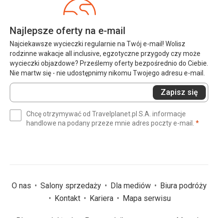
Najlepsze oferty na e-mail
Najciekawsze wycieczki regularnie na Twój e-mail! Wolisz
rodzinne wakacje all inclusive, egzotyczne przygody czy może
wycieczki objazdowe? Prześlemy oferty bezpośrednio do Ciebie.
Nie martw się - nie udostępnimy nikomu Twojego adresu e-mail.
Wprowadź
Zapisz się
swój
e-
Chcę otrzymywać od Travelplanet.pl S.A. informacje
mail
(wym
handlowe na podany przeze mnie adres poczty e-mail.
*
(wymagane)
*
O nas
Salony sprzedaży
Dla mediów
Biura podróży
Kontakt
Kariera
Mapa serwisu