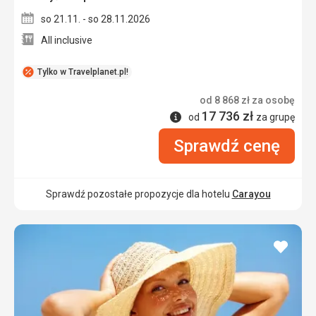
so 21.11. - so 28.11.2026
All inclusive
Tylko w Travelplanet.pl!
od
8 868
zł
za osobę
17 736
zł
Informacje
od
za grupę
Sprawdź cenę
Sprawdź pozostałe propozycje dla hotelu
Carayou
dodaj
do
ulubi