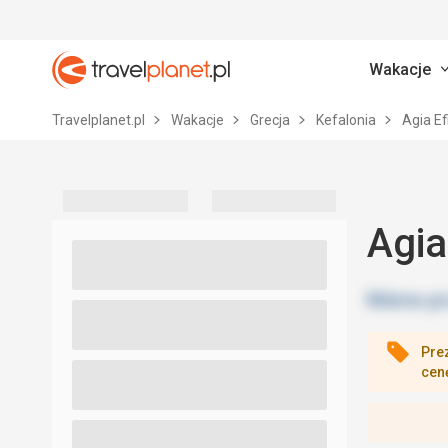
Wakacje
Travelplanet.pl
Travelplanet.pl
Wakacje
Grecja
Kefalonia
Agia E
Agia
Pre
cen