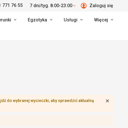
 771 76 55
7 dni/tyg. 8:00-23:00
Zaloguj się
erunki
Egzotyka
Usługi
Więcej
Zamknij
dź do wybranej wycieczki, aby sprawdzić aktualną