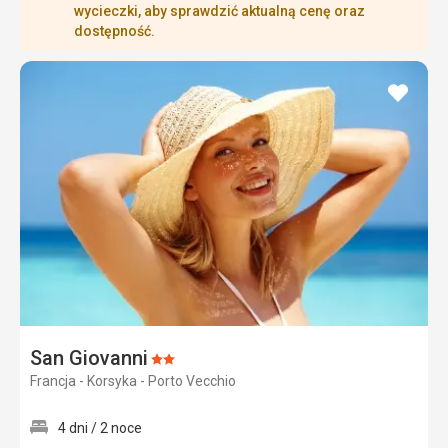
wycieczki, aby sprawdzić aktualną cenę oraz
dostępność.
dodaj
do
ulubi
San Giovanni
Ocena:
Francja - Korsyka - Porto Vecchio
2/5
4 dni / 2 noce