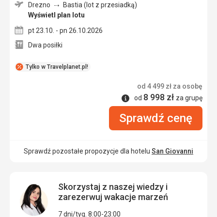
Drezno
Bastia (lot z przesiadką)
Wyświetl plan lotu
pt 23.10. - pn 26.10.2026
Dwa posiłki
Tylko w Travelplanet.pl!
od
4 499
zł
za osobę
8 998
zł
Informacje
od
za grupę
Sprawdź cenę
Sprawdź pozostałe propozycje dla hotelu
San Giovanni
Skorzystaj z naszej wiedzy i
zarezerwuj wakacje marzeń
7 dni/tyg. 8:00-23:00