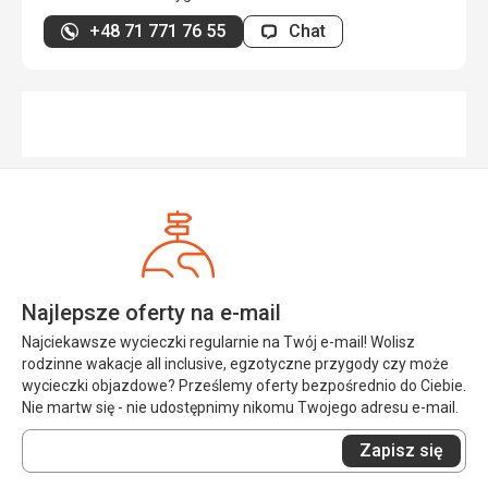
+48 71 771 76 55
Chat
Najlepsze oferty na e-mail
Najciekawsze wycieczki regularnie na Twój e-mail! Wolisz
rodzinne wakacje all inclusive, egzotyczne przygody czy może
wycieczki objazdowe? Prześlemy oferty bezpośrednio do Ciebie.
Nie martw się - nie udostępnimy nikomu Twojego adresu e-mail.
Wprowadź
Zapisz się
swój
e-