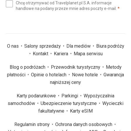
Chcę otrzymywać od Travelplanet.pl S.A. informacje
mail
(wym
handlowe na podany przeze mnie adres poczty e-mail.
*
(wymagane)
*
O nas
Salony sprzedaży
Dla mediów
Biura podróży
Kontakt
Kariera
Mapa serwisu
Blog o podróżach
Przewodnik turystyczny
Metody
płatności
Opinie o hotelach
Nowe hotele
Gwarancja
najniższej ceny
Karty podarunkowe
Parkingi
Wypożyczalnia
samochodów
Ubezpieczenie turystyczne
Wycieczki
fakultatywne
Karty eSIM
Regulamin strony
Ochrona danych osobowych