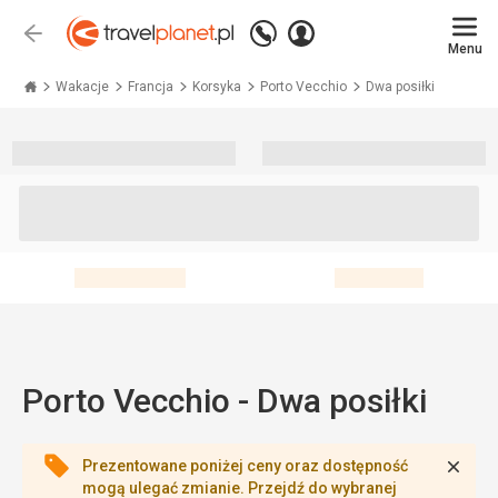
Zadzwoń
Zaloguj
Wstecz
+48 71 771 76 55
Menu
się
Travelplanet.pl
Wakacje
Francja
Korsyka
Porto Vecchio
Dwa posiłki
Porto Vecchio - Dwa posiłki
Zamk
Prezentowane poniżej ceny oraz dostępność
mogą ulegać zmianie. Przejdź do wybranej