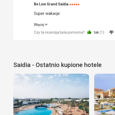
Be Live Grand Saïdia
Ocena:
5/5
Super wakacje
Super wakacje
Więcej
Czy ta recenzja była pomocna?
tak
(
1
)
Wyżywienie
Zakwaterowanie
Okolica
Saidia - Ostatnio kupione hotele
Usługi
Cena
Plaża
czysty
Wyżywienie