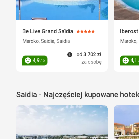
Be Live Grand Saïdia
Iberost
Ocena:
5/5
Maroko, Saidia, Saidia
Maroko, 
Informacje
od
3 702
zł
4,9
4,1
/ 5
/
za osobę
Ocena
Ocena
Saidia - Najczęściej kupowane hotel