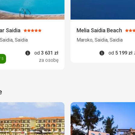
ar Saidia
Melia Saidia Beach
Ocena:
Oce
5/5
5/5
Saidia, Saidia
Maroko, Saidia, Saidia
Informacje
Informacje
od
3 631
zł
od
5 199
zł
 5
za osobę
e