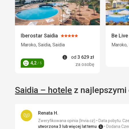
Iberostar Saidia
Be Live
Ocena:
5/5
Maroko, Saidia, Saidia
Maroko, 
Informacje
od
3 629
zł
4,2
/ 5
za osobę
Ocena
Saidia – hotele
z najlepszymi 
Renata H.
Zweryfikowana opinia (Invia.cz)
Data pobytu: Cz
utworzona 3 lub więcej lat temu
Dodana Cze