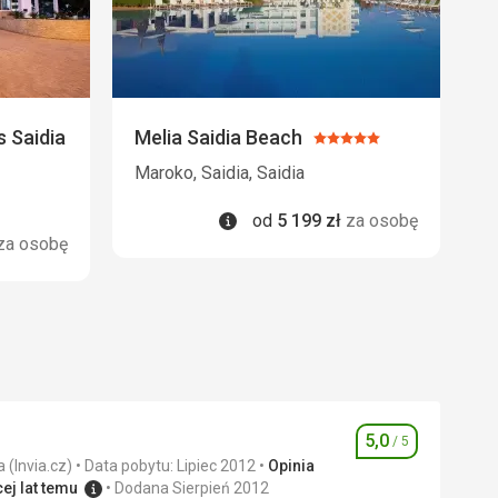
 Saidia
Melia Saidia Beach
Ocena:
5/5
Maroko, Saidia, Saidia
Informacje
od
5 199
zł
za osobę
za osobę
5,0
/ 5
Ocena
Zweryfikowana opinia (Invia.cz)
Data pobytu: Lipiec 2012
Opinia
ej lat temu
Dodana Sierpień 2012