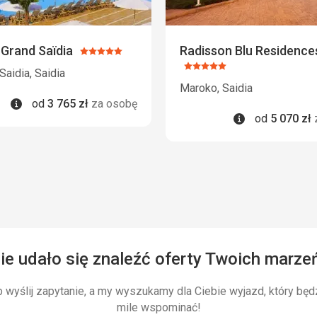
Wyżywienie
Bardzo różnorodne,
 Grand Saïdia
Radisson Blu Residences
Ocena:
Zakwaterowanie
5/5
Ocena:
Saidia, Saidia
Duże przestronne 
5/5
Maroko, Saidia
Usługi
Informacje
od
3 765
zł
za osobę
aczona za
Personel naprawdę
Informacje
od
5 070
zł
Ta recenzja został
pomocą Google Tra
ie udało się znaleźć oferty Twoich marze
wyślij zapytanie, a my wyszukamy dla Ciebie wyjazd, który będ
mile wspominać!