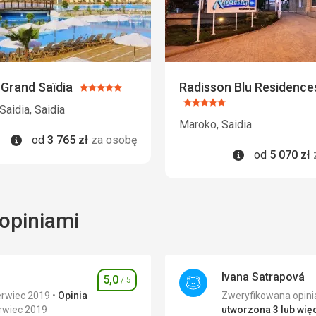
 Grand Saïdia
Radisson Blu Residences
Ocena:
5/5
Ocena:
Saidia, Saidia
5/5
Maroko, Saidia
Informacje
od
3 765
zł
za osobę
Informacje
od
5 070
zł
opiniami
Ivana Satrapová
5,0
/ 5
Ocena
erwiec 2019
Opinia
rwiec 2019
utworzona 3 lub więc