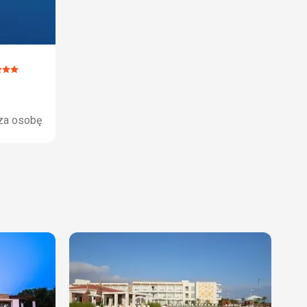
na:
za osobę