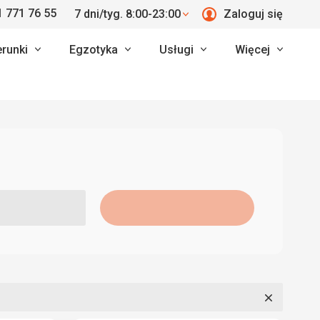
 771 76 55
7 dni/tyg. 8:00-23:00
Zaloguj się
erunki
Egzotyka
Usługi
Więcej
Zamknij