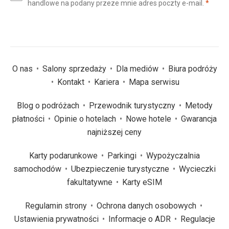
(wym
handlowe na podany przeze mnie adres poczty e-mail.
*
(wymagane)
*
O nas
Salony sprzedaży
Dla mediów
Biura podróży
Kontakt
Kariera
Mapa serwisu
Blog o podróżach
Przewodnik turystyczny
Metody
płatności
Opinie o hotelach
Nowe hotele
Gwarancja
najniższej ceny
Karty podarunkowe
Parkingi
Wypożyczalnia
samochodów
Ubezpieczenie turystyczne
Wycieczki
fakultatywne
Karty eSIM
Regulamin strony
Ochrona danych osobowych
Ustawienia prywatności
Informacje o ADR
Regulacje