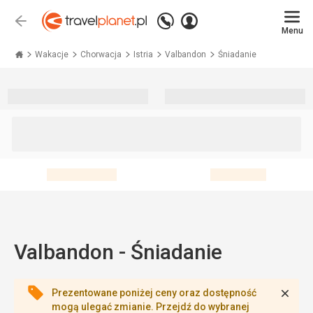
Zadzwoń
Zaloguj
Wstecz
+48 71 771 76 55
Menu
się
Travelplanet.pl
Wakacje
Chorwacja
Istria
Valbandon
Śniadanie
Valbandon - Śniadanie
Zamk
Prezentowane poniżej ceny oraz dostępność
mogą ulegać zmianie. Przejdź do wybranej