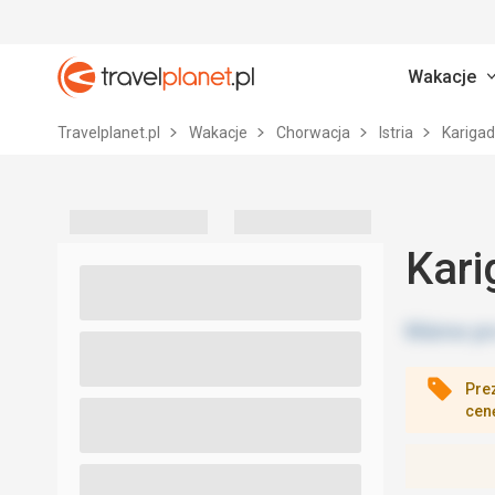
Wakacje
Travelplanet.pl
Travelplanet.pl
Wakacje
Chorwacja
Istria
Kariga
Kari
Pre
cen