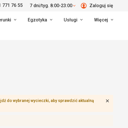
 771 76 55
7 dni/tyg. 8:00-23:00
Zaloguj się
erunki
Egzotyka
Usługi
Więcej
Zamknij
dź do wybranej wycieczki, aby sprawdzić aktualną