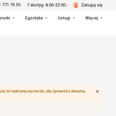
 771 76 55
7 dni/tyg. 8:00-23:00
Zaloguj się
erunki
Egzotyka
Usługi
Więcej
Zamknij
dź do wybranej wycieczki, aby sprawdzić aktualną