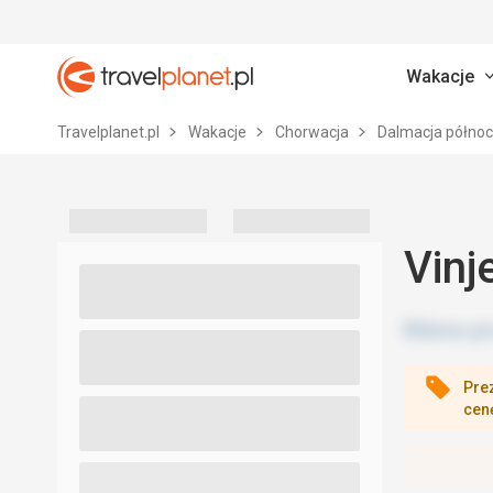
Wakacje
Travelplanet.pl
Travelplanet.pl
Wakacje
Chorwacja
Dalmacja półno
Vinj
Pre
cen