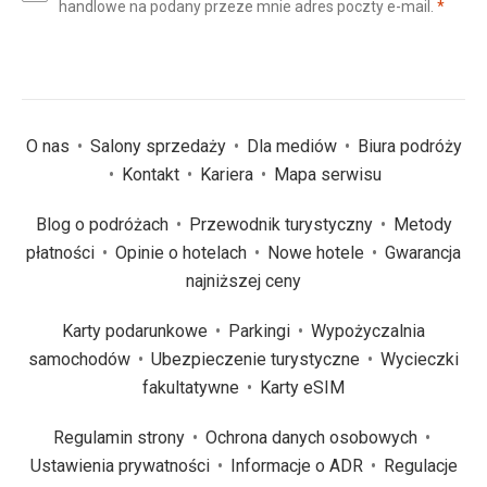
(wym
handlowe na podany przeze mnie adres poczty e-mail.
*
(wymagane)
*
O nas
Salony sprzedaży
Dla mediów
Biura podróży
Kontakt
Kariera
Mapa serwisu
Blog o podróżach
Przewodnik turystyczny
Metody
płatności
Opinie o hotelach
Nowe hotele
Gwarancja
najniższej ceny
Karty podarunkowe
Parkingi
Wypożyczalnia
samochodów
Ubezpieczenie turystyczne
Wycieczki
fakultatywne
Karty eSIM
Regulamin strony
Ochrona danych osobowych
Ustawienia prywatności
Informacje o ADR
Regulacje