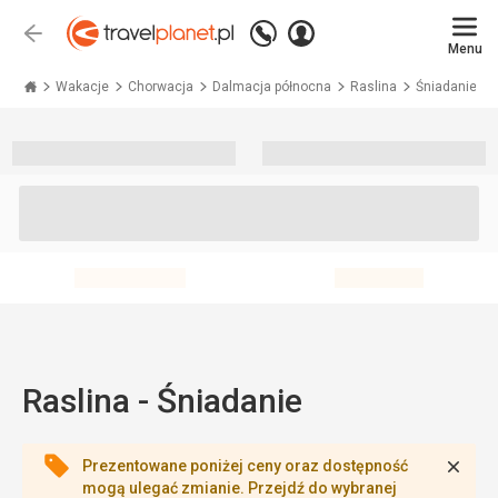
Zadzwoń
Zaloguj
Wstecz
+48 71 771 76 55
Menu
się
Travelplanet.pl
Wakacje
Chorwacja
Dalmacja północna
Raslina
Śniadanie
Raslina - Śniadanie
Zamk
Prezentowane poniżej ceny oraz dostępność
mogą ulegać zmianie. Przejdź do wybranej