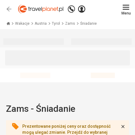
Zadzwoń
Zaloguj
Wstecz
+48 71 771 76 55
Menu
się
Travelplanet.pl
Wakacje
Austria
Tyrol
Zams
Śniadanie
Zams - Śniadanie
Zamk
Prezentowane poniżej ceny oraz dostępność
mogą ulegać zmianie. Przejdź do wybranej