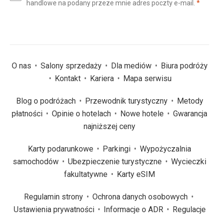
(wym
handlowe na podany przeze mnie adres poczty e-mail.
*
(wymagane)
*
O nas
Salony sprzedaży
Dla mediów
Biura podróży
Kontakt
Kariera
Mapa serwisu
Blog o podróżach
Przewodnik turystyczny
Metody
płatności
Opinie o hotelach
Nowe hotele
Gwarancja
najniższej ceny
Karty podarunkowe
Parkingi
Wypożyczalnia
samochodów
Ubezpieczenie turystyczne
Wycieczki
fakultatywne
Karty eSIM
Regulamin strony
Ochrona danych osobowych
Ustawienia prywatności
Informacje o ADR
Regulacje