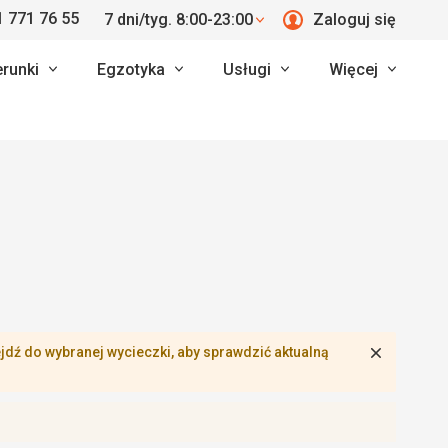
 771 76 55
7 dni/tyg. 8:00-23:00
Zaloguj się
erunki
Egzotyka
Usługi
Więcej
Zamknij
dź do wybranej wycieczki, aby sprawdzić aktualną