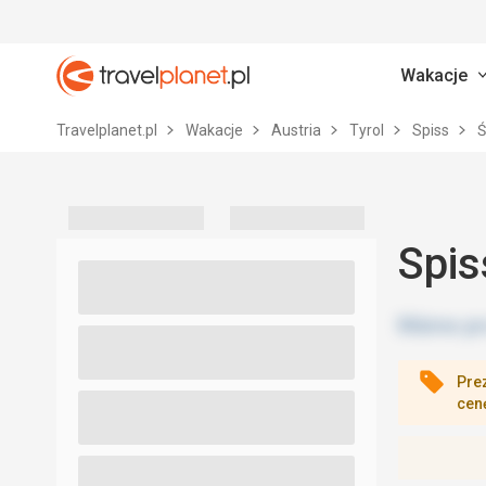
Wakacje
Travelplanet.pl
Travelplanet.pl
Wakacje
Austria
Tyrol
Spiss
Ś
Spis
Pre
cen