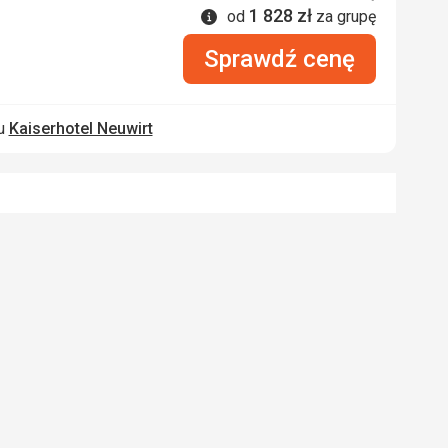
1 828
zł
Informacje
od
za grupę
Sprawdź cenę
lu
Kaiserhotel Neuwirt