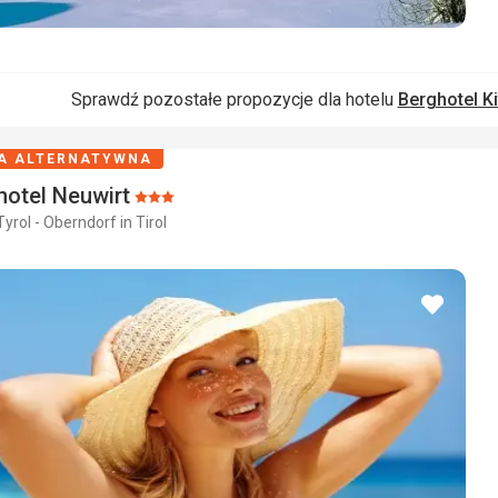
Sprawdź pozostałe propozycje dla hotelu
Berghotel Ki
A ALTERNATYWNA
hotel Neuwirt
Ocena:
Tyrol - Oberndorf in Tirol
3/5
dodaj
do
ulubio