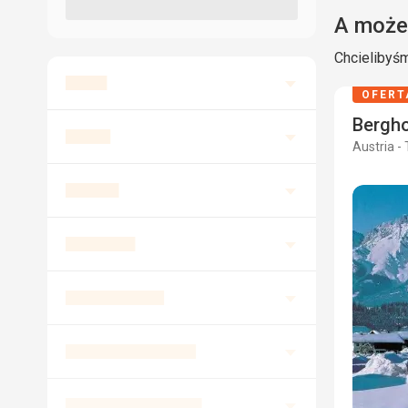
A może
Chcielibyśm
OFERT
Bergho
Austria - 