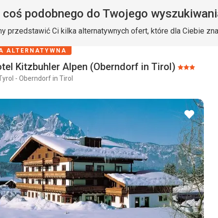
 coś podobnego do Twojego wyszukiwani
y przedstawić Ci kilka alternatywnych ofert, które dla Ciebie zn
A ALTERNATYWNA
tel Kitzbuhler Alpen (Oberndorf in Tirol)
Ocena:
Tyrol - Oberndorf in Tirol
3/5
dodaj
do
ulubio