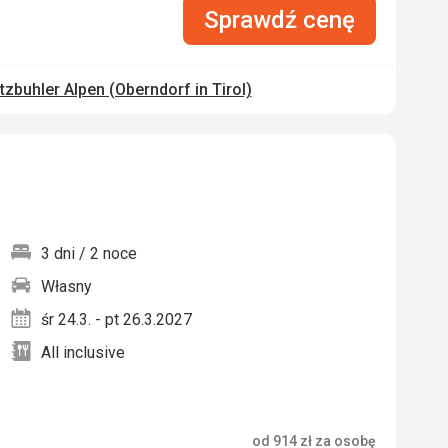
Sprawdź cenę
tzbuhler Alpen (Oberndorf in Tirol)
3 dni / 2 noce
Własny
nych
śr 24.3. - pt 26.3.2027
All inclusive
od
914
zł
za osobę