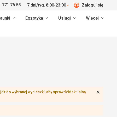
 771 76 55
7 dni/tyg. 8:00-23:00
Zaloguj się
erunki
Egzotyka
Usługi
Więcej
Zamknij
dź do wybranej wycieczki, aby sprawdzić aktualną