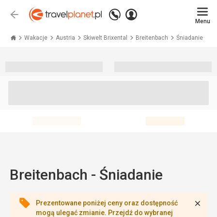
Zadzwoń
Zaloguj
Wstecz
+48 71 771 76 55
Menu
się
Travelplanet.pl
Wakacje
Austria
Skiwelt Brixental
Breitenbach
Śniadanie
Breitenbach - Śniadanie
Zamk
Prezentowane poniżej ceny oraz dostępność
mogą ulegać zmianie. Przejdź do wybranej