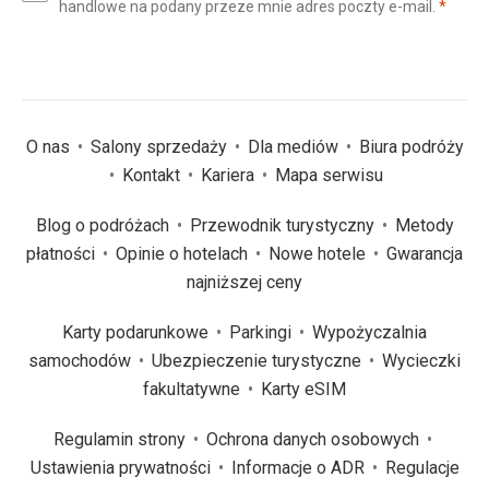
(wym
handlowe na podany przeze mnie adres poczty e-mail.
*
(wymagane)
*
O nas
Salony sprzedaży
Dla mediów
Biura podróży
Kontakt
Kariera
Mapa serwisu
Blog o podróżach
Przewodnik turystyczny
Metody
płatności
Opinie o hotelach
Nowe hotele
Gwarancja
najniższej ceny
Karty podarunkowe
Parkingi
Wypożyczalnia
samochodów
Ubezpieczenie turystyczne
Wycieczki
fakultatywne
Karty eSIM
Regulamin strony
Ochrona danych osobowych
Ustawienia prywatności
Informacje o ADR
Regulacje