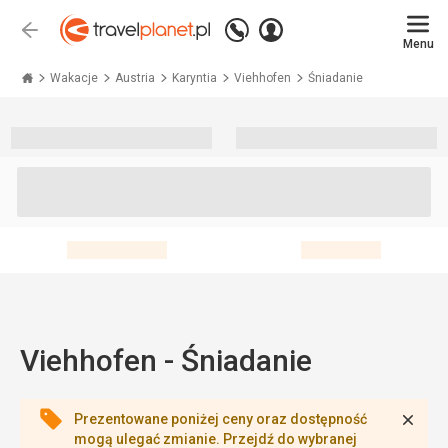
Zadzwoń
Zaloguj
Wstecz
+48 71 771 76 55
Menu
się
Travelplanet.pl
Wakacje
Austria
Karyntia
Viehhofen
Śniadanie
Viehhofen - Śniadanie
Zamk
Prezentowane poniżej ceny oraz dostępność
mogą ulegać zmianie. Przejdź do wybranej