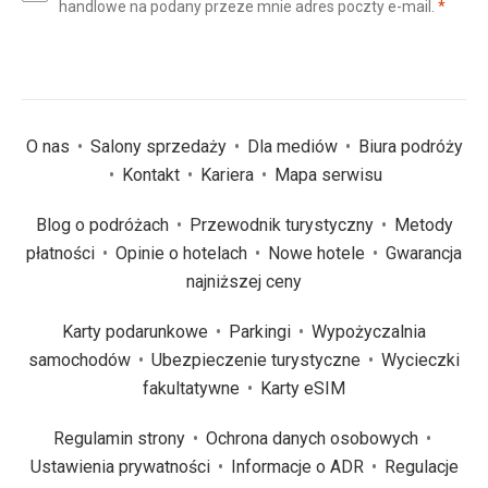
(wym
handlowe na podany przeze mnie adres poczty e-mail.
*
(wymagane)
*
O nas
Salony sprzedaży
Dla mediów
Biura podróży
Kontakt
Kariera
Mapa serwisu
Blog o podróżach
Przewodnik turystyczny
Metody
płatności
Opinie o hotelach
Nowe hotele
Gwarancja
najniższej ceny
Karty podarunkowe
Parkingi
Wypożyczalnia
samochodów
Ubezpieczenie turystyczne
Wycieczki
fakultatywne
Karty eSIM
Regulamin strony
Ochrona danych osobowych
Ustawienia prywatności
Informacje o ADR
Regulacje