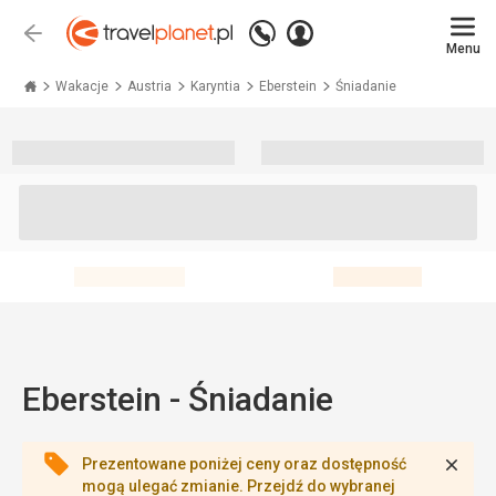
Zadzwoń
Zaloguj
Wstecz
+48 71 771 76 55
Menu
się
Travelplanet.pl
Wakacje
Austria
Karyntia
Eberstein
Śniadanie
Eberstein - Śniadanie
Zamk
Prezentowane poniżej ceny oraz dostępność
mogą ulegać zmianie. Przejdź do wybranej