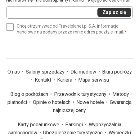
Nie martw się - nie udostępnimy nikomu Twojego adresu e-mail.
Wprowadź
Zapisz się
swój
e-
Chcę otrzymywać od Travelplanet.pl S.A. informacje
mail
(wym
handlowe na podany przeze mnie adres poczty e-mail.
*
(wymagane)
*
O nas
Salony sprzedaży
Dla mediów
Biura podróży
Kontakt
Kariera
Mapa serwisu
Blog o podróżach
Przewodnik turystyczny
Metody
płatności
Opinie o hotelach
Nowe hotele
Gwarancja
najniższej ceny
Karty podarunkowe
Parkingi
Wypożyczalnia
samochodów
Ubezpieczenie turystyczne
Wycieczki