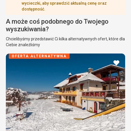
wycieczki, aby sprawdzić aktualną cenę oraz
dostępność.
A może coś podobnego do Twojego
wyszukiwania?
Chcielibyśmy przedstawić Ci kilka alternatywnych ofert, które dla
Ciebie znaleźliśmy
OFERTA ALTERNATYWNA
dodaj
do
ulubi