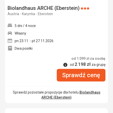
Biolandhaus ARCHE (Eberstein)
Ocena:
Austria - Karyntia - Eberstein
3/5
5 dni / 4 noce
Własny
pn 23.11. - pt 27.11.2026
Dwa posiłki
od
1 099
zł
za osobę
2 198
zł
Informacje
od
za grupę
Sprawdź cenę
Sprawdź pozostałe propozycje dla hotelu
Biolandhaus
ARCHE (Eberstein)