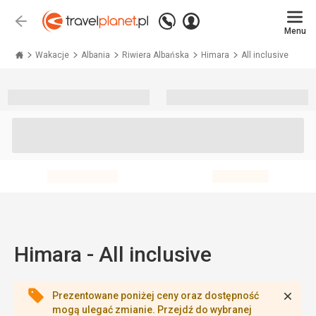
Zadzwoń
Zaloguj
Wstecz
+48 71 771 76 55
Menu
się
Travelplanet.pl
Wakacje
Albania
Riwiera Albańska
Himara
All inclusive
Himara - All inclusive
Zamk
Prezentowane poniżej ceny oraz dostępność
mogą ulegać zmianie. Przejdź do wybranej