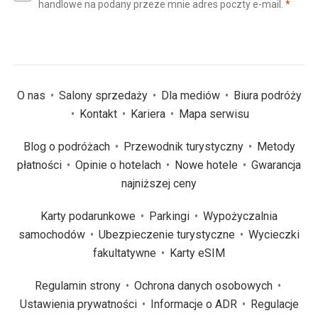
(wym
handlowe na podany przeze mnie adres poczty e-mail.
*
(wymagane)
*
O nas
Salony sprzedaży
Dla mediów
Biura podróży
Kontakt
Kariera
Mapa serwisu
Blog o podróżach
Przewodnik turystyczny
Metody
płatności
Opinie o hotelach
Nowe hotele
Gwarancja
najniższej ceny
Karty podarunkowe
Parkingi
Wypożyczalnia
samochodów
Ubezpieczenie turystyczne
Wycieczki
fakultatywne
Karty eSIM
Regulamin strony
Ochrona danych osobowych
Ustawienia prywatności
Informacje o ADR
Regulacje