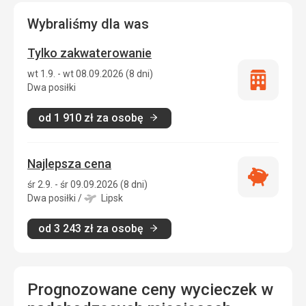
Wybraliśmy dla was
Tylko zakwaterowanie
wt 1.9. - wt 08.09.2026 (8 dni)
Tylko
Dwa posiłki
zakwatero
od
1 910
zł
za osobę
Najlepsza cena
Najlepsza
śr 2.9. - śr 09.09.2026 (8 dni)
cena
Dwa posiłki
/
Lipsk
od
3 243
zł
za osobę
Prognozowane ceny wycieczek w