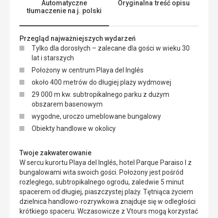
Automatyczne
Oryginalna treść opisu
tłumaczenie na j. polski
Przegląd najważniejszych wydarzeń
Tylko dla dorosłych – zalecane dla gości w wieku 30
lat i starszych
Położony w centrum Playa del Inglés
około 400 metrów do długiej plaży wydmowej
29 000 m kw. subtropikalnego parku z dużym
obszarem basenowym
wygodne, uroczo umeblowane bungalowy
Obiekty handlowe w okolicy
Twoje zakwaterowanie
W sercu kurortu Playa del Inglés, hotel Parque Paraiso I z
bungalowami wita swoich gości. Położony jest pośród
rozległego, subtropikalnego ogrodu, zaledwie 5 minut
spacerem od długiej, piaszczystej plaży. Tętniąca życiem
dzielnica handlowo-rozrywkowa znajduje się w odległości
krótkiego spaceru. Wczasowicze z Vtours mogą korzystać