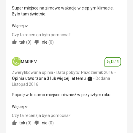
Cena
5,0
/ 5
Super miejsce na zimowe wakacje w ciepłym klimacie.
Było tam świetnie.
Super miejsce na zimowe wakacje w ciepłym klimacie.
Więcej
Było tam świetnie.
Czy ta recenzja była pomocna?
tak
(
0
)
nie
(
0
)
Wyżywienie
5,0
/ 5
Zakwaterowanie
4,0
/ 5
5,0
MARIE V.
/ 5
Ocena
Okolica
5,0
/ 5
Zweryfikowana opinia
Data pobytu: Październik 2016
Opinia utworzona 3 lub więcej lat temu
Dodana
Usługi
5,0
/ 5
Listopad 2016
Cena
5,0
/ 5
Pojadę w to samo miejsce również w przyszłym roku
Pojadę w to samo miejsce również w przyszłym roku
Więcej
Czy ta recenzja była pomocna?
Wyżywienie
5,0
/ 5
tak
(
0
)
nie
(
0
)
Zakwaterowanie
5,0
/ 5