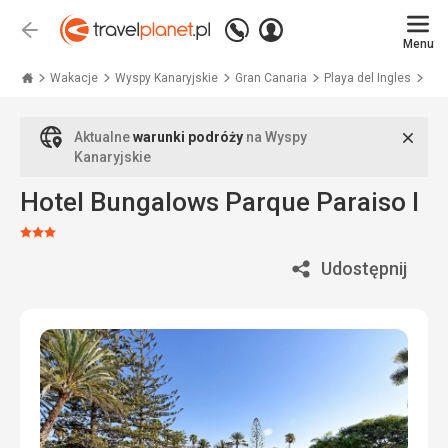
Zadzwoń
Zaloguj
Wstecz
+48
Menu
się
Travelplanet.pl
71
771
Wakacje
Wyspy Kanaryjskie
Gran Canaria
Playa del Ingles
Bun
76
70
Zamk
Aktualne
warunki podróży
na Wyspy
Kanaryjskie
Hotel Bungalows Parque Paraiso I
Ocena:
3/5
Udostępnij