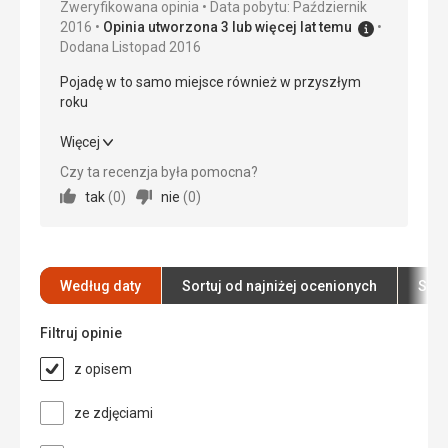
Zweryfikowana opinia
Data pobytu: Październik
Usługi
5,0
/ 5
2016
Opinia utworzona 3 lub więcej lat temu
Dodana Listopad 2016
Cena
5,0
/ 5
Pojadę w to samo miejsce również w przyszłym
roku
Pojadę w to samo miejsce również w przyszłym
Więcej
roku
Czy ta recenzja była pomocna?
tak
(
0
)
nie
(
0
)
Wyżywienie
5,0
/ 5
Zakwaterowanie
5,0
/ 5
Okolica
5,0
/ 5
Według daty
Sortuj od najniżej ocenionych
Sort
Usługi
5,0
/ 5
Filtruj opinie
Cena
5,0
/ 5
z opisem
ze zdjęciami
Plaża
Dostępność i obsługa dobra