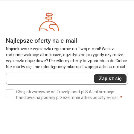
Najlepsze oferty na e-mail
Najciekawsze wycieczki regularnie na Twój e-mail! Wolisz
rodzinne wakacje all inclusive, egzotyczne przygody czy może
wycieczki objazdowe? Prześlemy oferty bezpośrednio do Ciebie.
Nie martw się - nie udostępnimy nikomu Twojego adresu e-mail.
Wprowadź
Zapisz się
swój
e-
Chcę otrzymywać od Travelplanet.pl S.A. informacje
mail
(wym
handlowe na podany przeze mnie adres poczty e-mail.
*
(wymagane)
*