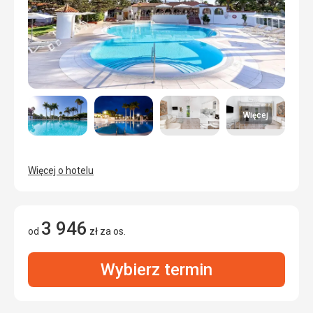
Więcej
Więcej o hotelu
3 946
od
zł
za os.
Wybierz termin