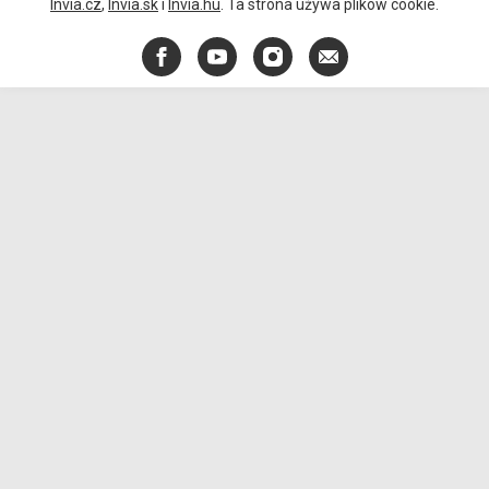
Invia.cz
,
Invia.sk
i
Invia.hu
. Ta strona używa plików cookie.
Facebook
YouTube
Instagram
E-
mail