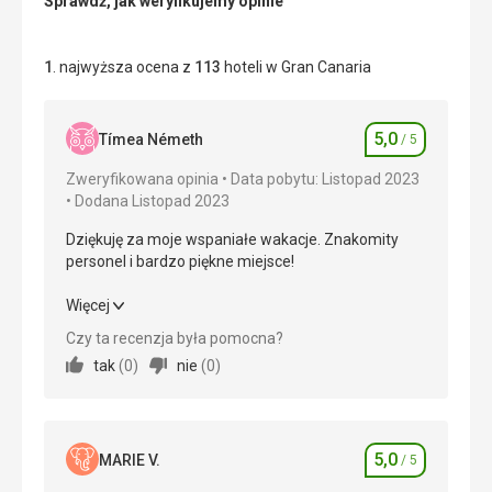
Sprawdź, jak weryfikujemy opinie
1
. najwyższa ocena z
113
hoteli w Gran Canaria
5,0
Tímea Németh
/ 5
Ocena
Zweryfikowana opinia
Data pobytu: Listopad 2023
Dodana Listopad 2023
Dziękuję za moje wspaniałe wakacje. Znakomity
personel i bardzo piękne miejsce!
Dziękuję za moje wspaniałe wakacje. Znakomity
Więcej
personel i bardzo piękne miejsce!
Czy ta recenzja była pomocna?
tak
(
0
)
nie
(
0
)
Wyżywienie
5,0
/ 5
Zakwaterowanie
5,0
/ 5
5,0
Okolica
5,0
/ 5
MARIE V.
/ 5
Ocena