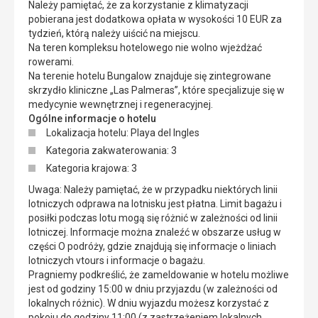
Należy pamiętać, że za korzystanie z klimatyzacji
pobierana jest dodatkowa opłata w wysokości 10 EUR za
tydzień, którą należy uiścić na miejscu.
Na teren kompleksu hotelowego nie wolno wjeżdżać
rowerami.
Na terenie hotelu Bungalow znajduje się zintegrowane
skrzydło kliniczne „Las Palmeras”, które specjalizuje się w
medycynie wewnętrznej i regeneracyjnej.
Ogólne informacje o hotelu
Lokalizacja hotelu: Playa del Ingles
Kategoria zakwaterowania: 3
Kategoria krajowa: 3
Uwaga: Należy pamiętać, że w przypadku niektórych linii
lotniczych odprawa na lotnisku jest płatna. Limit bagażu i
posiłki podczas lotu mogą się różnić w zależności od linii
lotniczej. Informacje można znaleźć w obszarze usług w
części O podróży, gdzie znajdują się informacje o liniach
lotniczych vtours i informacje o bagażu.
Pragniemy podkreślić, że zameldowanie w hotelu możliwe
jest od godziny 15:00 w dniu przyjazdu (w zależności od
lokalnych różnic). W dniu wyjazdu możesz korzystać z
pokoju do godziny 11:00 (z zastrzeżeniem lokalnych