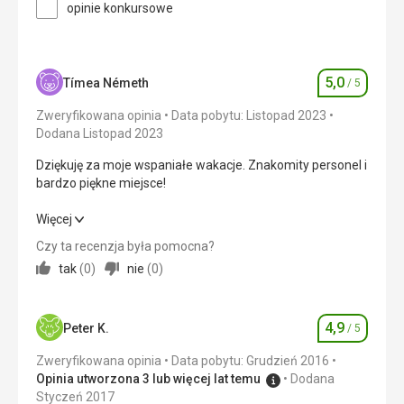
opinie konkursowe
Wyżywienie
Wyżywienie było dostosowane do
wypoczywających. Było również różnorodne pod
względem kuchni regionalnej.
5,0
Tímea Németh
/ 5
Ocena
Zakwaterowanie
Zweryfikowana opinia
Data pobytu: Listopad 2023
Zaskoczyła mnie nadmierna czystość
Dodana Listopad 2023
Usługi
Dziękuję za moje wspaniałe wakacje. Znakomity personel i
Doskonały
bardzo piękne miejsce!
Ta recenzja została automatycznie
przetłumaczona za pomocą Google Translate
Dziękuję za moje wspaniałe wakacje. Znakomity personel i
Więcej
bardzo piękne miejsce!
Czy ta recenzja była pomocna?
tak
(
0
)
nie
(
0
)
Wyżywienie
5,0
/ 5
Zakwaterowanie
5,0
/ 5
4,9
Peter K.
/ 5
Ocena
Okolica
5,0
/ 5
Zweryfikowana opinia
Data pobytu: Grudzień 2016
Opinia utworzona 3 lub więcej lat temu
Dodana
Usługi
5,0
/ 5
Styczeń 2017