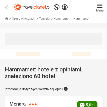
Zadzwoń
Zaloguj
Wstecz
+48 71 771 76 55
Menu
się
Travelplanet.pl
Opinie o hotelach
Tunezja
Hammamet
Hammamet
Hammamet: hotele z opiniami,
znaleziono 60 hoteli
Informacje dotyczące weryfikacji opinii
Menara
Ocena:
5,0
/ 5