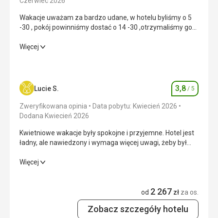
Czerwiec 2026
Wakacje uważam za bardzo udane, w hotelu byliśmy o 5
-30 , pokój powinniśmy dostać o 14 -30 ,otrzymaliśmy go
zaraz i już mogliśmy się ciszyć z wakacji.Uważam to za
bardzo duży plus.
Wakacje uważam za bardzo udane, w hotelu byliśmy o 5
Więcej
-30 , pokój powinniśmy dostać o 14 -30 ,otrzymaliśmy go
zaraz i już mogliśmy się ciszyć z wakacji.Uważam to za
bardzo duży plus.
3,8
Lucie S.
/ 5
Ocena
Wyżywienie
5,0
/ 5
Zweryfikowana opinia
Data pobytu: Kwiecień 2026
Zakwaterowanie
5,0
/ 5
Dodana Kwiecień 2026
Kwietniowe wakacje były spokojne i przyjemne. Hotel jest
Okolica
4,0
/ 5
ładny, ale nawiedzony i wymaga więcej uwagi, żeby był
idealny.
Usługi
4,0
/ 5
Kwietniowe wakacje były spokojne i przyjemne. Hotel jest
Więcej
ładny, ale nawiedzony i wymaga więcej uwagi, żeby był
Cena
5,0
/ 5
idealny.
2 267
od
zł
za os.
Wyżywienie
5,0
/ 5
Plaża
Zobacz szczegóły hotelu
Plaża ok 300 m od hotelu,dla mnie to nie był