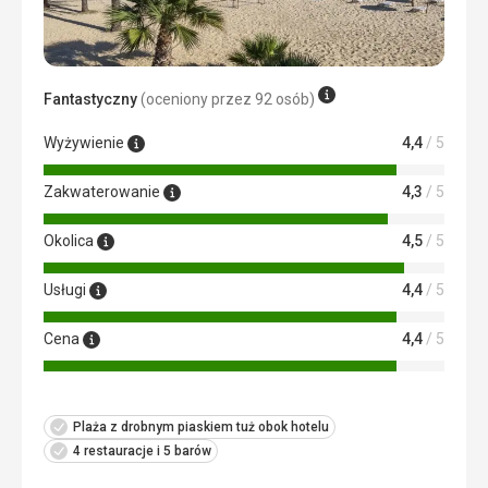
Cena
4,0
/ 5
Plaża
Plaża blisko przy hotelu, czysta.Strzeżona. Dużo leżaków.
Fantastyczny
(oceniony przez 92 osób)
Przy plaży przemieszczają się oferujący przejażdżki na
wielbłądach i koniach ale nie są nachalni w oferowaniu
Wyżywienie
4,4
/ 5
tych usług. Woda w tym czasie miała temperaturę 27
stopni C.
Zakwaterowanie
4,3
/ 5
Wyżywienie
Wyżywienie rewelacyjne różnorodne. Wiele podróżujemy
Okolica
4,5
/ 5
ale w tym hotelu podawano bardzo różnorodne dania z
wołowiny, jagnięciny i owoców morza oraz desery.
Usługi
4,4
/ 5
Śniadania bardzo urozmaicone a kolacje to już najwyższa
klasa.
Cena
4,4
/ 5
Zakwaterowanie
Pokój czysty , klimatyzacja działała jak należy, sprzątany
codziennie ale musieliśmy dwa razy przypomnieć
pokojówce o dostarczenie brakujących ręczników. Można
Plaża z drobnym piaskiem tuż obok hotelu
zostawiać bakszysz dla sprzątających w dinarach
4 restauracje i 5 barów
tunezyjskich lub innej wallucie.