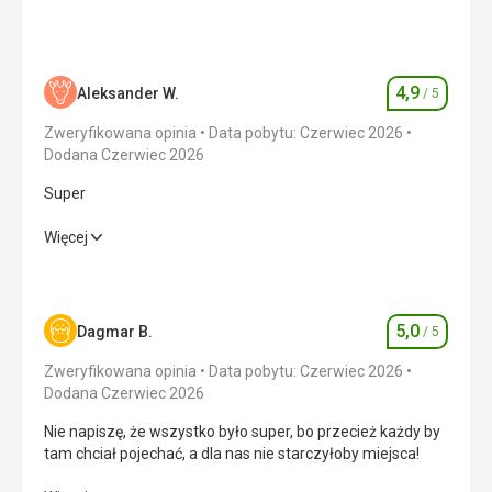
4,9
Aleksander W.
/ 5
Ocena
Zweryfikowana opinia
Data pobytu: Czerwiec 2026
Dodana Czerwiec 2026
Super
Super
Więcej
Wyżywienie
5,0
/ 5
Zakwaterowanie
5,0
/ 5
5,0
Dagmar B.
/ 5
Ocena
Okolica
5,0
/ 5
Zweryfikowana opinia
Data pobytu: Czerwiec 2026
Dodana Czerwiec 2026
Usługi
4,0
/ 5
Nie napiszę, że wszystko było super, bo przecież każdy by
tam chciał pojechać, a dla nas nie starczyłoby miejsca!
Cena
5,0
/ 5