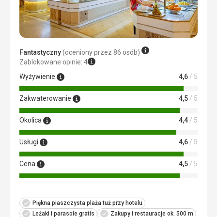
baraniny. Dużo owoców. Na śniadanie były doskonałe soki
prosto ze świeżych pomarańczy. Dostaliśmy zieloną kartę
z naszym imieniem na stole, która tam pozostała, dając
jasno do zrozumienia, że ​​to jest stolik dla nas.
Zakwaterowanie
Fantastyczny
(oceniony przez 86 osób)
Hotel był piękny, pokój miał normalny standard.
Zablokowane opinie: 4
Usługi
Wyżywienie
4,6
/ 5
Wszystko idealne, wszędzie schludnie i uśmiechnięta
obsługa
Zakwaterowanie
4,5
/ 5
Ta recenzja została automatycznie przetłumaczona za
pomocą Google Translate
Okolica
4,4
/ 5
Usługi
4,6
/ 5
Cena
4,5
/ 5
Piękna piaszczysta plaża tuż przy hotelu
Leżaki i parasole gratis
Zakupy i restauracje ok. 500 m