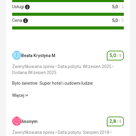
Usługi
5,0
/ 5
Cena
5,0
/ 5
5,0
Beata Krystyna M.
/ 5
Ocena
Zweryfikowana opinia
Data pobytu: Wrzesień 2025
Dodana Wrzesień 2025
Było świetnie. Super hotel i cudowni ludzie
Było świetnie. Super hotel i cudowni ludzie
Więcej
Wyżywienie
5,0
/ 5
Zakwaterowanie
5,0
/ 5
2,8
Anonym
/ 5
Ocena
Okolica
5,0
/ 5
Zweryfikowana opinia
Data pobytu: Sierpień 2018