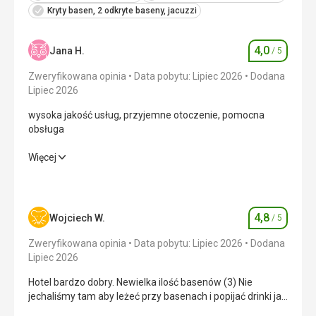
Kryty basen, 2 odkryte baseny, jacuzzi
4,0
Jana H.
/ 5
Ocena
Zweryfikowana opinia
Data pobytu: Lipiec 2026
Dodana
Lipiec 2026
wysoka jakość usług, przyjemne otoczenie, pomocna
obsługa
wysoka jakość usług, przyjemne otoczenie, pomocna
Więcej
obsługa
Wyżywienie
4,0
/ 5
4,8
Wojciech W.
/ 5
Ocena
Zakwaterowanie
4,0
/ 5
Zweryfikowana opinia
Data pobytu: Lipiec 2026
Dodana
Okolica
3,0
/ 5
Lipiec 2026
Hotel bardzo dobry. Newielka ilość basenów (3) Nie
Usługi
4,0
/ 5
jechaliśmy tam aby leżeć przy basenach i popijać drinki jak
to najczęściej robią niektórzy nasi rodacy. Baseny czynne
Cena
4,0
/ 5