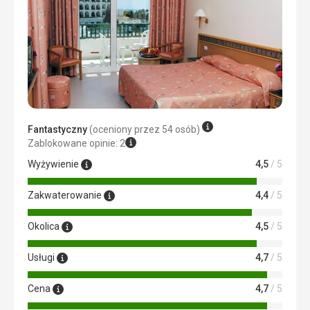
Wyżywienie
Nie wiesz co najpierw spróbować???? bardzo dobre
Zakwaterowanie
Bardzo dobry
Usługi
Bardzo dobry
Ta recenzja została automatycznie przetłumaczona za
pomocą Google Translate
Fantastyczny
(oceniony przez 54 osób)
Zablokowane opinie: 2
Wyżywienie
4,5
/ 5
Zakwaterowanie
4,4
/ 5
Okolica
4,5
/ 5
Usługi
4,7
/ 5
Cena
4,7
/ 5