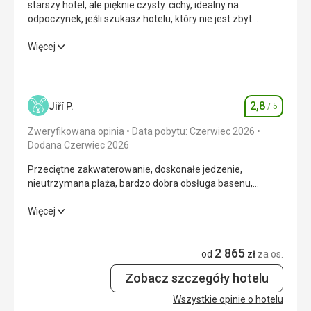
starszy hotel, ale pięknie czysty. cichy, idealny na
odpoczynek, jeśli szukasz hotelu, który nie jest zbyt
zatłoczony i pełen dzieci
starszy hotel, ale pięknie czysty. cichy, idealny na
Więcej
odpoczynek, jeśli szukasz hotelu, który nie jest zbyt
zatłoczony i pełen dzieci
Wyżywienie
5,0
/ 5
2,8
Jiří P.
/ 5
Ocena
Zakwaterowanie
5,0
/ 5
Zweryfikowana opinia
Data pobytu: Czerwiec 2026
Dodana Czerwiec 2026
Okolica
4,0
/ 5
Przeciętne zakwaterowanie, doskonałe jedzenie,
nieutrzymana plaża, bardzo dobra obsługa basenu,
Usługi
4,0
/ 5
pomocna, uprzejma i troskliwa obsługa hotelu.
Przeciętne zakwaterowanie, doskonałe jedzenie,
Więcej
Cena
5,0
/ 5
nieutrzymana plaża, bardzo dobra obsługa basenu,
pomocna, uprzejma i troskliwa obsługa hotelu.
2 865
od
zł
za os.
Wyżywienie
Wyżywienie
4,0
/ 5
wszystko jest w porządku
Zobacz szczegóły hotelu
Ta recenzja została automatycznie przetłumaczona za
Zakwaterowanie
2,0
/ 5
Wszystkie opinie o hotelu
pomocą Google Translate