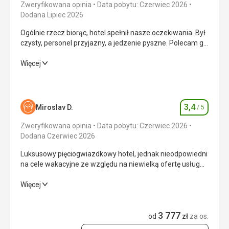
Zweryfikowana opinia
Data pobytu: Czerwiec 2026
Dodana Lipiec 2026
Ogólnie rzecz biorąc, hotel spełnił nasze oczekiwania. Był
czysty, personel przyjazny, a jedzenie pyszne. Polecam go
szczególnie osobom szukającym spokojnego
wypoczynku.
Ogólnie rzecz biorąc, hotel spełnił nasze oczekiwania. Był
Więcej
czysty, personel przyjazny, a jedzenie pyszne. Polecam go
szczególnie osobom szukającym spokojnego
wypoczynku.
3,4
Miroslav D.
/ 5
Ocena
Wyżywienie
5,0
/ 5
Zweryfikowana opinia
Data pobytu: Czerwiec 2026
Zakwaterowanie
4,0
/ 5
Dodana Czerwiec 2026
Luksusowy pięciogwiazdkowy hotel, jednak nieodpowiedni
Okolica
4,0
/ 5
na cele wakacyjne ze względu na niewielką ofertę usług
świadczonych poza budynkiem hotelu.
Usługi
4,0
/ 5
Luksusowy pięciogwiazdkowy hotel, jednak nieodpowiedni
Więcej
na cele wakacyjne ze względu na niewielką ofertę usług
Cena
4,0
/ 5
świadczonych poza budynkiem hotelu.
3 777
od
zł
za os.
Wyżywienie
2,0
/ 5
Plaża