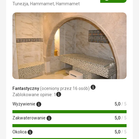
Ocena
Tunezja, Hammamet, Hammamet
3/5
Fantastyczny
(oceniony przez 16 osób)
Zablokowane opinie: 1
Wyżywienie
5,0
/ 5
Zakwaterowanie
5,0
/ 5
Okolica
5,0
/ 5