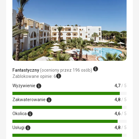
Fantastyczny
(oceniony przez 196 osób)
Zablokowane opinie: 6
Wyżywienie
4,7
/ 5
Zakwaterowanie
4,8
/ 5
Okolica
4,6
/ 5
Usługi
4,8
/ 5