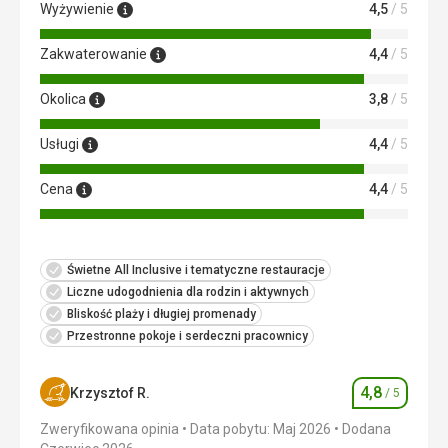
Wyżywienie
4,5
/ 5
pomocą Google Translate
Zakwaterowanie
4,4
/ 5
Okolica
3,8
/ 5
Usługi
4,4
/ 5
Cena
4,4
/ 5
Świetne All Inclusive i tematyczne restauracje
Liczne udogodnienia dla rodzin i aktywnych
Bliskość plaży i długiej promenady
Przestronne pokoje i serdeczni pracownicy
4,8
Krzysztof R.
/ 5
Ocena
Zweryfikowana opinia
Data pobytu: Maj 2026
Dodana