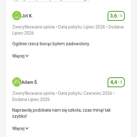
pomocą Google Translate
3,6
Jiří K.
/ 5
Ocena
Zweryfikowana opinia
Data pobytu: Lipiec 2026
Dodana
Lipiec 2026
Ogólnie rzecz biorąc byłem zadowolony.
Ogólnie rzecz biorąc byłem zadowolony.
Więcej
Wyżywienie
4,0
/ 5
Zakwaterowanie
3,0
/ 5
4,4
Adam Š.
/ 5
Ocena
Okolica
3,0
/ 5
Zweryfikowana opinia
Data pobytu: Czerwiec 2026
Dodana Lipiec 2026
Usługi
3,0
/ 5
Naprawdę podobała nam się szkoła, czas minął tak
szybko!
Cena
3,0
/ 5
Naprawdę podobała nam się szkoła, czas minął tak
Więcej
szybko!
Plaża