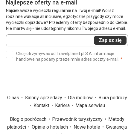
Najlepsze oferty na e-mail
Najciekawsze wycieczki regularnie na Twój e-mail! Wolisz
rodzinne wakacje all inclusive, egzotyczne przygody czy może
wycieczki objazdowe? Prześlemy oferty bezpośrednio do Ciebie.
Nie martw się - nie udostępnimy nikomu Twojego adresu e-mail.
Wprowadź
Zapisz się
swój
e-
Chcę otrzymywać od Travelplanet.pl S.A. informacje
mail
(wym
handlowe na podany przeze mnie adres poczty e-mail.
*
(wymagane)
*
O nas
Salony sprzedaży
Dla mediów
Biura podróży
Kontakt
Kariera
Mapa serwisu
Blog o podróżach
Przewodnik turystyczny
Metody
płatności
Opinie o hotelach
Nowe hotele
Gwarancja