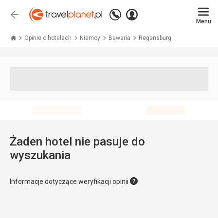
Zadzwoń
Zaloguj
Wstecz
+48 71 771 76 55
Menu
się
Travelplanet.pl
Opinie o hotelach
Niemcy
Bawaria
Regensburg
Żaden hotel nie pasuje do
wyszukania
Informacje dotyczące weryfikacji opinii