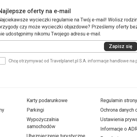
Najlepsze oferty na e-mail
Najciekawsze wycieczki regularnie na Twój e-mail! Wolisz rodzin
przygody czy może wycieczki objazdowe? Prześlemy oferty bezp
nie udostępnimy nikomu Twojego adresu e-mail.
Wprowadź
Zapisz się
swój
e-
Chcę otrzymywać od Travelplanet.pl S.A. informacje handlowe na 
mail
(wymagane)
Karty podarunkowe
Regulamin stron
ny
Parkingi
Ochrona danych
Wypożyczalnia
Ustawienia prywa
samochodów
Informacje o AD
Ubezpieczenie turystyczne