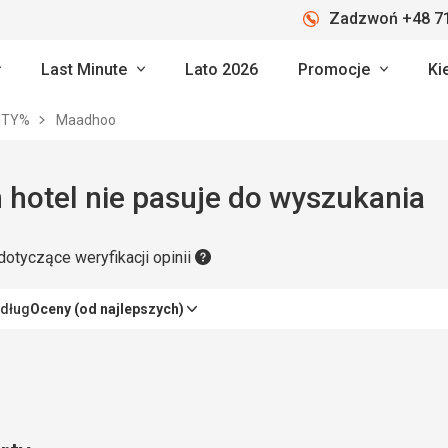
Zadzwoń +48 71
Last Minute
Lato 2026
Promocje
Ki
ITY%
Maadhoo
 hotel nie pasuje do wyszukania
dotyczące weryfikacji opinii
edług
Oceny (od najlepszych)