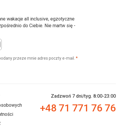
ne wakacje all inclusive, egzotyczne
ośrednio do Ciebie. Nie martw się -
(wymagane)
podany przeze mnie adres poczty e-mail.
*
y
Zadzwoń 7 dni/tyg. 8:00-23:00
+48 71 771 76 76
 osobowych
tności
R