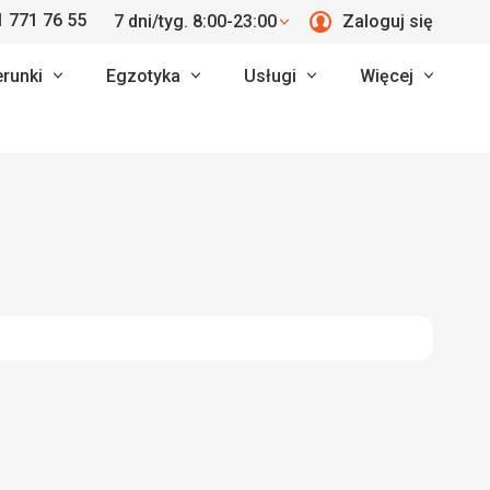
 771 76 55
7 dni/tyg. 8:00-23:00
Zaloguj się
erunki
Egzotyka
Usługi
Więcej