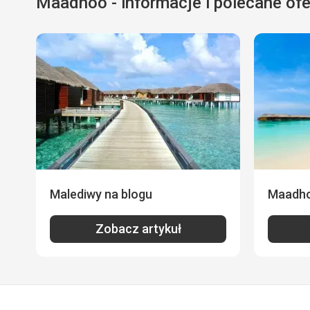
Maadhoo - informacje i polecane ofe
Malediwy na blogu
Maadhoo
Zobacz artykuł