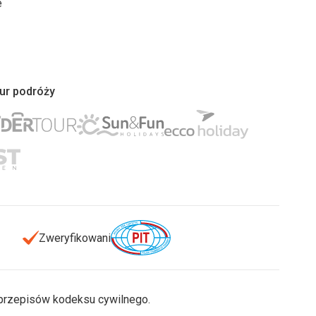
e
iur podróży
Zweryfikowani
u przepisów kodeksu cywilnego.