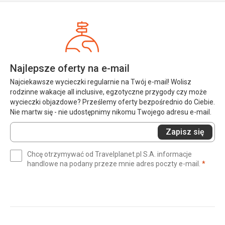
Najlepsze oferty na e-mail
Najciekawsze wycieczki regularnie na Twój e-mail! Wolisz
rodzinne wakacje all inclusive, egzotyczne przygody czy może
wycieczki objazdowe? Prześlemy oferty bezpośrednio do Ciebie.
Nie martw się - nie udostępnimy nikomu Twojego adresu e-mail.
Wprowadź
Zapisz się
swój
e-
Chcę otrzymywać od Travelplanet.pl S.A. informacje
mail
(wym
handlowe na podany przeze mnie adres poczty e-mail.
*
(wymagane)
*