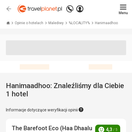
Zadzwoń
Zaloguj
Wstecz
+48 71 771 76 55
Menu
się
Travelplanet.pl
Opinie o hotelach
Malediwy
%LOCALITY%
Hanimaadhoo
Hanimaadhoo: Znaleźliśmy dla Ciebie
1 hotel
Informacje dotyczące weryfikacji opinii
The Barefoot Eco (Haa Dhaalu
4,3
/ 5