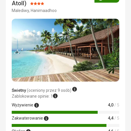
Ocena
Atoll)
Ocena:
Malediwy, Hanimaadhoo
4/5
Świetny
(oceniony przez 9 osób)
Zablokowane opinie: 1
Wyżywienie
4,0
/ 5
Zakwaterowanie
4,4
/ 5