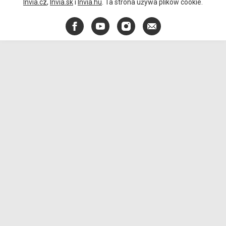
Invia.cz
,
Invia.sk
i
Invia.hu
. Ta strona używa plików cookie.
Facebook
YouTube
Instagram
E-
mail