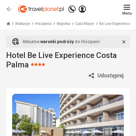
Zadzwoń
Zaloguj
Wstecz
+48
Menu
się
Travelplanet.pl
71
771
Wakacje
Hiszpania
Majorka
Cala Mayor
Be Live Experience Cos
76
70
Zamk
Aktualne
warunki podróży
do Hiszpanii
Hotel Be Live Experience Costa
Palma
Ocena:
4/5
Udostępnij