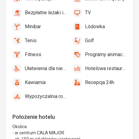
tak
Klimatyzacja
tak
Basen
zewnętrzny
Bezpłatne leżaki i parasole przy basenie
TV
tak
Bezpłatne
tak
TV
leżaki
Minibar
Lódowka
i
tak
Minibar,
tak
Lódowka
parasole
Bar
Tenis
Golf
przy
tak
Tenis
tak
Golf
basenie
Fitness
Programy animacyjne
tak
Fitness
tak
Programy
animacyjne
Ułatwienia dla niepełnosprawnych
Hotelowa restauracja
tak
Ułatwienia
tak
Hotelowa
dla
restauracja
Kawiarnia
Recepcja 24h
niepełnosprawnych
tak
Kawiarnia
tak
Recepcja
24h
Wypożyczalnia rowerów
tak
Wypożyczalnia
rowerów
Położenie hotelu
Okolica
- w centrum CALA MAJOR