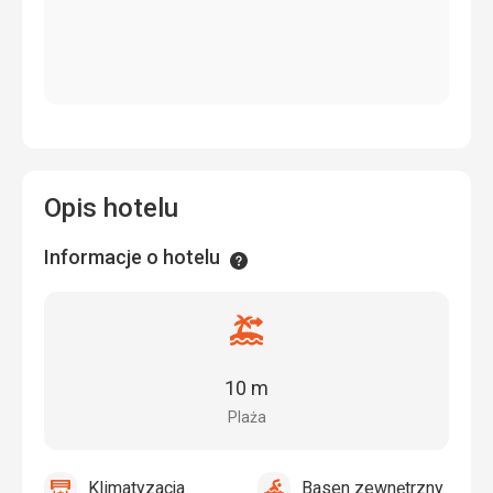
Opis hotelu
Informacje o hotelu
Informacje
Odległość
od
plaży
10 m
Plaża
Klimatyzacja
Basen zewnętrzny