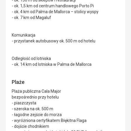
- ok. 150 m od sklepów i restauracji
- ok. 1,5 km od centrum handlowego Porto Pi
- ok. 4 km od Palma de Mallorca – stolicy wyspy
- ok. 7 km od Magaluf
Komunikacja
- przystanek autobusowy ok. 500 m od hotelu
Odległość od lotniska
- ok. 14 km od lotniska w Palma de Mallorca
Plaże
Plaża publiczna Cala Major
bezpośrednio przy hotelu
- piaszczysta
- szeroka na ok. 500 m
- łagodne zejście do morza
- wyróżniona certyfikatem Błękitna Flaga
- dojście chodnikiem