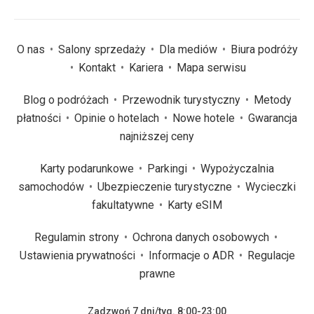
O nas
Salony sprzedaży
Dla mediów
Biura podróży
Kontakt
Kariera
Mapa serwisu
Blog o podróżach
Przewodnik turystyczny
Metody
płatności
Opinie o hotelach
Nowe hotele
Gwarancja
najniższej ceny
Karty podarunkowe
Parkingi
Wypożyczalnia
samochodów
Ubezpieczenie turystyczne
Wycieczki
fakultatywne
Karty eSIM
Regulamin strony
Ochrona danych osobowych
Ustawienia prywatności
Informacje o ADR
Regulacje
prawne
Zadzwoń 7 dni/tyg. 8:00-23:00