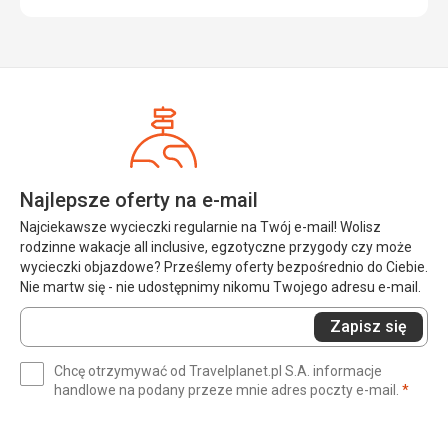
Najlepsze oferty na e-mail
Najciekawsze wycieczki regularnie na Twój e-mail! Wolisz
rodzinne wakacje all inclusive, egzotyczne przygody czy może
wycieczki objazdowe? Prześlemy oferty bezpośrednio do Ciebie.
Nie martw się - nie udostępnimy nikomu Twojego adresu e-mail.
Wprowadź
Zapisz się
swój
e-
Chcę otrzymywać od Travelplanet.pl S.A. informacje
mail
(wym
handlowe na podany przeze mnie adres poczty e-mail.
*
(wymagane)
*