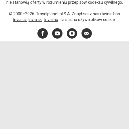
nie stanowią oferty w rozumieniu przepisów kodeksu cywilnego.
© 2000–2026. Travelplanet.pl S.A. Znajdziesz nas również na
Invia.cz
,
Invia.sk
i
Invia.hu
. Ta strona używa plików cookie.
Facebook
YouTube
Instagram
E-
mail