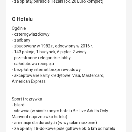
- za opłatą: parasole i leżaki (ok. 20 EUR/komplet)
O Hotelu
Ogólnie
- czterogwiazdkowy
- zadbany
- zbudowany w 1982 r., odnowiony w 2016 r.
- 143 pokoje, 1 budynek, 6 pięter, 2 windy
- przestronne i eleganckie lobby
- całodobowa recepcja
- bezpłatny internet bezprzewodowy
- akceptowane karty kredytowe: Visa, Mastercard,
American Express
Sport i rozrywka
- bilard
- siłownia (w siostrzanym hotelu Be Live Adults Only
Marivent naprzeciwko hotelu)
- animacje dla dorosłych (w wysokim sezonie)
- za opłatą: 18-dołkowe pole golfowe ok. 5 km od hotelu