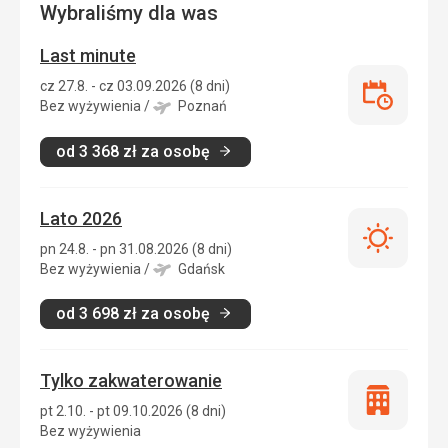
Wybraliśmy dla was
Last minute
cz 27.8. - cz 03.09.2026 (8 dni)
Last
Bez wyżywienia
/
Poznań
minute
od
3 368
zł
za osobę
Lato 2026
Lato
pn 24.8. - pn 31.08.2026 (8 dni)
2026
Bez wyżywienia
/
Gdańsk
od
3 698
zł
za osobę
Tylko zakwaterowanie
Tylko
pt 2.10. - pt 09.10.2026 (8 dni)
zakwatero
Bez wyżywienia