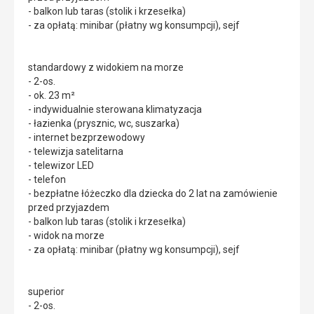
- balkon lub taras (stolik i krzesełka)
- za opłatą: minibar (płatny wg konsumpcji), sejf
standardowy z widokiem na morze
- 2-os.
- ok. 23 m²
- indywidualnie sterowana klimatyzacja
- łazienka (prysznic, wc, suszarka)
- internet bezprzewodowy
- telewizja satelitarna
- telewizor LED
- telefon
- bezpłatne łóżeczko dla dziecka do 2 lat na zamówienie
przed przyjazdem
- balkon lub taras (stolik i krzesełka)
- widok na morze
- za opłatą: minibar (płatny wg konsumpcji), sejf
superior
- 2-os.