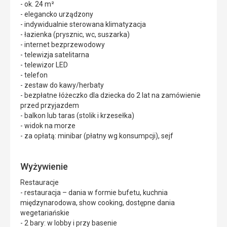
- ok. 24 m²
- elegancko urządzony
- indywidualnie sterowana klimatyzacja
- łazienka (prysznic, wc, suszarka)
- internet bezprzewodowy
- telewizja satelitarna
- telewizor LED
- telefon
- zestaw do kawy/herbaty
- bezpłatne łóżeczko dla dziecka do 2 lat na zamówienie
przed przyjazdem
- balkon lub taras (stolik i krzesełka)
- widok na morze
- za opłatą: minibar (płatny wg konsumpcji), sejf
Wyżywienie
Restauracje
- restauracja – dania w formie bufetu, kuchnia
międzynarodowa, show cooking, dostępne dania
wegetariańskie
- 2 bary: w lobby i przy basenie