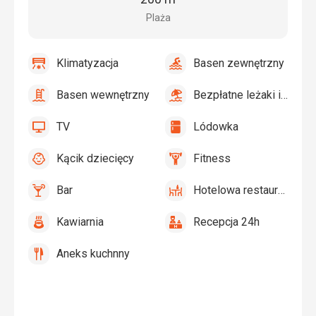
Plaża
Klimatyzacja
Basen zewnętrzny
tak
Klimatyzacja
tak
Basen
zewnętrzny
Basen wewnętrzny
Bezpłatne leżaki i parasole przy basenie
tak
Basen
tak
Bezpłatne
wewnętrzny
leżaki
TV
Lódowka
i
tak
TV
tak
Lódowka
parasole
Kącik dziecięcy
Fitness
przy
tak
Kącik
tak
Fitness
basenie
dziecięcy,
Bar
Hotelowa restauracja
Basen
tak
Bar
tak
Hotelowa
dla
restauracja
Kawiarnia
Recepcja 24h
dzieci
tak
Kawiarnia
tak
Recepcja
24h
Aneks kuchnny
tak
Aneks
kuchnny