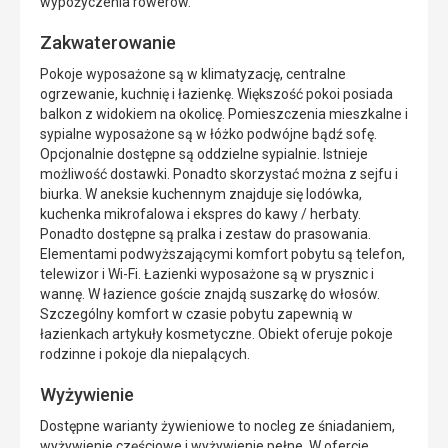
wypożyczenia rowerów.
Zakwaterowanie
Pokoje wyposażone są w klimatyzację, centralne
ogrzewanie, kuchnię i łazienkę. Większość pokoi posiada
balkon z widokiem na okolicę. Pomieszczenia mieszkalne i
sypialne wyposażone są w łóżko podwójne bądź sofę.
Opcjonalnie dostępne są oddzielne sypialnie. Istnieje
możliwość dostawki. Ponadto skorzystać można z sejfu i
biurka. W aneksie kuchennym znajduje się lodówka,
kuchenka mikrofalowa i ekspres do kawy / herbaty.
Ponadto dostępne są pralka i zestaw do prasowania.
Elementami podwyższającymi komfort pobytu są telefon,
telewizor i Wi-Fi. Łazienki wyposażone są w prysznic i
wannę. W łazience goście znajdą suszarkę do włosów.
Szczególny komfort w czasie pobytu zapewnią w
łazienkach artykuły kosmetyczne. Obiekt oferuje pokoje
rodzinne i pokoje dla niepalących.
Wyżywienie
Dostępne warianty żywieniowe to nocleg ze śniadaniem,
wyżywienie częściowe i wyżywienie pełne. W ofercie