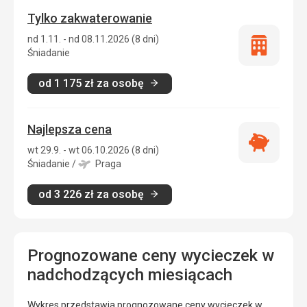
Tylko zakwaterowanie
nd 1.11. - nd 08.11.2026 (8 dni)
Tylko
Śniadanie
zakwatero
od
1 175
zł
za osobę
Najlepsza cena
Najlepsza
wt 29.9. - wt 06.10.2026 (8 dni)
cena
Śniadanie
/
Praga
od
3 226
zł
za osobę
Prognozowane ceny wycieczek w
nadchodzących miesiącach
Wykres przedstawia prognozowane ceny wycieczek w