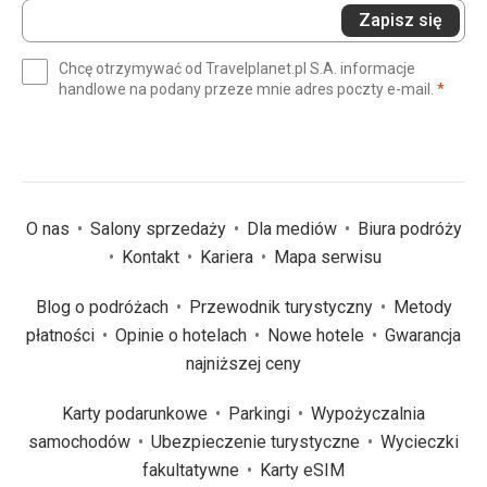
Wprowadź
Zapisz się
swój
e-
Chcę otrzymywać od Travelplanet.pl S.A. informacje
mail
(wym
handlowe na podany przeze mnie adres poczty e-mail.
*
(wymagane)
*
O nas
Salony sprzedaży
Dla mediów
Biura podróży
Kontakt
Kariera
Mapa serwisu
Blog o podróżach
Przewodnik turystyczny
Metody
płatności
Opinie o hotelach
Nowe hotele
Gwarancja
najniższej ceny
Karty podarunkowe
Parkingi
Wypożyczalnia
samochodów
Ubezpieczenie turystyczne
Wycieczki
fakultatywne
Karty eSIM