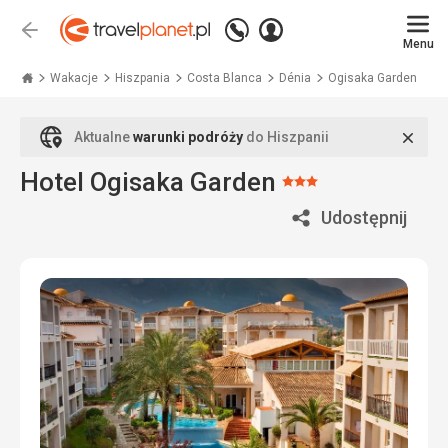
Zadzwoń
Zaloguj
Wstecz
+48
Menu
się
Travelplanet.pl
71
771
Wakacje
Hiszpania
Costa Blanca
Dénia
Ogisaka Garden
76
70
Zamk
Aktualne
warunki podróży
do Hiszpanii
Hotel Ogisaka Garden
Ocena:
3/5
Udostępnij