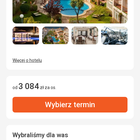
Więcej
Więcej o hotelu
3 084
od
zł
za os.
Wybierz termin
Wybraliśmy dla was