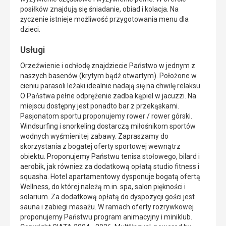
posiłków znajdują się śniadanie, obiad i kolacja. Na
życzenie istnieje możliwość przygotowania menu dla
dzieci.
Usługi
Orzeźwienie i ochłodę znajdziecie Państwo w jednym z
naszych basenów (krytym bądź otwartym). Położone w
cieniu parasoli leżaki idealnie nadają się na chwilę relaksu.
O Państwa pełne odprężenie zadba kąpiel w jacuzzi. Na
miejscu dostępny jest ponadto bar z przekąskami.
Pasjonatom sportu proponujemy rower / rower górski.
Windsurfing i snorkeling dostarczą miłośnikom sportów
wodnych wyśmienitej zabawy. Zapraszamy do
skorzystania z bogatej oferty sportowej wewnątrz
obiektu. Proponujemy Państwu tenisa stołowego, bilard i
aerobik, jak również za dodatkową opłatą studio fitness i
squasha. Hotel apartamentowy dysponuje bogatą ofertą
Wellness, do której należą m.in. spa, salon piękności i
solarium. Za dodatkową opłatą do dyspozycji gości jest
sauna i zabiegi masażu. W ramach oferty rozrywkowej
proponujemy Państwu program animacyjny i miniklub.