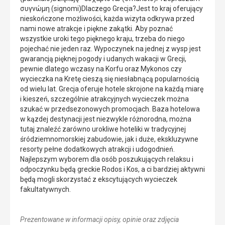
συγνώμη (signomi)Dlaczego Grecja?Jest to kraj oferujący
nieskończone możliwości, każda wizyta odkrywa przed
nami nowe atrakcje i piękne zakątki. Aby poznać
wszystkie uroki tego pięknego kraju, trzeba do niego
pojechać nie jeden raz. Wypoczynek na jednej z wysp jest
gwarancją pięknej pogody i udanych wakacji w Grecji,
pewnie dlatego wczasy na Korfu oraz Mykonos czy
wycieczka na Kretę cieszą się niesłabnącą popularnością
od wielu lat. Grecja oferuje hotele skrojone na każdą miarę
i kieszeń, szczególnie atrakcyjnych wycieczek można
szukać w przedsezonowych promocjach. Baza hotelowa
w kązdej destynacji jest niezwykle różnorodna, można
tutaj znaleźć zarówno urokliwe hoteliki w tradycyjnej
śródziemnomorskiej zabudowie, jak i duże, ekskluzywne
resorty pełne dodatkowych atrakcji i udogodnień.
Najlepszym wyborem dla osób poszukujących relaksu i
odpoczynku będą greckie Rodos i Kos, a ci bardziej aktywni
będą mogli skorzystać z ekscytujących wycieczek
fakultatywnych.
Prezentowane w informacji opisy, opinie oraz zdjęcia