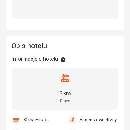
Opis hotelu
Informacje o hotelu
Informacje
Odległość
od
plaży
3 km
Plaża
Klimatyzacja
Basen zewnętrzny
tak
Klimatyzacja
tak
Basen
zewnętrzny