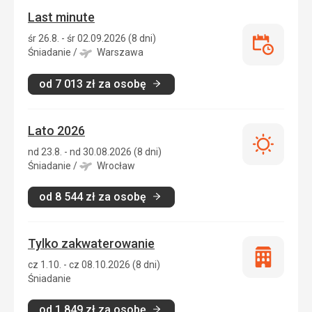
Last minute
śr 26.8. - śr 02.09.2026 (8 dni)
Last
Śniadanie
/
Warszawa
minute
od
7 013
zł
za osobę
Lato 2026
Lato
nd 23.8. - nd 30.08.2026 (8 dni)
2026
Śniadanie
/
Wrocław
od
8 544
zł
za osobę
Tylko zakwaterowanie
Tylko
cz 1.10. - cz 08.10.2026 (8 dni)
zakwatero
Śniadanie
od
1 849
zł
za osobę