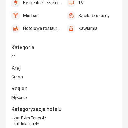
Bezpłatne leżaki i parasole przy basenie
TV
tak
Bezpłatne
tak
TV
leżaki
Minibar
Kącik dziecięcy
i
tak
Minibar,
tak
Kącik
parasole
Bar
dziecięcy
Hotelowa restauracja
Kawiarnia
przy
tak
Hotelowa
tak
Kawiarnia
basenie
restauracja
Kategoria
4*
Kraj
Grecja
Region
Mykonos
Kategoryzacja hotelu
- kat. Exim Tours 4*
- kat. lokalna 4*