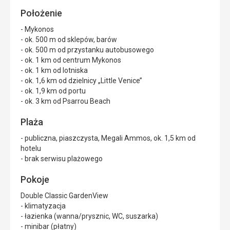
Położenie
- Mykonos
- ok. 500 m od sklepów, barów
- ok. 500 m od przystanku autobusowego
- ok. 1 km od centrum Mykonos
- ok. 1 km od lotniska
- ok. 1,6 km od dzielnicy „Little Venice’’
- ok. 1,9 km od portu
- ok. 3 km od Psarrou Beach
Plaża
- publiczna, piaszczysta, Megali Ammos, ok. 1,5 km od
hotelu
- brak serwisu plażowego
Pokoje
Double Classic GardenView
- klimatyzacja
- łazienka (wanna/prysznic, WC, suszarka)
- minibar (płatny)