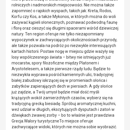
rolniczych i nadmorskich miejscowości. Nie można także
zapomnieć o rajskich wyspach, takich jak: Kreta, Rodos,
Korfu czy Kos, a także Mykonos, w których można do woli
zażywać kąpieli słonecznych, poznawać podwodną faunę
i florę oraz cieszyć się długimi spacerami wśród dziewiczej
natury. Ten region oferuje nie tylko niezapomniany
wypoczynek w zachwycających okolicznościach przyrody,
ale także pozwala na podróż po niezwykle interesujących
kartach historii. Postaw nogę w miejscu gdzie ważyły się
losy współczesnego świata – bitwy nie istniejących już
mocarstw, spory filozoficzne między Platonem i
Arystotelesem, a także pierwsze rządy ludu. Będzie to
niezwykła wyprawa pośród kamiennych ulic, tradycyjnej
białej zabudowy iskrzącej się w promieniach słońca i
zabytków zapierających dech w piersiach. A gdy słońce
już zajdzie, a Twój umysł będzie miał dość myśli
krążących wokół zamierzchłych czasów, wybierz się na
tradycyjną grecką biesiadę. Spróbuj aromatycznej kuchni,
weź udział w długich, ekscytujących dysputach i zatoń w
dźwiękach żwawej zorby – bo to właśnie jest prawdziwa
Grecja.Walory turystyczneTo miejsce oferuje
zachwycające widoki, których nie można sobie wyobrazić.