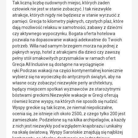
Tak liczną liczbę cudownych miejsc, których żaden
człowiek nie jest w stanie zobaczyć. I tak niezwykle
atrakcje, których nigdy nie będziesz w stanie wyrzucić z
pamięci. Grecja to kilometry pięknych, czystych plaż, które
dają możliwość relaksu w samotności, zabawy z dziećmi
czy aktywnego wypoczynku. Bogata oferta hotelowa
pozwala na dopasowanie wakacji adekwatnie do Twoich
potrzeb. Willa nad samym brzegiem morza na jednej z
pięknych wysp, hotel z atrakcjami dla dzieci czy zawszę
pełny stół smakowitych przysmaków w ramach ofert
Grecja All Inclusive są dostępne na wyciągnięcie
ręki.Podczas wakacji na części kontynentalnej koniecznie
wybierz się na wycieczkę do antycznych świątyń, aby na
własne oczy zobaczyć niezwykłe perły architektury,
będący miejscem spotkań wyznawców ze starożytnymi
bóstwami greckimi.Niezwykłe wakacje w Grecji oferują
również liczne wyspy, na których nie sposób się nudzić.
Wyspy greckie są tak liczne, że niemal niepoliczalne,
ocenia się, że istnieje ich około 2500, z czego tylko 200 jest
zamieszkałe. Podzielone są na kilka archipelagów, a każdy
z nich jest niezwykły pod względem krajobrazu i unikalny
na skalę światową. Wyspy Sarońskie znajdują się najbliżej