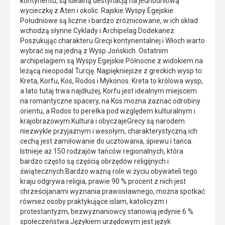
kontynentu, są idealną destynacją na jednodniową
wycieczkę z Aten i okolic. Rajskie Wyspy Egejskie
Południowe są liczne i bardzo zróżnicowane, w ich skład
wchodzą słynne Cyklady i Archipelag Dodekanez.
Poszukując charakteru Grecji kontynentalnej i Włoch warto
wybrać się na jedną z Wysp Jońskich. Ostatnim
archipelagiem są Wyspy Egejskie Północne z widokiem na
leżącą nieopodal Turcję. Najpiękniejsze z greckich wysp to:
Kreta, Korfu, Kos, Rodos i Mykonos. Kreta to królowa wysp,
a lato tutaj trwa najdłużej, Korfu jest idealnym miejscem
na romantyczne spacery, na Kos można zaznać odrobiny
orientu, a Rodos to perełka pod względem kulturalnym i
krajobrazowym.Kultura i obyczajeGrecy są narodem
niezwykle przyjaznym i wesołym, charakterystyczną ich
cechą jest zamiłowanie do ucztowania, śpiewu i tańca.
Istnieje aż 150 rodzajów tańców regionalnych, która
bardzo często są częścią obrzędów religijnych i
świątecznych.Bardzo ważną role w życiu obywateli tego
kraju odgrywa religia, prawie 90 % procent z nich jest
chrześcijanami wyznania prawosławnego, można spotkać
również osoby praktykujące islam, katolicyzm i
protestantyzm, bezwyznaniowcy stanowią jedynie 6 %
społeczeństwa.Językiem urzędowym jest język