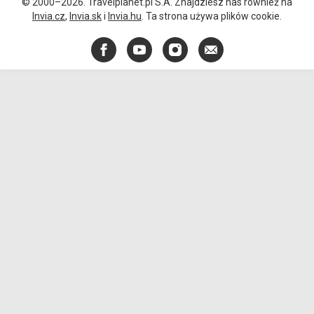
© 2000–2026. Travelplanet.pl S.A. Znajdziesz nas również na
Invia.cz
,
Invia.sk
i
Invia.hu
. Ta strona używa plików cookie.
Facebook
YouTube
Instagram
E-
mail