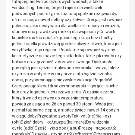
tutaj żeglarstwo po lazurowych wodach, a także
windsurfing. Ten region jest rajem dla wielbicieli
podwodnych podróży, można tutaj spotkać rozgwiazdy,
ośmiornice, a nawet delfiny czy żółwie. Grecja jest również
polecana jako destynacja dla wielbicieli mocnych wrażeń,
stanowi ona prawdziwą mekką dla wspinaczy.Co warto
kupićNie można opuścić granic tego kraju bez choćby
jednej butelki prawdziwej greckiej oliwy z oliwek, która jest
wizytówką tego regionu. Popularne są również wyroby
kosmetyczne na bazie tego składnika, takie jak mydło czy
balsam oraz grzebień z drzewa oliwnego. Doskonała
pamiątką jest ręcznie malowana ceramika - waza, talerz
czy misa w antyckie wzory przez lata będzie ozdobą
domu, przypominającą niezwykłe wakacje.PogodaW
Grecji panuje klimat śródziemnomorski – gorące i suche
lato oraz łagodna i deszczowa zima. W czasie sezonu,
który trwa od czerwca do września temperatura
powietrza osiąga od 26 do ponad 30 stopni. Woda jest
niemal tak samo ciepła, a słońce świeci nawet 14 godzin
w ciągu doby.Przydatne zwrotyTak- ναι (ne)Nie - όχι
(ohi)Dzień dobry - καλημέρα (kalimera)Do widzenia -
αντίο (adio)Cześć - γεια σου (ja su)Proszę - παρακαλώ
(parakalo)Dziękuję - ευχαριστώ (efharisto)Przepraszam -