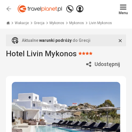
Zadzwoń
Zaloguj
Wstecz
+48
Menu
się
Travelplanet.pl
71
771
Wakacje
Grecja
Mykonos
Mykonos
Livin Mykonos
76
70
Zamk
Aktualne
warunki podróży
do Grecji
Hotel Livin Mykonos
Ocena:
4/5
Udostępnij