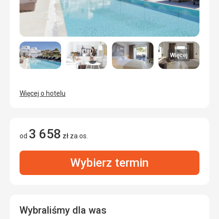
Więcej
Więcej o hotelu
3 658
od
zł
za os.
Wybierz termin
Wybraliśmy dla was