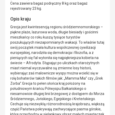
Cena zawiera bagaż podręczny 8 kg oraz bagaż
rejestrowany 23 kg.
Opis kraju
Grecja jest kwintesencją regionu śródziemnomorskiego –
piękne plaże, lazurowa woda, długie biesiady i gościnni
mieszkańcy co roku kuszą tysiące turystów
poszukujących niezapomnianych wakacji. To właśnie tutaj
swój początek miała kultura współczesnej cywilizacji
europejskiej, narodziła się demokracja i filozofia, a z
pieniących się fal wyłoniła się najpiękniejsza kobieta na
świecie – Afrodyta. Stąpając po uliczkach starożytnych
miast niemal wyczuwalne są zmienne losy historii,
wybierając zaś malownicze wyspy można wcielić się w
rolę bohaterów takich filmów jak: „Mamma Mia” czy „Grek
Zorba”.Grecja to pełen słońca kraj położony na
południowym krańcu Półwyspu Bałkańskiego o
niesamowicie długiej linii brzegowej z dostępem do Morza
Śródziemnego, Jońskiego, Egejskiego i Kreteńskiego.
Cechuje się niezwykłą różnorodnością krajobrazu, większą
część Państwa pokrywają zachwycające pasma górskie,
które przechodzą w sielankowy obraz małych miasteczek