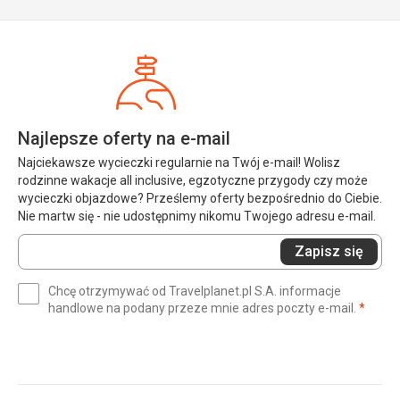
Najlepsze oferty na e-mail
Najciekawsze wycieczki regularnie na Twój e-mail! Wolisz
rodzinne wakacje all inclusive, egzotyczne przygody czy może
wycieczki objazdowe? Prześlemy oferty bezpośrednio do Ciebie.
Nie martw się - nie udostępnimy nikomu Twojego adresu e-mail.
Wprowadź
Zapisz się
swój
e-
Chcę otrzymywać od Travelplanet.pl S.A. informacje
mail
(wym
handlowe na podany przeze mnie adres poczty e-mail.
*
(wymagane)
*