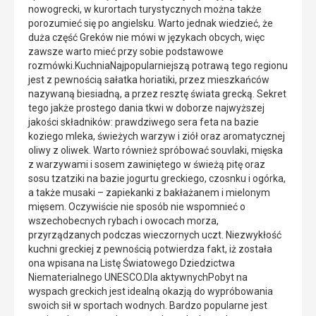
nowogrecki, w kurortach turystycznych można także
porozumieć się po angielsku. Warto jednak wiedzieć, że
duża część Greków nie mówi w językach obcych, więc
zawsze warto mieć przy sobie podstawowe
rozmówki.KuchniaNajpopularniejszą potrawą tego regionu
jest z pewnością sałatka horiatiki, przez mieszkańców
nazywaną biesiadną, a przez resztę świata grecką. Sekret
tego jakże prostego dania tkwi w doborze najwyższej
jakości składników: prawdziwego sera feta na bazie
koziego mleka, świeżych warzyw i ziół oraz aromatycznej
oliwy z oliwek. Warto również spróbować souvlaki, mięska
z warzywami i sosem zawiniętego w świeżą pitę oraz
sosu tzatziki na bazie jogurtu greckiego, czosnku i ogórka,
a także musaki – zapiekanki z bakłażanem i mielonym
mięsem. Oczywiście nie sposób nie wspomnieć o
wszechobecnych rybach i owocach morza,
przyrządzanych podczas wieczornych uczt. Niezwykłość
kuchni greckiej z pewnością potwierdza fakt, iż została
ona wpisana na Listę Światowego Dziedzictwa
Niematerialnego UNESCO.Dla aktywnychPobyt na
wyspach greckich jest idealną okazją do wypróbowania
swoich sił w sportach wodnych. Bardzo popularne jest