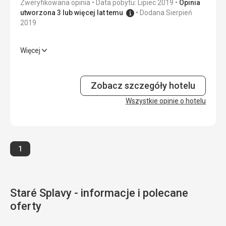
Zweryfikowana opinia
Data pobytu: Lipiec 2019
Opinia
Okolica
5,0
/ 5
utworzona 3 lub więcej lat temu
Dodana Sierpień
2019
Usługi
2,0
/ 5
Więcej
Cena
5,0
/ 5
Wyżywienie
5,0
/ 5
Zakwaterowanie
5,0
/ 5
Zobacz szczegóły hotelu
Okolica
Wszystkie opinie o hotelu
5,0
/ 5
Usługi
5,0
/ 5
Cena
5,0
/ 5
Strona
1
Staré Splavy - informacje i polecane
oferty