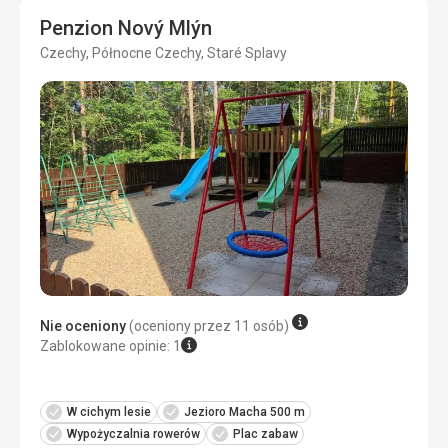
Cena
3,0
/ 5
Penzion Nový Mlýn
Czechy, Północne Czechy, Staré Splavy
Nie oceniony
(oceniony przez 11 osób)
Zablokowane opinie: 1
W cichym lesie
Jezioro Macha 500 m
Wypożyczalnia rowerów
Plac zabaw