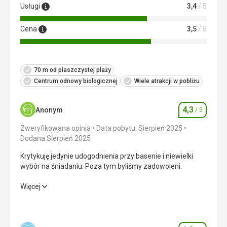
Usługi
3,4
/ 5
Cena
3,5
/ 5
70 m od piaszczystej plaży
Centrum odnowy biologicznej
Wiele atrakcji w pobliżu
4,3
Anonym
/ 5
Ocena
Zweryfikowana opinia
Data pobytu: Sierpień 2025
Dodana Sierpień 2025
Krytykuję jedynie udogodnienia przy basenie i niewielki
wybór na śniadaniu. Poza tym byliśmy zadowoleni.
Krytykuję jedynie udogodnienia przy basenie i niewielki
Więcej
wybór na śniadaniu. Poza tym byliśmy zadowoleni.
Wyżywienie
2,0
/ 5