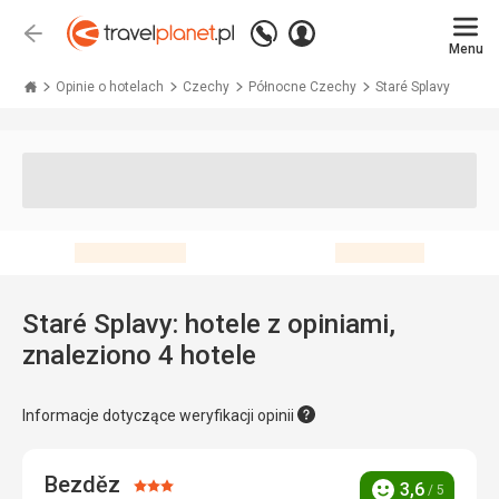
Zadzwoń
Zaloguj
Wstecz
+48 71 771 76 55
Menu
się
Travelplanet.pl
Opinie o hotelach
Czechy
Północne Czechy
Staré Splavy
Staré Splavy: hotele z opiniami,
znaleziono 4 hotele
Informacje dotyczące weryfikacji opinii
Bezděz
Ocena:
3,6
/ 5