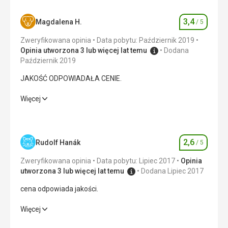
3,4
Magdalena H.
/ 5
Ocena
Zweryfikowana opinia
Data pobytu: Październik 2019
Opinia utworzona 3 lub więcej lat temu
Dodana
Październik 2019
JAKOŚĆ ODPOWIADAŁA CENIE.
JAKOŚĆ ODPOWIADAŁA CENIE.
Więcej
Wyżywienie
3,0
/ 5
Zakwaterowanie
3,0
/ 5
2,6
Rudolf Hanák
/ 5
Ocena
Okolica
4,0
/ 5
Zweryfikowana opinia
Data pobytu: Lipiec 2017
Opinia
utworzona 3 lub więcej lat temu
Dodana Lipiec 2017
Usługi
3,0
/ 5
cena odpowiada jakości.
Cena
3,0
/ 5
cena odpowiada jakości.
Więcej