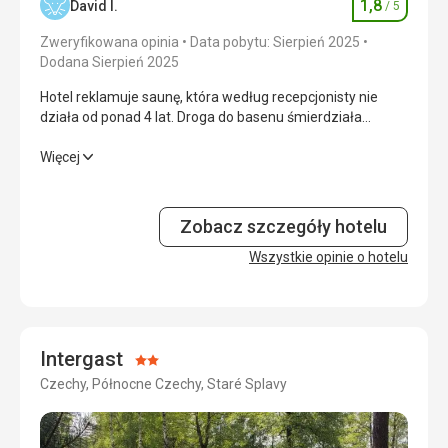
1,8
David I.
/ 5
Ocena
Zakwaterowanie
5,0
/ 5
Zweryfikowana opinia
Data pobytu: Sierpień 2025
Okolica
4,0
/ 5
Dodana Sierpień 2025
Hotel reklamuje saunę, która według recepcjonisty nie
Usługi
4,0
/ 5
działa od ponad 4 lat. Droga do basenu śmierdziała
stęchlizną. A korytarz był dość nieprzyjemny. Woda w
Cena
5,0
/ 5
basenie była już chłodna.
Hotel reklamuje saunę, która według recepcjonisty nie
Więcej
działa od ponad 4 lat. Droga do basenu śmierdziała
stęchlizną. A korytarz był dość nieprzyjemny. Woda w
basenie była już chłodna.
Zobacz szczegóły hotelu
Wyżywienie
Wszystkie opinie o hotelu
1,0
/ 5
Zakwaterowanie
1,0
/ 5
Okolica
4,0
/ 5
Intergast
Ocena:
Usługi
1,0
/ 5
Czechy, Północne Czechy, Staré Splavy
2/5
Cena
1,0
/ 5