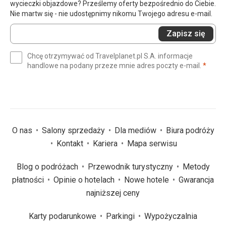
wycieczki objazdowe? Prześlemy oferty bezpośrednio do Ciebie.
Nie martw się - nie udostępnimy nikomu Twojego adresu e-mail.
Wprowadź
Zapisz się
swój
e-
Chcę otrzymywać od Travelplanet.pl S.A. informacje
mail
(wym
handlowe na podany przeze mnie adres poczty e-mail.
*
(wymagane)
*
O nas
Salony sprzedaży
Dla mediów
Biura podróży
Kontakt
Kariera
Mapa serwisu
Blog o podróżach
Przewodnik turystyczny
Metody
płatności
Opinie o hotelach
Nowe hotele
Gwarancja
najniższej ceny
Karty podarunkowe
Parkingi
Wypożyczalnia