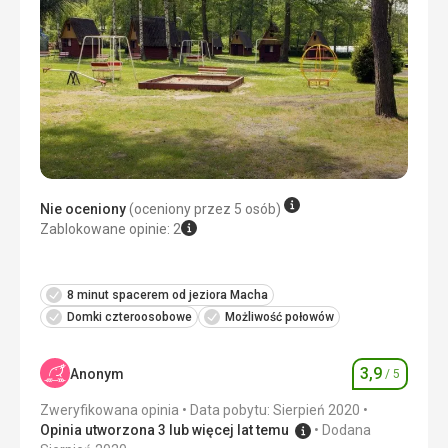
Plaża
Zapłaciłem od razu w hotelu, ale było super.
Wyżywienie
Monotonne śniadanie.
Zakwaterowanie
Pokoje są świetne,
Ta recenzja została automatycznie przetłumaczona za
pomocą Google Translate
Nie oceniony
(oceniony przez 5 osób)
Zablokowane opinie: 2
8 minut spacerem od jeziora Macha
Domki czteroosobowe
Możliwość połowów
3,9
Anonym
/ 5
Ocena
Zweryfikowana opinia
Data pobytu: Sierpień 2020
Opinia utworzona 3 lub więcej lat temu
Dodana