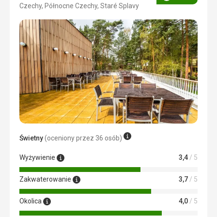
Ocena
Czechy, Północne Czechy, Staré Splavy
3/5
Świetny
(oceniony przez 36 osób)
Wyżywienie
3,4
/ 5
Zakwaterowanie
3,7
/ 5
Okolica
4,0
/ 5