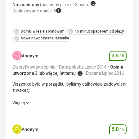
Nie oceniony
(oceniony przez 13 osób)
Zablokowane opinie: 6
Domki w lesie sosnowym
15 minut spacerem od plaży
Nowa nowoczesna łazienka
3,5
Anonym
/ 5
Ocena
Zweryfikowana opinia
Data pobytu: Lipiec 2016
Opinia
utworzona 3 lub więcej lat temu
Dodana Lipiec 2016
Wszystko było w porządku, byliśmy całkowicie zadowoleni
z wakacji.
Wszystko było w porządku, byliśmy całkowicie zadowoleni
Więcej
z wakacji.
Wyżywienie
2,0
/ 5
5,0
Anonym
/ 5
Ocena
Zakwaterowanie
2,0
/ 5