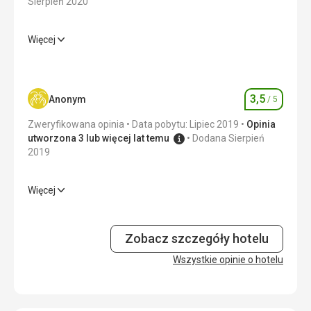
Sierpień 2020
Więcej
Wyżywienie
5,0
/ 5
Zakwaterowanie
3,0
/ 5
3,5
Anonym
/ 5
Ocena
Okolica
5,0
/ 5
Zweryfikowana opinia
Data pobytu: Lipiec 2019
Opinia
Usługi
1,0
/ 5
utworzona 3 lub więcej lat temu
Dodana Sierpień
2019
Cena
5,0
/ 5
Więcej
Wyżywienie
3,0
/ 5
Zakwaterowanie
3,0
/ 5
Zobacz szczegóły hotelu
Okolica
Wszystkie opinie o hotelu
3,0
/ 5
Usługi
3,0
/ 5