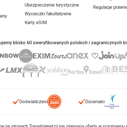
Ubezpieczenie turystyczne
Regulacje prawn
Wycieczki fakultatywne
ceny
Karty eSIM
jemy blisko 60 zweryfikowanych polskich i zagranicznych b
Doświadczeni
Doceniani
ne na stronach Travelplanet.pl nie stanowią oferty w rozumieni