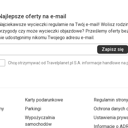
Najlepsze oferty na e-mail
Najciekawsze wycieczki regularnie na Twój e-mail! Wolisz rodzin
przygody czy może wycieczki objazdowe? Prześlemy oferty bezp
nie udostępnimy nikomu Twojego adresu e-mail.
Wprowadź
Zapisz się
swój
e-
Chcę otrzymywać od Travelplanet.pl S.A. informacje handlowe na 
mail
(wymagane)
Karty podarunkowe
Regulamin stron
ny
Parkingi
Ochrona danych
Wypożyczalnia
Ustawienia prywa
samochodów
Informacje o AD