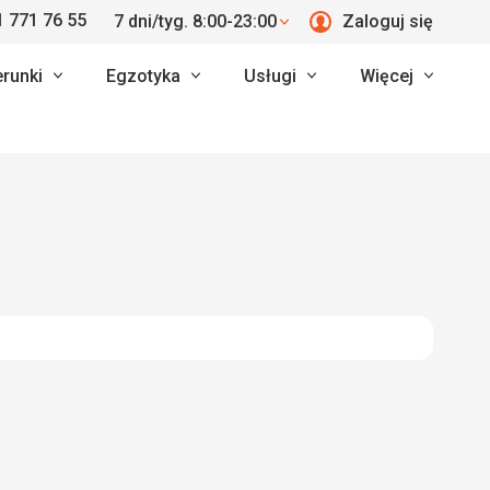
 771 76 55
7 dni/tyg. 8:00-23:00
Zaloguj się
erunki
Egzotyka
Usługi
Więcej