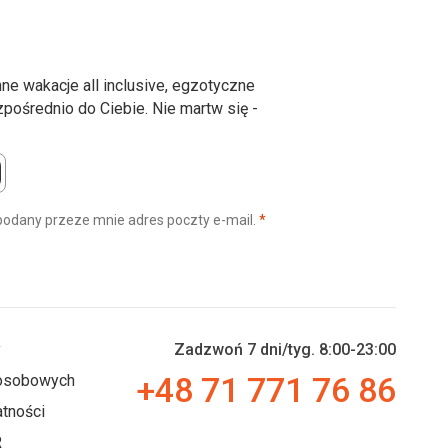
ne wakacje all inclusive, egzotyczne
ośrednio do Ciebie. Nie martw się -
(wymagane)
podany przeze mnie adres poczty e-mail.
*
y
Zadzwoń 7 dni/tyg. 8:00-23:00
+48 71 771 76 86
 osobowych
tności
R