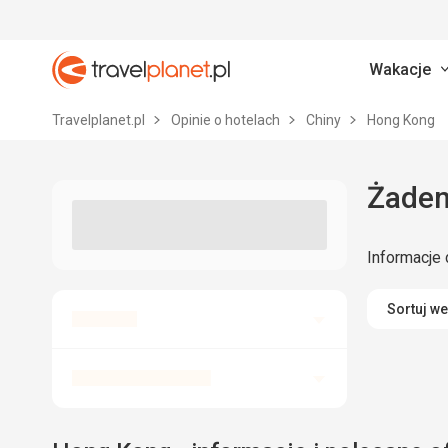
Wakacje
Travelplanet.pl
Travelplanet.pl
Opinie o hotelach
Chiny
Hong Kong
Żaden
Informacje 
Sortuj w