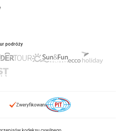
e
iur podróży
Zweryfikowani
u przepisów kodeksu cywilnego.