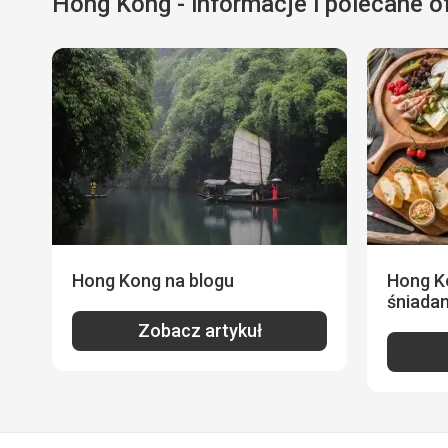
Hong Kong - informacje i polecane o
Hong Kong na blogu
Hong Ko
śniada
Zobacz artykuł