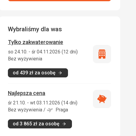
Wybraliśmy dla was
Tylko zakwaterowanie
so 24.10. - śr 04.11.2026 (12 dni)
Tylko
Bez wyżywienia
zakwaterowani
od
439
zł
za osobę
Najlepsza cena
Najlepsza
śr 21.10. - wt 03.11.2026 (14 dni)
cena
Bez wyżywienia
/
Praga
od
3 865
zł
za osobę