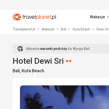
Wakacje
Travelplanet.pl
Travelplanet.pl
Wakacje
Bali
Kuta Beach
Dewi Sri
Aktualne
warunki podróży
do Wyspy Bali
Hotel Dewi Sri
Ocena:
Bali, Kuta Beach
2/5