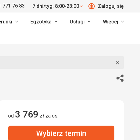
 771 76 83
7 dni/tyg. 8:00-23:00
Zaloguj się
erunki
Egzotyka
Usługi
Więcej
Zamknij
Udostępn
3 769
od
zł
za os.
Wybierz termin