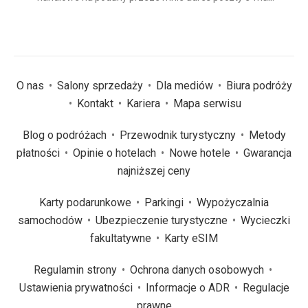
(wymagane)
*
O nas
Salony sprzedaży
Dla mediów
Biura podróży
Kontakt
Kariera
Mapa serwisu
Blog o podróżach
Przewodnik turystyczny
Metody
płatności
Opinie o hotelach
Nowe hotele
Gwarancja
najniższej ceny
Karty podarunkowe
Parkingi
Wypożyczalnia
samochodów
Ubezpieczenie turystyczne
Wycieczki
fakultatywne
Karty eSIM
Regulamin strony
Ochrona danych osobowych
Ustawienia prywatności
Informacje o ADR
Regulacje
prawne