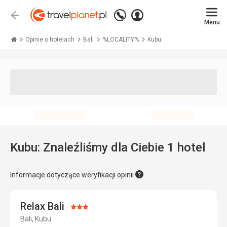
Zadzwoń
Zaloguj
Wstecz
+48 71 771 76 55
Menu
się
Travelplanet.pl
Opinie o hotelach
Bali
%LOCALITY%
Kubu
Kubu: Znaleźliśmy dla Ciebie 1 hotel
Informacje dotyczące weryfikacji opinii
Relax Bali
Ocena:
Bali, Kubu
3/5