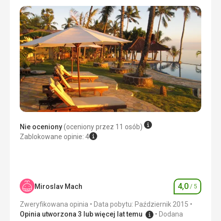
Nie oceniony
(oceniony przez 11 osób)
Zablokowane opinie: 4
4,0
Miroslav Mach
/ 5
Ocena
Zweryfikowana opinia
Data pobytu: Październik 2015
Opinia utworzona 3 lub więcej lat temu
Dodana