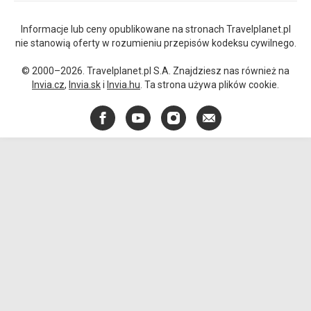
Informacje lub ceny opublikowane na stronach Travelplanet.pl
nie stanowią oferty w rozumieniu przepisów kodeksu cywilnego.
© 2000–2026. Travelplanet.pl S.A. Znajdziesz nas również na
Invia.cz
,
Invia.sk
i
Invia.hu
. Ta strona używa plików cookie.
Facebook
YouTube
Instagram
E-
mail