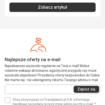
Zakwaterowanie
Zobacz artykuł
Zakwaterowanie doskonałe, bardzo stylowe. Kompleks
ośrodka świetnie zaprojektowany, zbudowany i
utrzymany. Widać rękę architekta.
Usługi
Usługi ośrodka wzorowe, doskonała atmosfera,
uprzejmość i podejście personelu. Możliwość
wypożyczenia sprzętu do nurkowania, skutera, pojazdu.
Ośrodek organizuje również wycieczki poznawcze po
okolicy.
Ta recenzja została automatycznie przetłumaczona za
Najlepsze oferty na e-mail
pomocą Google Translate
Najciekawsze wycieczki regularnie na Twój e-mail! Wolisz
rodzinne wakacje all inclusive, egzotyczne przygody czy może
wycieczki objazdowe? Prześlemy oferty bezpośrednio do Ciebie.
Nie martw się - nie udostępnimy nikomu Twojego adresu e-mail.
Wprowadź
Zapisz się
swój
e-
Chcę otrzymywać od Travelplanet.pl S.A. informacje
mail
(wym
handlowe na podany przeze mnie adres poczty e-mail.
*