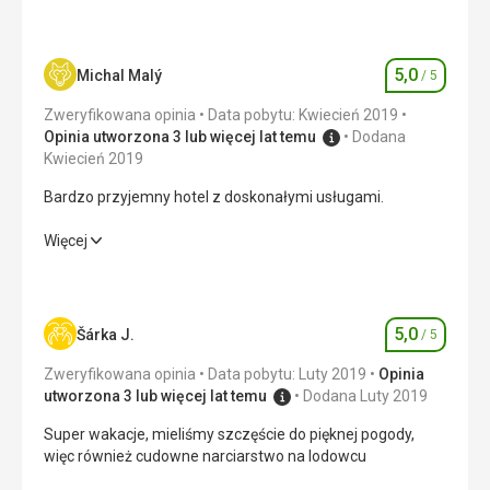
zaskoczyło, to fakt, że w hotelu nie przyjmują kart!!! Na
szczęście przy Stubaier Gletscher i Schlick 2000 są
bankomaty.
5,0
Michal Malý
/ 5
Ocena
Usługi
Brakuje płatności kartą, poza tym byliśmy zadowoleni. Nie
Zweryfikowana opinia
Data pobytu: Kwiecień 2019
korzystaliśmy z sauny, ponieważ do skipasu masz
Opinia utworzona 3 lub więcej lat temu
Dodana
darmowy wstęp do lokalnego basenu. Jest tam
Kwiecień 2019
zjeżdżalnia, basen kryty i świat saun, gdzie w niedzielę
Bardzo przyjemny hotel z doskonałymi usługami.
wstęp jest bezpłatny.
Ta recenzja została automatycznie przetłumaczona za
Bardzo przyjemny hotel z doskonałymi usługami.
Więcej
pomocą Google Translate
Wyżywienie
5,0
/ 5
Zakwaterowanie
5,0
/ 5
5,0
Šárka J.
/ 5
Ocena
Usługi
5,0
/ 5
Zweryfikowana opinia
Data pobytu: Luty 2019
Opinia
utworzona 3 lub więcej lat temu
Dodana Luty 2019
Sport
5,0
/ 5
Super wakacje, mieliśmy szczęście do pięknej pogody,
więc również cudowne narciarstwo na lodowcu
Cena
5,0
/ 5