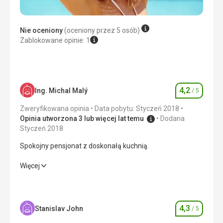
Super
Ta recenzja została automatycznie przetłumaczona za
pomocą Google Translate
Nie oceniony
(oceniony przez 5 osób)
Zablokowane opinie: 1
4,2
Ing. Michal Malý
/ 5
Ocena
Zweryfikowana opinia
Data pobytu: Styczeń 2018
Opinia utworzona 3 lub więcej lat temu
Dodana
Styczeń 2018
Spokojny pensjonat z doskonałą kuchnią.
Spokojny pensjonat z doskonałą kuchnią.
Więcej
Wyżywienie
5,0
/ 5
Zakwaterowanie
5,0
/ 5
4,3
Stanislav John
/ 5
Ocena