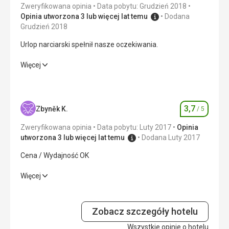
Zweryfikowana opinia
Data pobytu: Grudzień 2018
Opinia utworzona 3 lub więcej lat temu
Dodana
Grudzień 2018
Urlop narciarski spełnił nasze oczekiwania.
Urlop narciarski spełnił nasze oczekiwania.
Więcej
Wyżywienie
5,0
/ 5
Zakwaterowanie
5,0
/ 5
3,7
Zbyněk K.
/ 5
Ocena
Okolica
4,0
/ 5
Zweryfikowana opinia
Data pobytu: Luty 2017
Opinia
utworzona 3 lub więcej lat temu
Dodana Luty 2017
Usługi
3,0
/ 5
Cena / Wydajność OK
Cena
4,0
/ 5
Cena / Wydajność OK
Więcej
Wyżywienie
4,0
/ 5
Plaża
Ośrodki narciarskie były podczas naszej wizyty otwarte
Zobacz szczegóły hotelu
Zakwaterowanie
2,0
/ 5
dwa. Schlick 2000 i Stubaier Gletscher. Mam mieszane
Wszystkie opinie o hotelu
uczucia co do tych ośrodków. Nie rozumiem, jak ktoś może