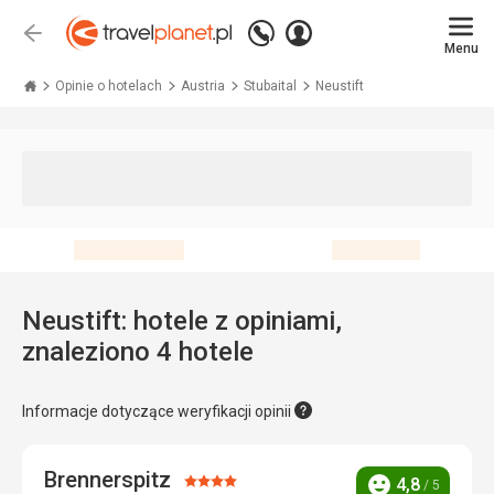
Zadzwoń
Zaloguj
Wstecz
+48 71 771 76 55
Menu
się
Travelplanet.pl
Opinie o hotelach
Austria
Stubaital
Neustift
Neustift: hotele z opiniami,
znaleziono 4 hotele
Informacje dotyczące weryfikacji opinii
Brennerspitz
Ocena:
4,8
/ 5