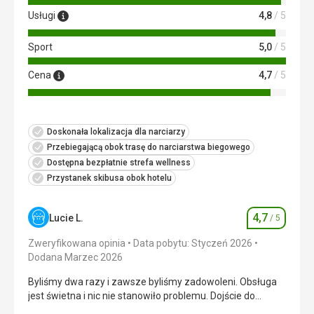
Usługi
4,8
/ 5
Sport
5,0
/ 5
Cena
4,7
/ 5
Doskonała lokalizacja dla narciarzy
Przebiegającą obok trasę do narciarstwa biegowego
Dostępna bezpłatnie strefa wellness
Przystanek skibusa obok hotelu
4,7
Lucie L.
/ 5
Ocena
Zweryfikowana opinia
Data pobytu: Styczeń 2026
Dodana Marzec 2026
Byliśmy dwa razy i zawsze byliśmy zadowoleni. Obsługa
jest świetna i nic nie stanowiło problemu. Dojście do
lodowca zajmuje 20 minut, więc jest łatwo.