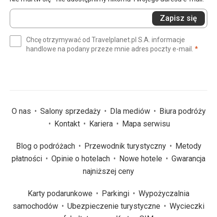
Wprowadź
Zapisz się
swój
e-
Chcę otrzymywać od Travelplanet.pl S.A. informacje
mail
(wym
handlowe na podany przeze mnie adres poczty e-mail.
*
(wymagane)
*
O nas
Salony sprzedaży
Dla mediów
Biura podróży
Kontakt
Kariera
Mapa serwisu
Blog o podróżach
Przewodnik turystyczny
Metody
płatności
Opinie o hotelach
Nowe hotele
Gwarancja
najniższej ceny
Karty podarunkowe
Parkingi
Wypożyczalnia
samochodów
Ubezpieczenie turystyczne
Wycieczki