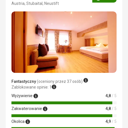
Ocena
Austria, Stubaital, Neustift
4/5
Fantastyczny
(oceniony przez 37 osób)
Zablokowane opinie: 1
Wyżywienie
4,8
/ 5
Zakwaterowanie
4,8
/ 5
Okolica
4,9
/ 5