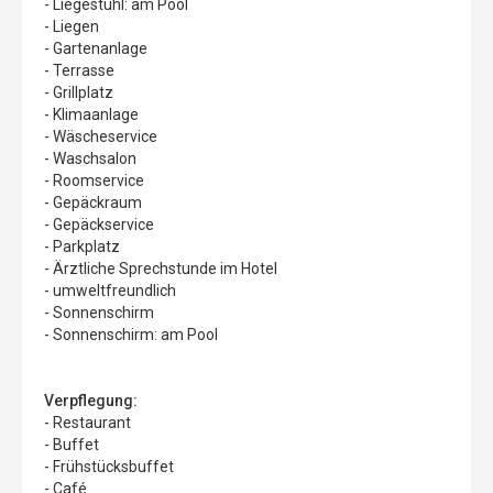
- Liegestuhl: am Pool
- Liegen
- Gartenanlage
- Terrasse
- Grillplatz
- Klimaanlage
- Wäscheservice
- Waschsalon
- Roomservice
- Gepäckraum
- Gepäckservice
- Parkplatz
- Ärztliche Sprechstunde im Hotel
- umweltfreundlich
- Sonnenschirm
- Sonnenschirm: am Pool
Verpflegung:
- Restaurant
- Buffet
- Frühstücksbuffet
- Café