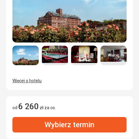
Więcej
Więcej o hotelu
6 260
od
zł
za os.
Wybierz termin