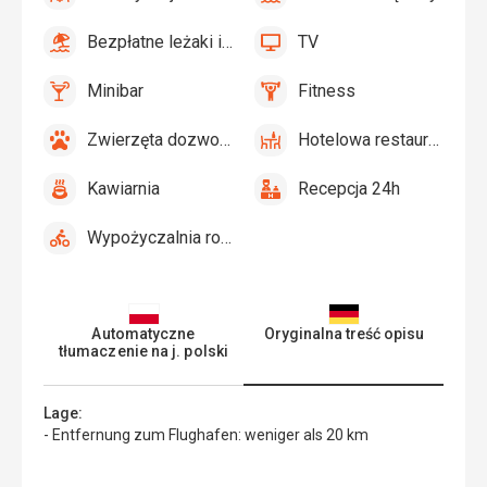
tak
Klimatyzacja
tak
Basen
zewnętrzny
Bezpłatne leżaki i parasole przy basenie
TV
tak
Bezpłatne
tak
TV
leżaki
Minibar
Fitness
i
tak
Minibar,
tak
Fitness
parasole
Bar
Zwierzęta dozwolone
Hotelowa restauracja
przy
tak
Zwierzęta
tak
Hotelowa
basenie
dozwolone
restauracja
Kawiarnia
Recepcja 24h
tak
Kawiarnia
tak
Recepcja
24h
Wypożyczalnia rowerów
tak
Wypożyczalnia
rowerów
Automatyczne
Oryginalna treść opisu
tłumaczenie na j. polski
Lage:
- Entfernung zum Flughafen: weniger als 20 km