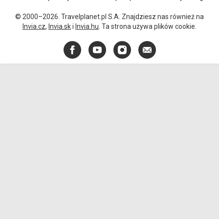
© 2000–2026. Travelplanet.pl S.A. Znajdziesz nas również na
Invia.cz
,
Invia.sk
i
Invia.hu
. Ta strona używa plików cookie.
Facebook
YouTube
Instagram
E-
mail