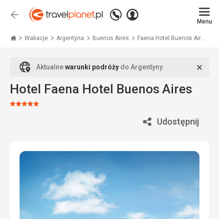
Zadzwoń
Zaloguj
Wstecz
+48
Menu
się
Travelplanet.pl
71
771
Wakacje
Argentyna
Buenos Aires
Faena Hotel Buenos Air...
76
70
Zamk
Aktualne
warunki podróży
do Argentyny
Hotel Faena Hotel Buenos Aires
Ocena:
5/5
Udostępnij