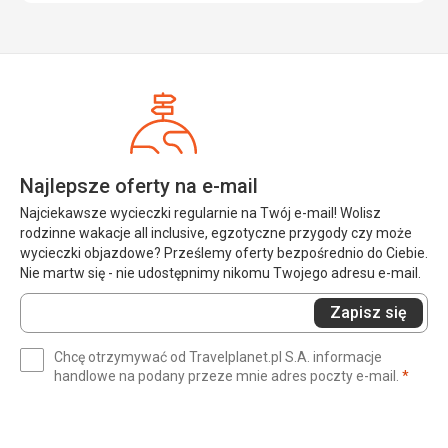
Najlepsze oferty na e-mail
Najciekawsze wycieczki regularnie na Twój e-mail! Wolisz
rodzinne wakacje all inclusive, egzotyczne przygody czy może
wycieczki objazdowe? Prześlemy oferty bezpośrednio do Ciebie.
Nie martw się - nie udostępnimy nikomu Twojego adresu e-mail.
Wprowadź
Zapisz się
swój
e-
Chcę otrzymywać od Travelplanet.pl S.A. informacje
mail
(wym
handlowe na podany przeze mnie adres poczty e-mail.
*
(wymagane)
*