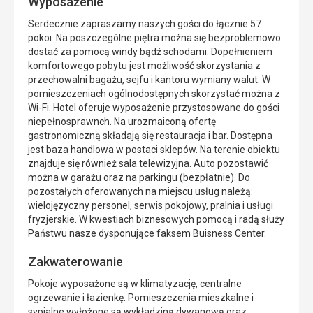
Wyposażenie
Serdecznie zapraszamy naszych gości do łącznie 57
pokoi. Na poszczególne piętra można się bezproblemowo
dostać za pomocą windy bądź schodami. Dopełnieniem
komfortowego pobytu jest możliwość skorzystania z
przechowalni bagażu, sejfu i kantoru wymiany walut. W
pomieszczeniach ogólnodostępnych skorzystać można z
Wi-Fi. Hotel oferuje wyposażenie przystosowane do gości
niepełnosprawnch. Na urozmaiconą ofertę
gastronomiczną składają się restauracja i bar. Dostępna
jest baza handlowa w postaci sklepów. Na terenie obiektu
znajduje się również sala telewizyjna. Auto pozostawić
można w garażu oraz na parkingu (bezpłatnie). Do
pozostałych oferowanych na miejscu usług należą:
wielojęzyczny personel, serwis pokojowy, pralnia i usługi
fryzjerskie. W kwestiach biznesowych pomocą i radą służy
Państwu nasze dysponujące faksem Buisness Center.
Zakwaterowanie
Pokoje wyposażone są w klimatyzację, centralne
ogrzewanie i łazienkę. Pomieszczenia mieszkalne i
sypialne wyłożone są wykładziną dywanową oraz