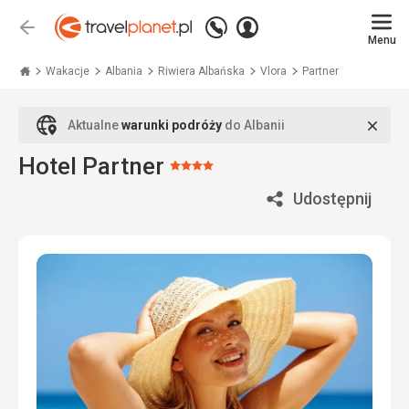
Zadzwoń
Zaloguj
Wstecz
+48
Menu
się
Travelplanet.pl
71
771
Wakacje
Albania
Riwiera Albańska
Vlora
Partner
76
70
Zamk
Aktualne
warunki podróży
do Albanii
Hotel Partner
Ocena:
4/5
Udostępnij