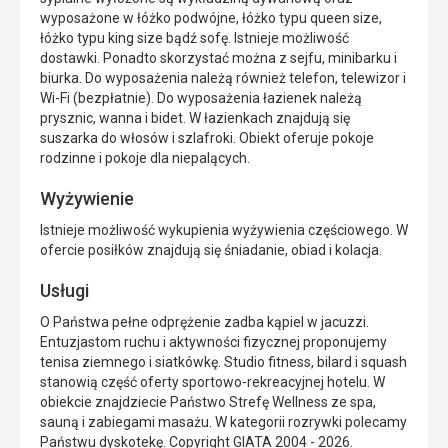
wyposażone w łóżko podwójne, łóżko typu queen size,
łóżko typu king size bądź sofę. Istnieje możliwość
dostawki. Ponadto skorzystać można z sejfu, minibarku i
biurka. Do wyposażenia należą również telefon, telewizor i
Wi-Fi (bezpłatnie). Do wyposażenia łazienek należą
prysznic, wanna i bidet. W łazienkach znajdują się
suszarka do włosów i szlafroki. Obiekt oferuje pokoje
rodzinne i pokoje dla niepalących.
Wyżywienie
Istnieje możliwość wykupienia wyżywienia częściowego. W
ofercie posiłków znajdują się śniadanie, obiad i kolacja.
Usługi
O Państwa pełne odprężenie zadba kąpiel w jacuzzi.
Entuzjastom ruchu i aktywności fizycznej proponujemy
tenisa ziemnego i siatkówkę. Studio fitness, bilard i squash
stanowią część oferty sportowo-rekreacyjnej hotelu. W
obiekcie znajdziecie Państwo Strefę Wellness ze spa,
sauną i zabiegami masażu. W kategorii rozrywki polecamy
Państwu dyskotekę. Copyright GIATA 2004 - 2026.