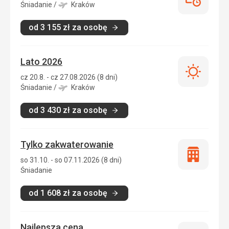
Last
Śniadanie
/
Kraków
minute
od
3 155
zł
za osobę
Lato 2026
Lato
cz 20.8. - cz 27.08.2026 (8 dni)
2026
Śniadanie
/
Kraków
od
3 430
zł
za osobę
Tylko zakwaterowanie
Tylko
so 31.10. - so 07.11.2026 (8 dni)
zakwatero
Śniadanie
od
1 608
zł
za osobę
Najlepsza cena