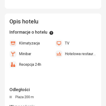
Opis hotelu
Informacje o hotelu
Informacje
Klimatyzacja
TV
tak
Klimatyzacja
tak
TV
Minibar
Hotelowa restauracja
tak
Minibar,
tak
Hotelowa
Bar
restauracja
Recepcja 24h
tak
Recepcja
24h
Odległości
Plaża 200 m