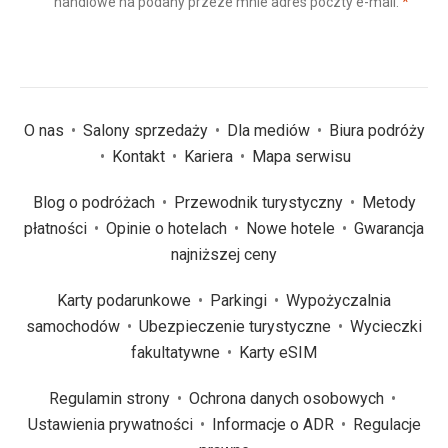
(wym
handlowe na podany przeze mnie adres poczty e-mail.
*
(wymagane)
*
O nas
Salony sprzedaży
Dla mediów
Biura podróży
Kontakt
Kariera
Mapa serwisu
Blog o podróżach
Przewodnik turystyczny
Metody
płatności
Opinie o hotelach
Nowe hotele
Gwarancja
najniższej ceny
Karty podarunkowe
Parkingi
Wypożyczalnia
samochodów
Ubezpieczenie turystyczne
Wycieczki
fakultatywne
Karty eSIM
Regulamin strony
Ochrona danych osobowych
Ustawienia prywatności
Informacje o ADR
Regulacje