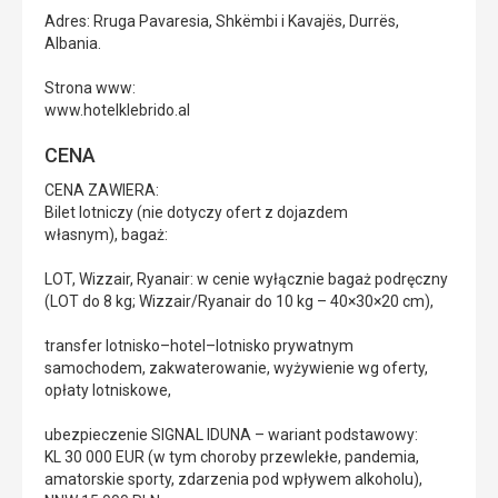
Adres: Rruga Pavaresia, Shkëmbi i Kavajës, Durrës,
Albania.
Strona www:
www.hotelklebrido.al
CENA
CENA ZAWIERA:
Bilet lotniczy (nie dotyczy ofert z dojazdem
własnym), bagaż:
LOT, Wizzair, Ryanair: w cenie wyłącznie bagaż podręczny
(LOT do 8 kg; Wizzair/Ryanair do 10 kg – 40×30×20 cm),
transfer lotnisko–hotel–lotnisko prywatnym
samochodem, zakwaterowanie, wyżywienie wg oferty,
opłaty lotniskowe,
ubezpieczenie SIGNAL IDUNA – wariant podstawowy:
KL 30 000 EUR (w tym choroby przewlekłe, pandemia,
amatorskie sporty, zdarzenia pod wpływem alkoholu),