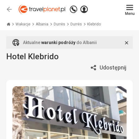
Zadzwoń
Zaloguj
Wstecz
+48
Menu
się
Travelplanet.pl
71
771
Wakacje
Albania
Durrës
Durrës
Klebrido
76
70
Zamk
Aktualne
warunki podróży
do Albanii
Hotel Klebrido
Udostępnij