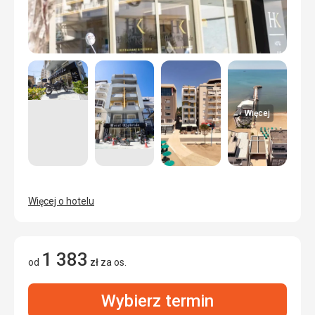
Więcej
Więcej o hotelu
1 383
od
zł
za os.
Wybierz termin