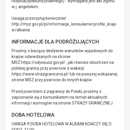
rodzica(opiekuna prawnego) - wymagany jest akt zgonu
w j. angielskim.
Uwaga przeczytaj koniecznie!
http://msz.gov.pl/pl/informacje_konsularne/profile_krajo
w/albania
INFORMACJE DLA PODRÓŻUJĄCYCH
Prosimy o bieżące śledzenie warunków wjazdowych do
krajów odwiedzanych na stronie
MSZ:https://odyseusz.gov.pl/ , jak również obostrzeń na
polskiej granicy przy powrocie z wakacji:
https://www.strazgraniczna.pl/ lub na powyżej wskazanej
stronie MSZ przy powrocie do innych krajów.
Przed powrotem z zagranicy do Polski, prosimy o
zapoznanie się z komunikatem na temat aktualnych
informacji i wymogów na stronie STRAŻY GRANICZNEJ.
DOBA HOTELOWA
UWAGA !!! DOBA HOTELOWA W ALBANII KOŃCZY SIĘ O
GODZ. 11:00