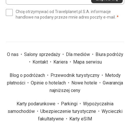
swój
e-
Chcę otrzymywać od Travelplanet.pl S.A. informacje
mail
(wym
handlowe na podany przeze mnie adres poczty e-mail.
*
(wymagane)
*
O nas
Salony sprzedaży
Dla mediów
Biura podróży
Kontakt
Kariera
Mapa serwisu
Blog o podróżach
Przewodnik turystyczny
Metody
płatności
Opinie o hotelach
Nowe hotele
Gwarancja
najniższej ceny
Karty podarunkowe
Parkingi
Wypożyczalnia
samochodów
Ubezpieczenie turystyczne
Wycieczki
fakultatywne
Karty eSIM