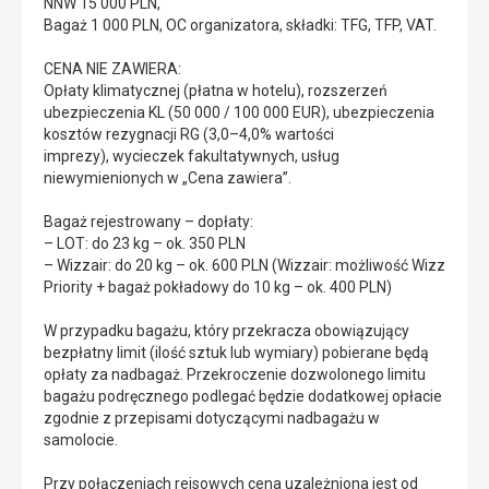
NNW 15 000 PLN,
Bagaż 1 000 PLN, OC organizatora, składki: TFG, TFP, VAT.
CENA NIE ZAWIERA:
Opłaty klimatycznej (płatna w hotelu), rozszerzeń
ubezpieczenia KL (50 000 / 100 000 EUR), ubezpieczenia
kosztów rezygnacji RG (3,0–4,0% wartości
imprezy), wycieczek fakultatywnych, usług
niewymienionych w „Cena zawiera”.
Bagaż rejestrowany – dopłaty:
– LOT: do 23 kg – ok. 350 PLN
– Wizzair: do 20 kg – ok. 600 PLN (Wizzair: możliwość Wizz
Priority + bagaż pokładowy do 10 kg – ok. 400 PLN)
W przypadku bagażu, który przekracza obowiązujący
bezpłatny limit (ilość sztuk lub wymiary) pobierane będą
opłaty za nadbagaż. Przekroczenie dozwolonego limitu
bagażu podręcznego podlegać będzie dodatkowej opłacie
zgodnie z przepisami dotyczącymi nadbagażu w
samolocie.
Przy połączeniach rejsowych cena uzależniona jest od