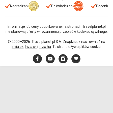
Nagradzani
Doświadczeni
Doceniani
Informacje lub ceny opublikowane na stronach Travelplanet.pl
nie stanowią oferty w rozumieniu przepisów kodeksu cywilnego.
© 2000–2026. Travelplanet.pl S.A. Znajdziesz nas również na
Invia.cz
,
Invia.sk
i
Invia.hu
. Ta strona używa plików cookie.
Facebook
YouTube
Instagram
E-
mail