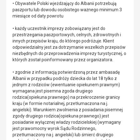
• Obywatele Polski wjeżdżający do Albanii potrzebują
paszportu lub dowodu osobistego ważnego minimum 3
miesiące od daty powrotu
• każdy uczestnik imprezy zobowiązany jest do
przestrzegania paszportowych, celnych, zdrowotnych i
innych przepisów kraju, do którego podróżuje. Klient
odpowiedzialny jest za dotrzymanie wszelkich przepisów
niezbędnych do przeprowadzenia imprezy turystycznej, o
których został poinformowany przez organizatora.
• zgodnie z informacją potwierdzoną przez ambasadę
Albanii w przypadku podróży dziecka do lat 18 tylko z
jednym z rodziców (ewentuanie opiekunem prawnym)
wymagana jest pisemna zgoda drugiego
rodzica(opiekuna prawnego) na przekroczenie granicy
kraju (w formie notarialnej, przetłumaczona na j.
angielski). Warunkiem zwolnienia z posiadania pisemnej
zgody drugiego rodzica(opiekuna prawnego) jest
posiadanie wyłącznej władzy rodzicielskiej (wymagany
jest prawomocny wyrok Sądu Rodzinnego,
przetłumaczony na j. angielski) lub śmierć drugiego